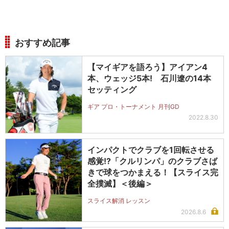
おすすめ記事
【マイギアを語ろう】アイアン4
本、ウェッジ5本! 石川遼の14本
セッティング
ギア プロ・トーナメント 月刊GD
2022.8.30
インパクトでクラブを1回転させる
感覚!?「クルリンパ」のクラブさば
きで球をつかまえる！【スライス完
全撲滅】＜後編＞
スライス解消 レッスン
2026.8.6