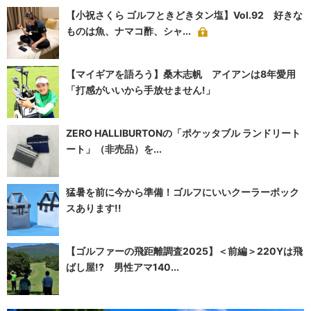
【小祝さくら ゴルフときどきタン塩】Vol.92 好きな
ものは魚、ナマコ酢、シャ...
【マイギアを語ろう】桑木志帆 アイアンは8年愛用
「打感がいいから手放せません!」
ZERO HALLIBURTONの「ポケッタブル ランドリート
ート」（非売品）を...
猛暑を前に今から準備！ゴルフにいいクーラーボック
スあります!!
【ゴルファーの飛距離調査2025】＜前編＞220Yは飛
ばし屋!? 男性アマ140...