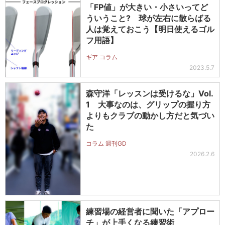
「FP値」が大きい・小さいってど
ういうこと? 球が左右に散らばる
人は覚えておこう【明日使えるゴル
フ用語】
ギア コラム
2023.5.7
森守洋「レッスンは受けるな」Vol.
1 大事なのは、グリップの握り方
よりもクラブの動かし方だと気づい
た
コラム 週刊GD
2026.2.6
練習場の経営者に聞いた「アプロー
チ」が上手くなる練習術