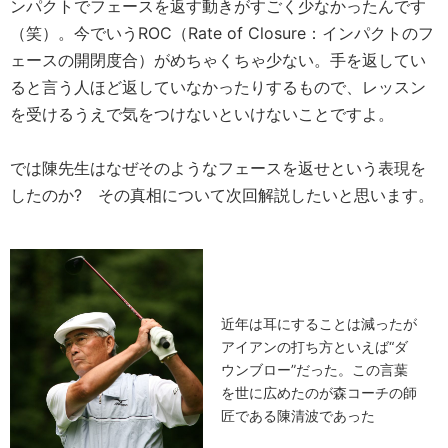
ンパクトでフェースを返す動きがすごく少なかったんです
（笑）。今でいうROC（Rate of Closure：インパクトのフ
ェースの開閉度合）がめちゃくちゃ少ない。手を返してい
ると言う人ほど返していなかったりするもので、レッスン
を受けるうえで気をつけないといけないことですよ。
では陳先生はなぜそのようなフェースを返せという表現を
したのか? その真相について次回解説したいと思います。
近年は耳にすることは減ったが
アイアンの打ち方といえば“ダ
ウンブロー”だった。この言葉
を世に広めたのが森コーチの師
匠である陳清波であった