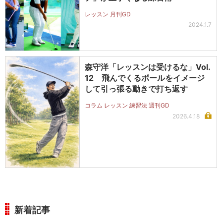
レッスン 月刊GD
2024.1.7
森守洋「レッスンは受けるな」Vol.
12 飛んでくるボールをイメージ
して引っ張る動きで打ち返す
コラム レッスン 練習法 週刊GD
2026.4.18
新着記事