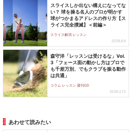
スライスしか出ない構えになってな
い？ 球を操る名人のプロが明かす
球がつかまるアドレスの作り方【ス
ライス完全撲滅】＜前編＞
スライス解消 レッスン
2026.8.6
森守洋「レッスンは受けるな」Vol.
3「フェース面の動かし方はプロで
も千差万別、でもクラブを振る動作
は共通」
コラム レッスン 週刊GD
2026.2.13
あわせて読みたい