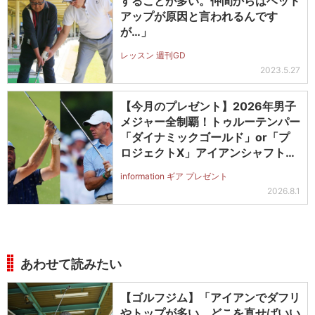
することが多い。仲間からはヘッド
アップが原因と言われるんです
が…」
レッスン 週刊GD
2023.5.27
【今月のプレゼント】2026年男子
メジャー全制覇！トゥルーテンパー
「ダイナミックゴールド」or「プ
ロジェクトX」アイアンシャフト
（#5～#PW）＋ICONグリップセ
information ギア プレゼント
ットを抽選で2名に！
2026.8.1
あわせて読みたい
【ゴルフジム】「アイアンでダフリ
やトップが多い。どこを直せばいい