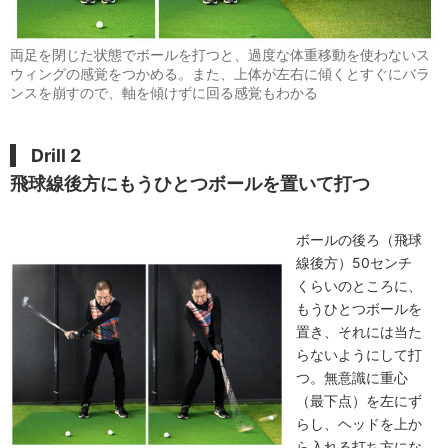
両足を閉じた状態でボールを打つと、過度な体重移動を使わないス
ウィングの感覚をつかめる。また、上体が左右に傾くとすぐにバラ
ンスを崩すので、軸を傾けずに回る感覚もわかる
Drill 2
飛球線後方にもうひとつボールを置いて打つ
ボールの後ろ（飛球
線後方）50センチ
くらいのところに、
もうひとつボールを
置き、それには当た
らないようにして打
つ。無意識に重心
（最下点）を左にず
らし、ヘッドを上か
ら入れる打ち方にな