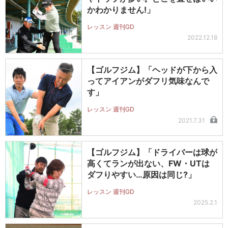
かわかりません!」
レッスン 週刊GD
2022.12.18
【ゴルフジム】「ヘッドが下から入
ってアイアンがダフリ気味なんで
す」
レッスン 週刊GD
2021.7.31
【ゴルフジム】「ドライバーは球が
高くてランが出ない、FW・UTは
ダフりやすい…原因は同じ?」
レッスン 週刊GD
2025.2.1