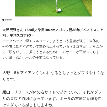
大野 元延さん（68歳／身長180cm／ゴルフ歴38年／ベストスコア
78／平均スコア90）
テークバックで深くフルターンしようという意識が強く、全体的に
やや右に動きすぎていて重心も上ずっている（２コマ目）。そこか
ら「頭を残して」振ろうとするために、右サイドが下がってしま
い、最下点がボールの手前になっている。
大野
6番アイアンくらいになるとちょっとダフりやすくな
ります。
巣山
リリースが体の右サイドで起きていて、それがダフ
リの直接の原因になっています。ボールの右側に意識を向
けすぎている感じもしますね。