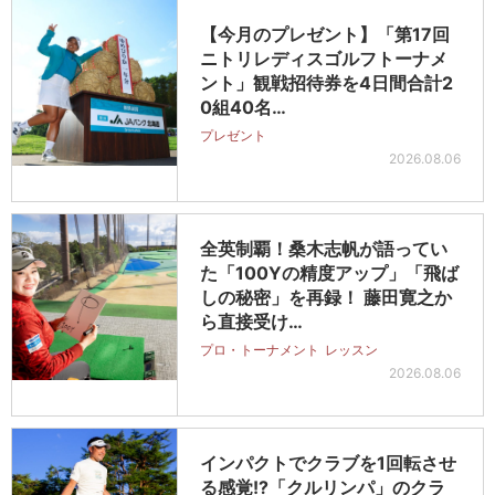
【今月のプレゼント】「第17回
ニトリレディスゴルフトーナメ
ント」観戦招待券を4日間合計2
0組40名…
プレゼント
2026.08.06
全英制覇！桑木志帆が語ってい
た「100Yの精度アップ」「飛ば
しの秘密」を再録！ 藤田寛之か
ら直接受け…
プロ・トーナメント
レッスン
2026.08.06
インパクトでクラブを1回転させ
る感覚!?「クルリンパ」のクラ