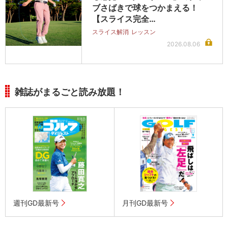
ブさばきで球をつかまえる！
【スライス完全…
スライス解消
レッスン
2026.08.06
雑誌がまるごと読み放題！
週刊GD最新号
月刊GD最新号