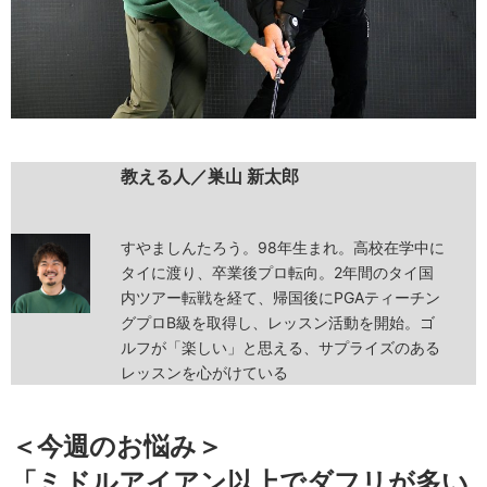
教える人／巣山 新太郎
すやましんたろう。98年生まれ。高校在学中に
タイに渡り、卒業後プロ転向。2年間のタイ国
内ツアー転戦を経て、帰国後にPGAティーチン
グプロB級を取得し、レッスン活動を開始。ゴ
ルフが「楽しい」と思える、サプライズのある
レッスンを心がけている
＜今週のお悩み＞
「ミドルアイアン以上でダフリが多い