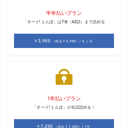
初速を上げるには
フェース面の管理も重要
解説／石井忍
大西葵などのトッププロを教えるプロコーチ。
データ面からスウィングを研究しレッスンを行
う
解説／植村啓太
服部道子などのプロを教えた実績を持つプロコ
ーチ。工藤遥加、臼井麗香のコーチを務めてい
る