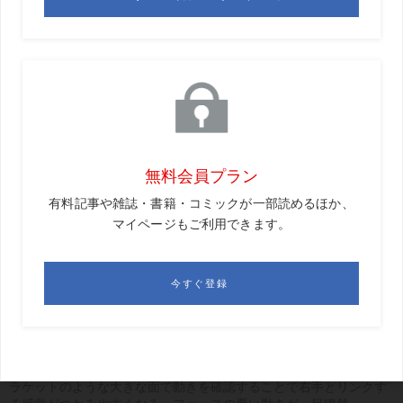
「たとえクラブがインサイドから下りるようになってもフ
ェース面の向きが整わなければ初速は上がりません」と言
うのは植村啓太コーチ。植村コーチが指導する臼井麗香プ
ロにもラケットを使ってフェース面を管理する感覚を覚え
込ませたと話す。
ラケットのような大きな面で動きを確認することで右手とリンクす