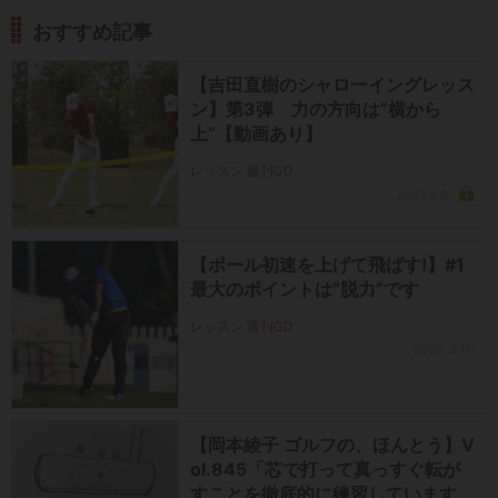
おすすめ記事
【吉田直樹のシャローイングレッス
ン】第3弾 力の方向は“横から
上”【動画あり】
レッスン 週刊GD
2021.6.9
【ボール初速を上げて飛ばす!】#1
最大のポイントは“脱力”です
レッスン 週刊GD
2022.3.10
【岡本綾子 ゴルフの、ほんとう】V
ol.845「芯で打って真っすぐ転が
すことを徹底的に練習しています