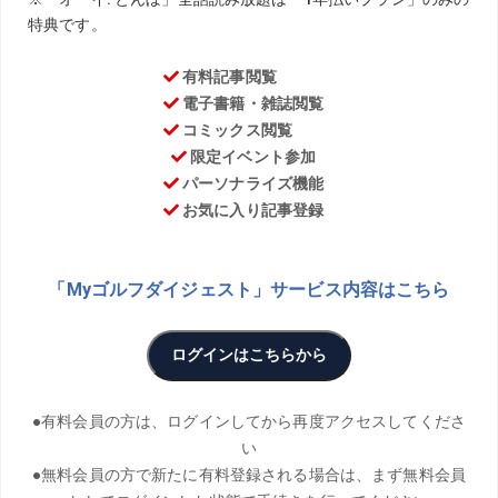
Arihara、Takanori Miki
THANKS／フェニックスゴルフアカデミー、エースGC、横
浜CC
前回は初速アップのために、軌道の大切さを石井忍コーチ
に解説してもらった。今回は、臼井麗香プロなどを教える
植村啓太コーチに、さらに大切な2つの要素を教えてもらっ
た。ミート率アップでプラス30ヤードの飛距離を手に入れ
よう！