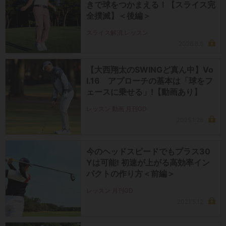
きで球をつかまえる！【スライス完
全撲滅】＜後編＞
スライス解消 レッスン
2026.8.6
【大西翔太のSWINGど真ん中】Vo
l.16 アプローチの基本は「球をフ
ェースに乗せる」!【動画あり】
レッスン 動画 月刊GD
2025.1.28
今のヘッドスピードでもプラス30
Yは可能! 初速が上がる高効率イン
パクトの作り方＜前編＞
レッスン 月刊GD
2021.5.12