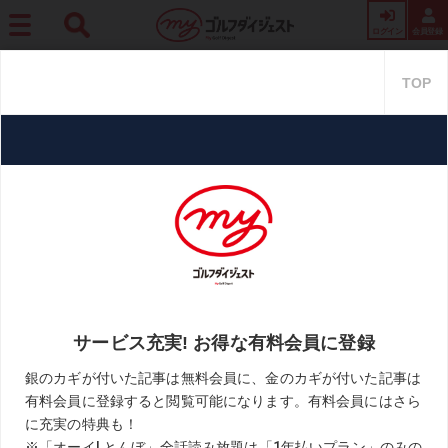
ログイン
会員登録
ホーム
レッスン
【動画あり】初速が上がる高効率インパクトの作り方＜後編＞
【動画あり】初速が上がる高効率
インパクトの作り方＜後編＞
2021.05.14
月刊ゴルフダイジェスト
KEYWORD
ドライバー
植村啓太
石井忍
飛距離アップ
お気に入り
TEXT／Daisei Sugawara、Masato Ideshima
PHOTO／Shinji Osawa、Tadashi Anezaki、Hiroaki