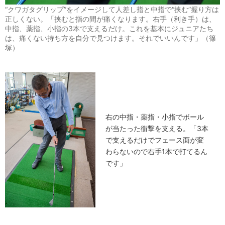
“クワガタグリップ”をイメージして人差し指と中指で“挟む”握り方は
正しくない。「挟むと指の間が痛くなります。右手（利き手）は、
中指、薬指、小指の3本で支えるだけ。これを基本にジュニアたち
は、痛くない持ち方を自分で見つけます。それでいいんです」（篠
塚）
右の中指・薬指・小指でボール
が当たった衝撃を支える。「3本
で支えるだけでフェース面が変
わらないので右手1本で打てるん
です」