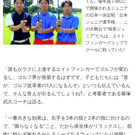
くん。毎年霞ヶ関CC
で開催されるジュニア
の日本一決定戦「日本
ジュニア選手権」。こ
の大舞台で“桜美ジュ
ニア”たちは、エイト
フィンガーグリップで
クールに戦っていた!
「誰もがラクに上達するエイトフィンガーでゴルフが変わ
るし、ゴルフ界が発展するはずです。子どもたちには『皆
が、ゴルフ改革者の1人になるんぞ』といつも伝えているん
で、そんな答えが出るんでしょうね?」と考案者である篠塚
武久コーチは語る。
「一番大きな効果は、右手を3本の指と2本の指に分けるの
で、“握らなくなる”こと。だから体全体がリラックスし、筋
肉に頼らず振れるからスムーズなスウィングになり故障し