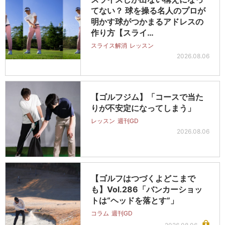
てない？ 球を操る名人のプロが
明かす球がつかまるアドレスの
作り方【スライ…
スライス解消
レッスン
2026.08.06
【ゴルフジム】「コースで当た
りが不安定になってしまう」
レッスン
週刊GD
2026.08.06
【ゴルフはつづくよどこまで
も】Vol.286「バンカーショッ
トは“ヘッドを落とす”」
コラム
週刊GD