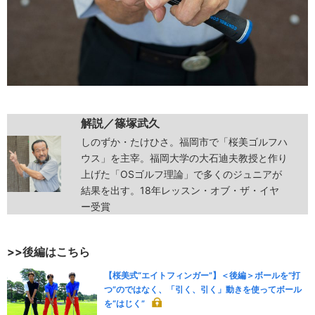
解説／
篠塚武久
しのずか・たけひさ。福岡市で「桜美ゴルフハ
ウス」を主宰。福岡大学の大石迪夫教授と作り
上げた「OSゴルフ理論」で多くのジュニアが
結果を出す。18年レッスン・オブ・ザ・イヤ
ー受賞
>>後編はこちら
【桜美式“エイトフィンガー”】＜後編＞ボールを“打
つ”のではなく、「引く、引く」動きを使ってボール
を“はじく”