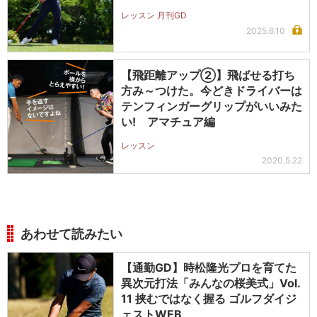
レッスン 月刊GD
2025.6.10
【飛距離アップ②】飛ばせる打ち
方み～つけた。今どきドライバーは
テンフィンガーグリップがいいみた
い! アマチュア編
レッスン
2020.5.22
あわせて読みたい
【通勤GD】時松隆光プロを育てた
異次元打法「みんなの桜美式」Vol.
11 挟むではなく握る ゴルフダイジ
ェストWEB