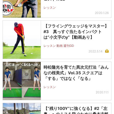
レッスン
2020.1.26
【フライングウェッジをマスター】
#3 真っすぐ当たるインパクト
は“小文字のy”【動画あり】
レッスン 動画 週刊GD
2022.5.14
時松隆光を育てた異次元打法「みん
なの桜美式」Vol.35 スクエアは
「する」ではなく「なる」
レッスン
2020.11.1
【“残り100Y”に強くなる】#2「左
奥」へのミスを防ぐために桑木志帆