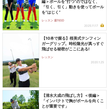
編＞ボールを“打つ”のではなく、
「引く、引く」動きを使ってボール
を“はじく”
レッスン 週刊GD
2025.11.17
【10本で握る】桜美式テンフィン
ガーグリップ。時松隆光が真っすぐ
飛ばせる秘密がここにある!
レッスン
2020.1.25
【清水大成の飛ばし方】＜後編＞
「インパクトで胸がボールを向くこ
とが重要です」