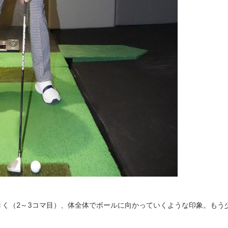
く（2～3コマ目）、体全体でボールに向かっていくような印象。もう