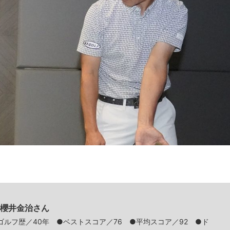
2 櫻井金治さん
ゴルフ歴／40年 ●ベストスコア／76 ●平均スコア／92 ●ド