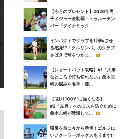
【今月のプレゼント】2026年男
子メジャー全制覇！トゥルーテン
パー「ダイナミック...
インパクトでクラブを1回転させ
る感覚!?「クルリンパ」のクラブ
さばきで球をつかま...
【ショートパット攻略】#1「大事
なところで打ち切れない」桑木志
帆の悩みを名手・藤...
【“残り100Y”に強くなる】
#2「左奥」へのミスを防ぐために
桑木志帆が意識して...
猛暑を前に今から準備！ゴルフに
いいクーラーボックスあります!!