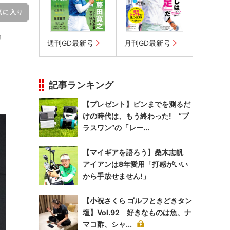
気に入り
リ
週刊GD最新号
月刊GD最新号
記事ランキング
【プレゼント】ピンまでを測るだ
けの時代は、もう終わった! “プ
ラスワン”の「レー...
【マイギアを語ろう】桑木志帆
アイアンは8年愛用「打感がいい
から手放せません!」
【小祝さくら ゴルフときどきタン
塩】Vol.92 好きなものは魚、ナ
マコ酢、シャ...