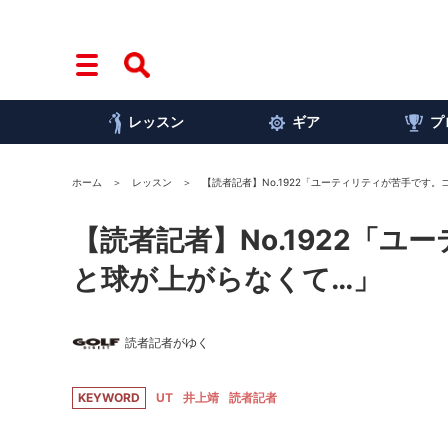
レッスン
ギア
プ
ホーム
レッスン
【読者記者】No.1922「ユーティリティが苦手です
【読者記者】No.1922「
と球が上がらなくて…」
読者記者がゆく
KEYWORD
UT
井上靖
読者記者