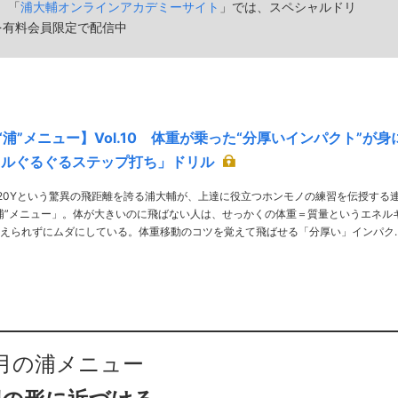
宰。「
浦大輔オンラインアカデミーサイト
」では、スペシャルドリ
を有料会員限定で配信中
浦”メニュー】Vol.10 体重が乗った“分厚いインパクト”が身
オルぐるぐるステップ打ち」ドリル
で420Yという驚異の飛距離を誇る浦大輔が、上達に役立つホンモノの練習を伝授する
浦”メニュー」。体が大きいのに飛ばない人は、せっかくの体重＝質量というエネル
えられずにムダにしている。体重移動のコツを覚えて飛ばせる「分厚い」インパク
を手に入れよう! TEXT／Kosuke Suzuki ILLUST／Koki Hashimoto PHOTO／T……
月の浦メニュー