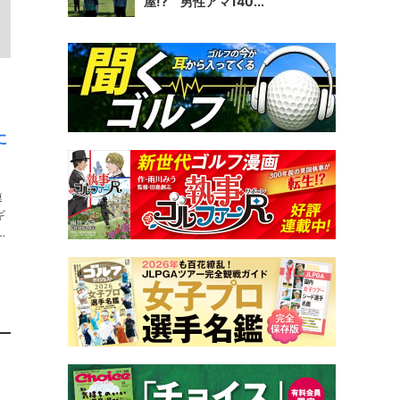
屋!? 男性アマ140...
に
連
ギ
ト