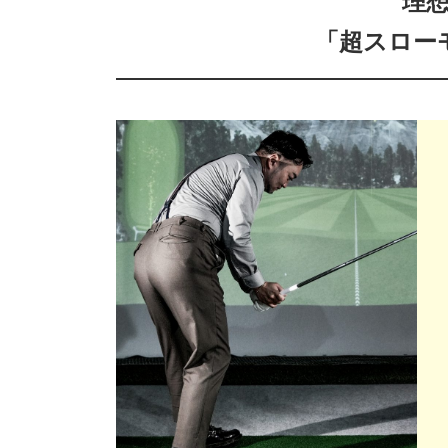
理
「超スロー