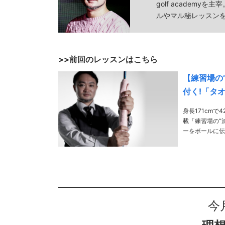
golf academyを主
ルやマル秘レッスン
>>前回のレッスンはこちら
【練習場の“
付く!「タ
身長171cm
載「練習場の“
ーをボールに伝
今