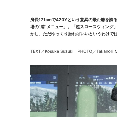
身長171cmで420Yという驚異の飛距離を
場の“浦”メニュー」。「超スロースウィング
かし、ただゆっくり振ればいいというわけで
TEXT／Kosuke Suzuki PHOTO／Takano