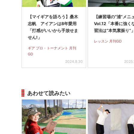
【マイギアを語ろう】桑木
【練習場の“浦”メニ
志帆 アイアンは8年愛用
Vol.12「本番に強
「打感がいいから手放せま
習法は“本気素振り”
せん!」
レッスン 月刊GD
ギア プロ・トーナメント 月刊
GD
2024.8.30
2025.
あわせて読みたい