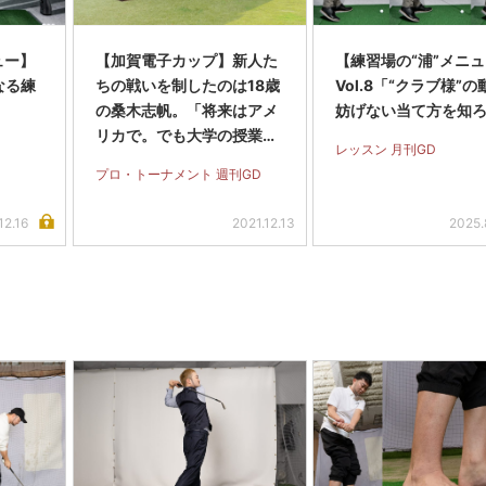
ュー】
【加賀電子カップ】新人た
【練習場の“浦”メニ
くなる練
ちの戦いを制したのは18歳
Vol.8「“クラブ様”
」
の桑木志帆。「将来はアメ
妨げない当て方を知
リカで。でも大学の授業に
レッスン 月刊GD
も出たい」
プロ・トーナメント 週刊GD
12.16
2021.12.13
2025.