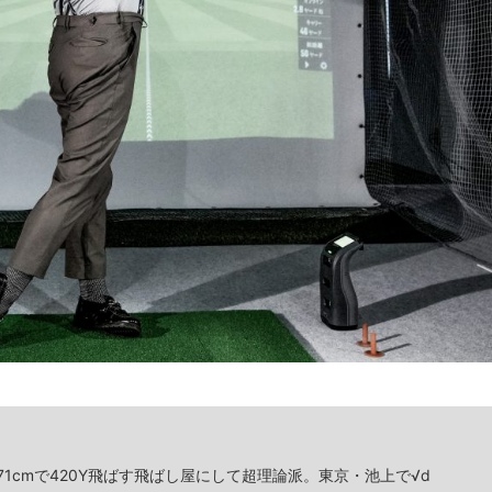
71cmで420Y飛ばす飛ばし屋にして超理論派。東京・池上で√d