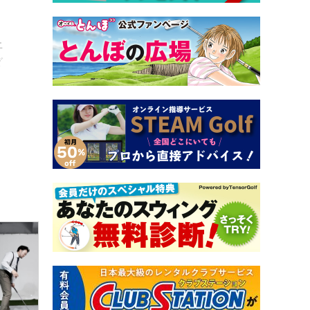
、
止
ダ