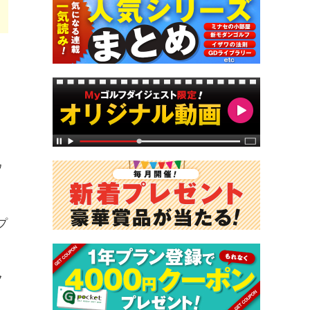
ウ
プ
フ