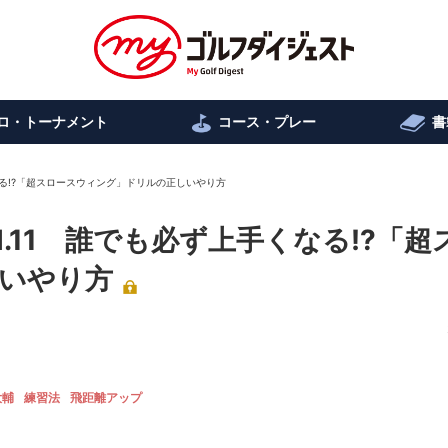
ロ・トーナメント
コース・プレー
書
くなる!?「超スロースウィング」ドリルの正しいやり方
l.11 誰でも必ず上手くなる!?「超
いやり方
大輔
練習法
飛距離アップ