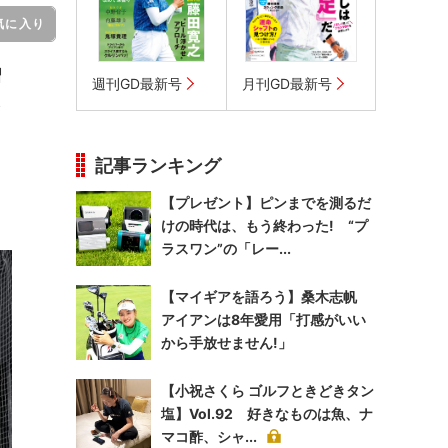
気に入り
習
週刊GD最新号
月刊GD最新号
し
記事ランキング
【プレゼント】ピンまでを測るだ
けの時代は、もう終わった! “プ
ラスワン”の「レー...
【マイギアを語ろう】桑木志帆
アイアンは8年愛用「打感がいい
から手放せません!」
【小祝さくら ゴルフときどきタン
塩】Vol.92 好きなものは魚、ナ
マコ酢、シャ...