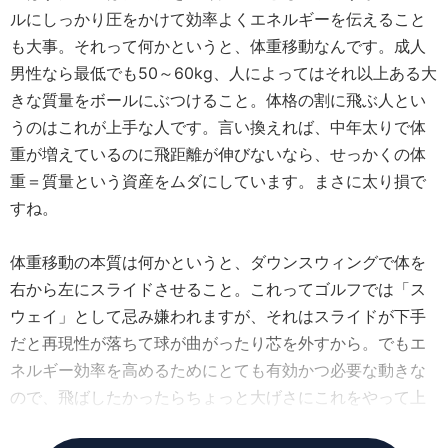
ルにしっかり圧をかけて効率よくエネルギーを伝えること
も大事。それって何かというと、体重移動なんです。成人
男性なら最低でも50～60kg、人によってはそれ以上ある大
きな質量をボールにぶつけること。体格の割に飛ぶ人とい
うのはこれが上手な人です。言い換えれば、中年太りで体
重が増えているのに飛距離が伸びないなら、せっかくの体
重＝質量という資産をムダにしています。まさに太り損で
すね。
体重移動の本質は何かというと、ダウンスウィングで体を
右から左にスライドさせること。これってゴルフでは「ス
ウェイ」として忌み嫌われますが、それはスライドが下手
だと再現性が落ちて球が曲がったり芯を外すから。でもエ
ネルギー効率を高めるためにとても有効かつ必要な動きな
ので、飛ばしたかったらちょっと大げさにこれをやって上
手にスライドできるようになってほしいんです。