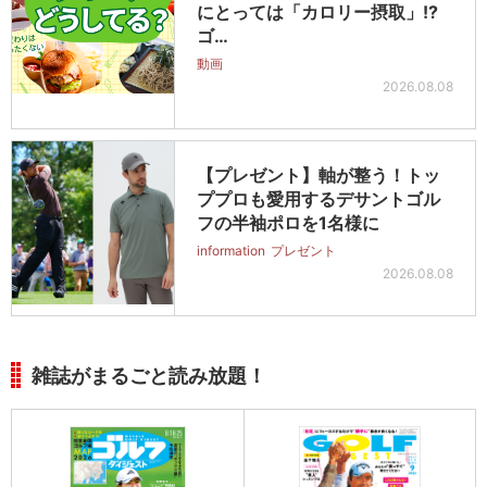
にとっては「カロリー摂取」!?
ゴ…
動画
2026.08.08
【プレゼント】軸が整う！トッ
ププロも愛用するデサントゴル
フの半袖ポロを1名様に
information
プレゼント
2026.08.08
雑誌がまるごと読み放題！