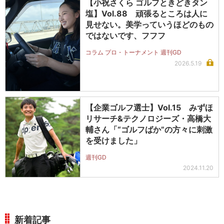
【小祝さくら ゴルフときどきタン
塩】Vol.88 頑張るところは人に
見せない。美学っていうほどのもの
ではないです、フフフ
コラム プロ・トーナメント 週刊GD
2026.5.19
【企業ゴルフ選士】Vol.15 みずほ
リサーチ&テクノロジーズ・高橋大
輔さん「“ゴルフばか”の方々に刺激
を受けました」
週刊GD
2024.11.20
新着記事