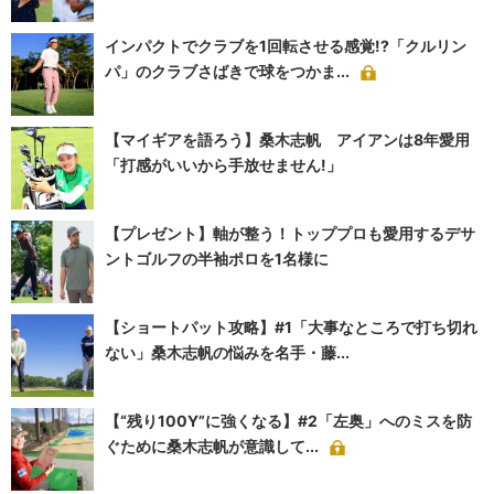
インパクトでクラブを1回転させる感覚!?「クルリン
パ」のクラブさばきで球をつかま...
【マイギアを語ろう】桑木志帆 アイアンは8年愛用
「打感がいいから手放せません!」
【プレゼント】軸が整う！トッププロも愛用するデサ
ントゴルフの半袖ポロを1名様に
【ショートパット攻略】#1「大事なところで打ち切れ
ない」桑木志帆の悩みを名手・藤...
【“残り100Y”に強くなる】#2「左奥」へのミスを防
ぐために桑木志帆が意識して...