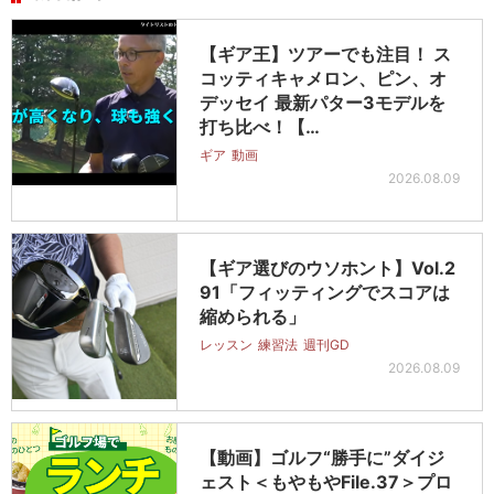
【ギア王】ツアーでも注目！ ス
コッティキャメロン、ピン、オ
デッセイ 最新パター3モデルを
打ち比べ！【…
ギア
動画
2026.08.09
【ギア選びのウソホント】Vol.2
91「フィッティングでスコアは
縮められる」
レッスン
練習法
週刊GD
2026.08.09
【動画】ゴルフ“勝手に”ダイジ
ェスト＜もやもやFile.37＞プロ