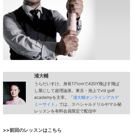
浦大輔
うらだいすけ。身長171cmで420Y飛ばす飛ば
し屋にして超理論派。東京・池上で√d golf
academyを主宰。「
浦大輔オンラインアカデ
ミーサイト
」では、スペシャルドリルやマル秘
レッスンを有料会員限定で配信中
>>前回のレッスンはこちら