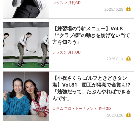
レッスン 月刊GD
2025.10.28
【練習場の“浦”メニュー】Vol.8
「“クラブ様”の動きを妨げない当て
方を知ろう」
レッスン 月刊GD
2025.8.10
【小祝さくら ゴルフときどきタン
塩】Vol.81 図工が得意で金賞も!?
「勉強だって、たぶんやればできる
んです」
コラム プロ・トーナメント 週刊GD
2026.1.28