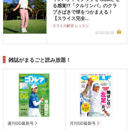
る感覚!?「クルリンパ」のクラ
ブさばきで球をつかまえる！
【スライス完全…
スライス解消
レッスン
2026.08.06
雑誌がまるごと読み放題！
週刊GD最新号
月刊GD最新号