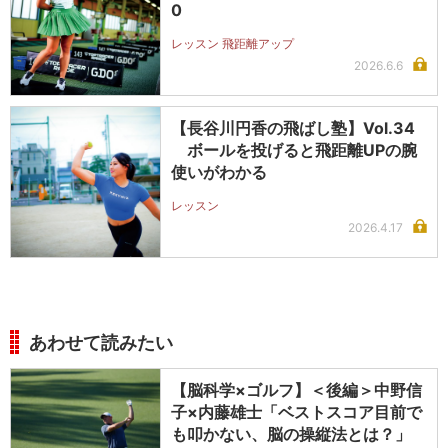
0
レッスン 飛距離アップ
2026.6.6
【長谷川円香の飛ばし塾】Vol.34
ボールを投げると飛距離UPの腕
使いがわかる
レッスン
2026.4.17
あわせて読みたい
【脳科学×ゴルフ】＜後編＞中野信
子×内藤雄士「ベストスコア目前で
も叩かない、脳の操縦法とは？」