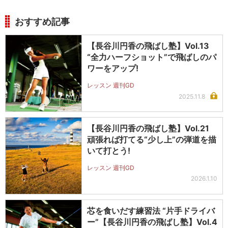
おすすめ記事
【長谷川円香の飛ばし塾】Vol.13
“全力ハーフショット”で飛ばしのパ
ワーをアップ!
レッスン 週刊GD
2025.11.8
【長谷川円香の飛ばし塾】Vol.21
頑張れば打てる“少し上”の弾道を描
いて打とう!
レッスン 週刊GD
2026.1.10
芯を食いだす練習法 “片手ドライバ
ー”【長谷川円香の飛ばし塾】Vol.4