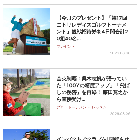
【今月のプレゼント】「第17回
ニトリレディスゴルフトーナメ
ント」観戦招待券を4日間合計2
0組40名…
プレゼント
2026.08.06
全英制覇！桑木志帆が語ってい
た「100Yの精度アップ」「飛ば
しの秘密」を再録！ 藤田寛之か
ら直接受け…
プロ・トーナメント
レッスン
2026.08.06
インパクトでクラブを1回転させ