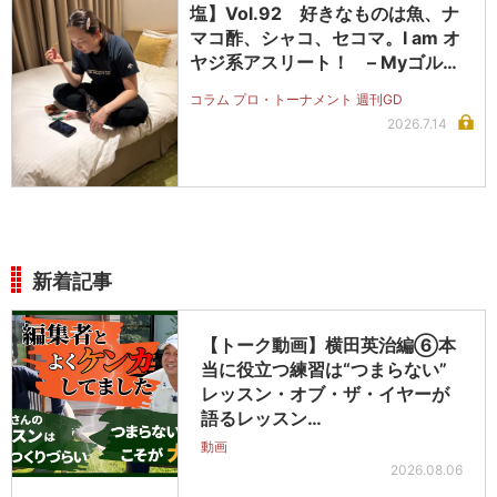
塩】Vol.92 好きなものは魚、ナ
マコ酢、シャコ、セコマ。I am オ
ヤジ系アスリート！ – Myゴルフ
ダイジェスト
コラム プロ・トーナメント 週刊GD
2026.7.14
新着記事
【トーク動画】横田英治編⑥本
当に役立つ練習は“つまらない”
レッスン・オブ・ザ・イヤーが
語るレッスン…
動画
2026.08.06