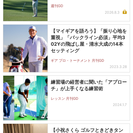
週刊GD
2026.8.3
【マイギアを語ろう】「振り心地を
重視」「バックライン必須」平均3
02Yの飛ばし屋・清水大成の14本
セッティング
ギア プロ・トーナメント 月刊GD
2023.3.28
練習場の経営者に聞いた「アプロー
チ」が上手くなる練習術
レッスン 月刊GD
2024.1.7
【小祝さくら ゴルフときどきタン