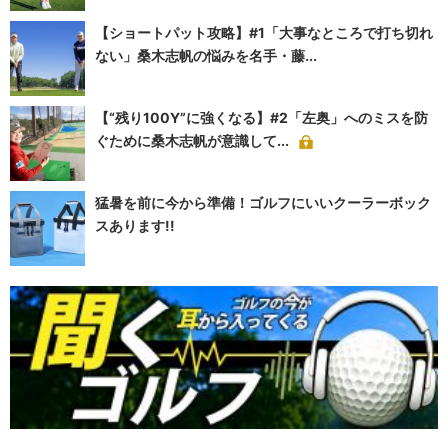
【ショートパット攻略】#1「大事なところで打ち切れ
ない」桑木志帆の悩みを名手・藤...
【“残り100Y”に強くなる】#2「左奥」へのミスを防
ぐために桑木志帆が意識して...
猛暑を前に今から準備！ゴルフにいいクーラーボック
スあります!!