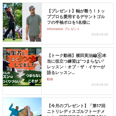
【プレゼント】軸が整う！トッ
ププロも愛用するデサントゴル
フの半袖ポロを1名様に
information
プレゼント
2026.08.08
【トーク動画】横田英治編⑥本
当に役立つ練習は“つまらない”
レッスン・オブ・ザ・イヤーが
語るレッスン…
動画
2026.08.06
【今月のプレゼント】「第17回
ニトリレディスゴルフトーナメ