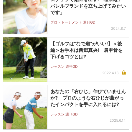
パレルブランドを立ち上げてみたい
です」
プロ・トーナメント 週刊GD
2024.8.7
【ゴルフは“なで肩”がいい!】＜後
編＞お手本は西郷真央! 肩甲骨を
下げるコツとは?
レッスン 週刊GD
2022.4.13
あなたの「右ひじ」伸びていません
か? プロのような右ひじが曲がっ
たインパクトを手に入れるには?
レッスン 週刊GD
2025.6.14