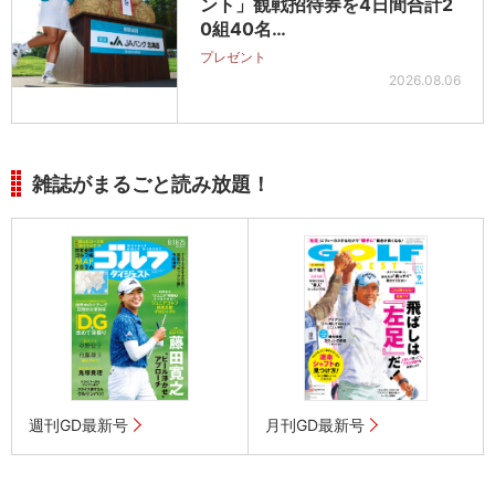
ント」観戦招待券を4日間合計2
0組40名…
プレゼント
2026.08.06
雑誌がまるごと読み放題！
週刊GD最新号
月刊GD最新号