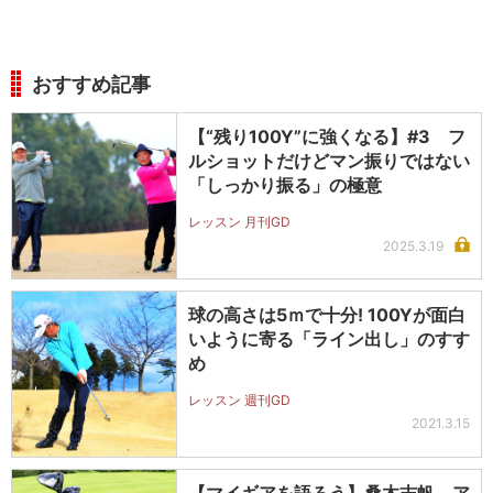
おすすめ記事
【“残り100Y”に強くなる】#3 フ
ルショットだけどマン振りではない
「しっかり振る」の極意
レッスン 月刊GD
2025.3.19
球の高さは5ｍで十分! 100Yが面白
いように寄る「ライン出し」のすす
め
レッスン 週刊GD
2021.3.15