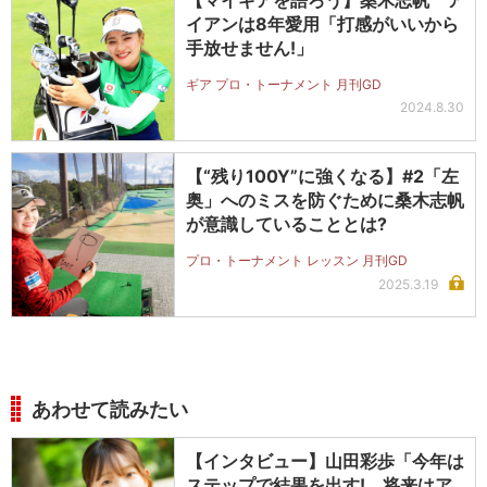
【マイギアを語ろう】桑木志帆 ア
イアンは8年愛用「打感がいいから
手放せません!」
ギア プロ・トーナメント 月刊GD
2024.8.30
【“残り100Y”に強くなる】#2「左
奥」へのミスを防ぐために桑木志帆
が意識していることとは?
プロ・トーナメント レッスン 月刊GD
2025.3.19
あわせて読みたい
【インタビュー】山田彩歩「今年は
ステップで結果を出す! 将来はア