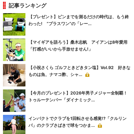
記事ランキング
【プレゼント】ピンまでを測るだけの時代は、もう終
わった! “プラスワン”の「レー...
【マイギアを語ろう】桑木志帆 アイアンは8年愛用
「打感がいいから手放せません!」
【小祝さくら ゴルフときどきタン塩】Vol.92 好きな
ものは魚、ナマコ酢、シャ...
【今月のプレゼント】2026年男子メジャー全制覇！
トゥルーテンパー「ダイナミック...
インパクトでクラブを1回転させる感覚!?「クルリン
パ」のクラブさばきで球をつかま...