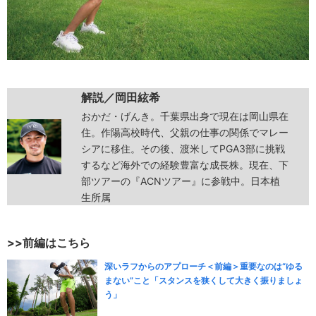
解説／
岡田絃希
おかだ・げんき。千葉県出身で現在は岡山県在
住。作陽高校時代、父親の仕事の関係でマレー
シアに移住。その後、渡米してPGA3部に挑戦
するなど海外での経験豊富な成長株。現在、下
部ツアーの『ACNツアー』に参戦中。日本植
生所属
>>前編はこちら
深いラフからのアプローチ＜前編＞重要なのは“ゆる
まない”こと「スタンスを狭くして大きく振りましょ
う」