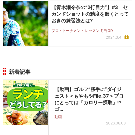
【青木瀬令奈の“2打目力”】#3 セ
カンドショットの精度を磨くとって
おきの練習法とは?
プロ・トーナメント レッスン 月刊GD
2024.3.4
新着記事
【動画】ゴルフ“勝手に”ダイジ
ェスト＜もやもやFile.37＞プロ
にとっては「カロリー摂取」!?
ゴ…
動画
2026.08.08