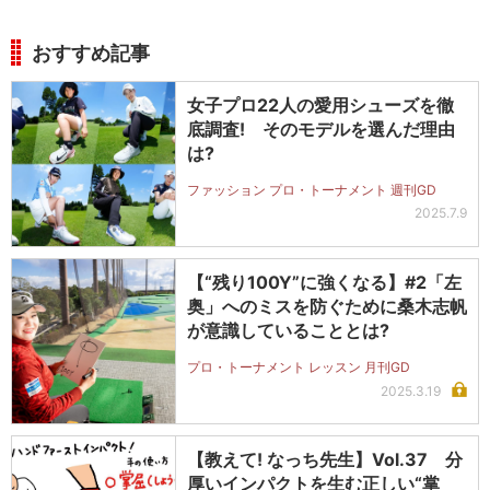
おすすめ記事
女子プロ22人の愛用シューズを徹
底調査! そのモデルを選んだ理由
は?
ファッション プロ・トーナメント 週刊GD
2025.7.9
【“残り100Y”に強くなる】#2「左
奥」へのミスを防ぐために桑木志帆
が意識していることとは?
プロ・トーナメント レッスン 月刊GD
2025.3.19
【教えて! なっち先生】Vol.37 分
厚いインパクトを生む正しい“掌