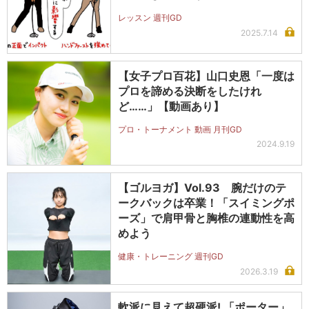
レッスン 週刊GD
2025.7.14
【女子プロ百花】山口史恩「一度は
プロを諦める決断をしたけれ
ど……」【動画あり】
プロ・トーナメント 動画 月刊GD
2024.9.19
【ゴルヨガ】Vol.93 腕だけのテ
ークバックは卒業！「スイミングポ
ーズ」で肩甲骨と胸椎の連動性を高
めよう
健康・トレーニング 週刊GD
2026.3.19
軟派に見えて超硬派! 「ポーター」