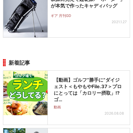
が本気で作ったキャディバッグ
ギア 月刊GD
2021.1.27
新着記事
【動画】ゴルフ“勝手に”ダイジ
ェスト＜もやもやFile.37＞プロ
にとっては「カロリー摂取」!?
ゴ…
動画
2026.08.08