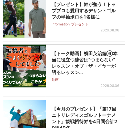
【プレゼント】軸が整う！トッ
ププロも愛用するデサントゴル
フの半袖ポロを1名様に
information
プレゼント
2026.08.08
【トーク動画】横田英治編⑥本
当に役立つ練習は“つまらない”
レッスン・オブ・ザ・イヤーが
語るレッスン…
動画
2026.08.06
【今月のプレゼント】「第17回
ニトリレディスゴルフトーナメ
ント」観戦招待券を4日間合計2
0組40名…