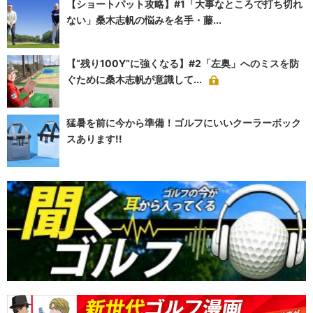
【ショートパット攻略】#1「大事なところで打ち切れ
ない」桑木志帆の悩みを名手・藤...
【“残り100Y”に強くなる】#2「左奥」へのミスを防
ぐために桑木志帆が意識して...
猛暑を前に今から準備！ゴルフにいいクーラーボック
スあります!!