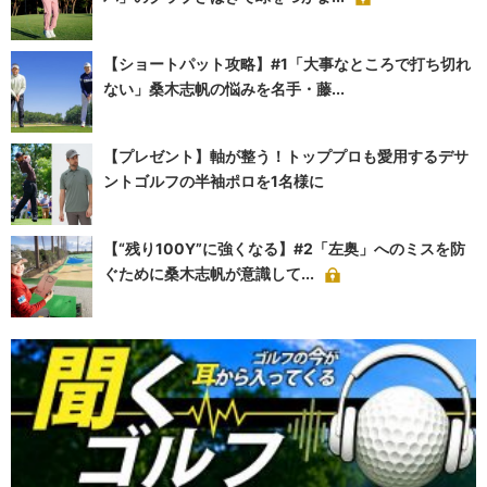
【ショートパット攻略】#1「大事なところで打ち切れ
ない」桑木志帆の悩みを名手・藤...
【プレゼント】軸が整う！トッププロも愛用するデサ
ントゴルフの半袖ポロを1名様に
【“残り100Y”に強くなる】#2「左奥」へのミスを防
ぐために桑木志帆が意識して...