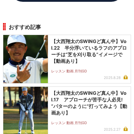
おすすめ記事
【大西翔太のSWINGど真ん中】Vo
l.22 半分浮いているラフのアプロ
ーチは“芝を刈り取る”イメージで
【動画あり】
レッスン 動画 月刊GD
2025.8.28
【大西翔太のSWINGど真ん中】Vo
l.17 アプローチが苦手な人必見!
“パターのように”打ってみよう【動
画あり】
レッスン 動画 月刊GD
2025.2.27