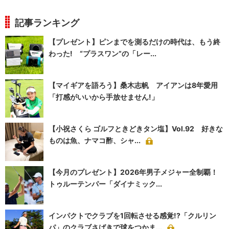
記事ランキング
【プレゼント】ピンまでを測るだけの時代は、もう終
わった! “プラスワン”の「レー...
【マイギアを語ろう】桑木志帆 アイアンは8年愛用
「打感がいいから手放せません!」
【小祝さくら ゴルフときどきタン塩】Vol.92 好きな
ものは魚、ナマコ酢、シャ...
【今月のプレゼント】2026年男子メジャー全制覇！
トゥルーテンパー「ダイナミック...
インパクトでクラブを1回転させる感覚!?「クルリン
パ」のクラブさばきで球をつかま...