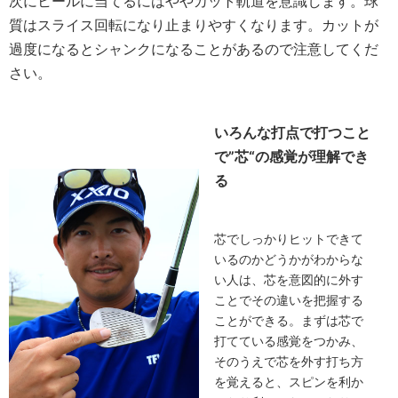
次にヒールに当てるにはややカット軌道を意識します。球
質はスライス回転になり止まりやすくなります。カットが
過度になるとシャンクになることがあるので注意してくだ
さい。
いろんな打点で打つこと
で”芯“の感覚が理解でき
る
芯でしっかりヒットできて
いるのかどうかがわからな
い人は、芯を意図的に外す
ことでその違いを把握する
ことができる。まずは芯で
打てている感覚をつかみ、
そのうえで芯を外す打ち方
を覚えると、スピンを利か