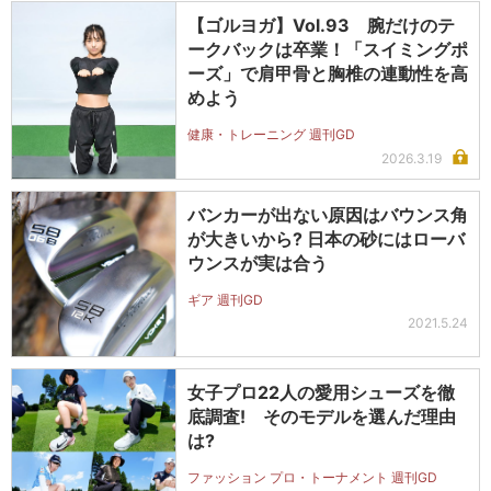
【ゴルヨガ】Vol.93 腕だけのテ
ークバックは卒業！「スイミングポ
ーズ」で肩甲骨と胸椎の連動性を高
めよう
健康・トレーニング 週刊GD
2026.3.19
バンカーが出ない原因はバウンス角
が大きいから? 日本の砂にはローバ
ウンスが実は合う
ギア 週刊GD
2021.5.24
女子プロ22人の愛用シューズを徹
底調査! そのモデルを選んだ理由
は?
ファッション プロ・トーナメント 週刊GD