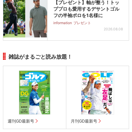
【プレゼント】軸が整う！トッ
ププロも愛用するデサントゴル
フの半袖ポロを1名様に
information
プレゼント
2026.08.08
雑誌がまるごと読み放題！
週刊GD最新号
月刊GD最新号