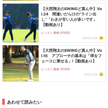
【大西翔太のSWINGど真ん中】Vo
l.24 間違いだらけの“ライン出
し”「わきが甘い人が多いです」
【動画あり】
レッスン 動画 月刊GD
2025.10.28
【大西翔太のSWINGど真ん中】Vo
l.16 アプローチの基本は「球をフ
ェースに乗せる」!【動画あり】
レッスン 動画 月刊GD
2025.1.28
あわせて読みたい