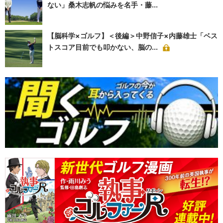
ない」桑木志帆の悩みを名手・藤...
【脳科学×ゴルフ】＜後編＞中野信子×内藤雄士「ベス
トスコア目前でも叩かない、脳の...