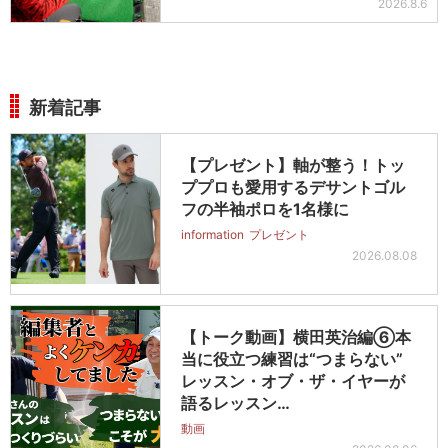
2026.8.6
新着記事
【プレゼント】軸が整う！トッ
ププロも愛用するデサントゴル
フの半袖ポロを1名様に
information
プレゼント
2026.08.08
【トーク動画】横田英治編⑥本
当に役立つ練習は“つまらない”
レッスン・オブ・ザ・イヤーが
語るレッスン…
動画