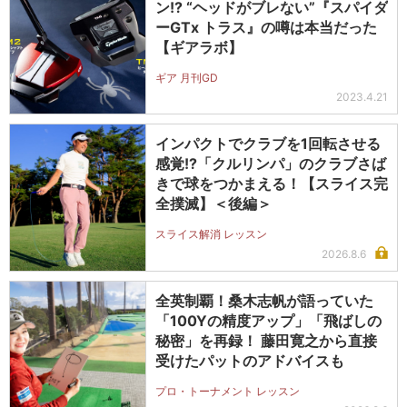
ン!? “ヘッドがブレない”『スパイダ
ーGTx トラス』の噂は本当だった
【ギアラボ】
ギア 月刊GD
2023.4.21
インパクトでクラブを1回転させる
感覚!?「クルリンパ」のクラブさば
きで球をつかまえる！【スライス完
全撲滅】＜後編＞
スライス解消 レッスン
2026.8.6
全英制覇！桑木志帆が語っていた
「100Yの精度アップ」「飛ばしの
秘密」を再録！ 藤田寛之から直接
受けたパットのアドバイスも
プロ・トーナメント レッスン