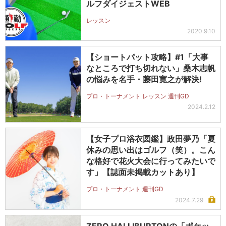
ルフダイジェストWEB
レッスン
2020.9.10
【ショートパット攻略】#1「大事
なところで打ち切れない」桑木志帆
の悩みを名手・藤田寛之が解決!
プロ・トーナメント レッスン 週刊GD
2024.2.12
【女子プロ浴衣図鑑】政田夢乃「夏
休みの思い出はゴルフ（笑）。こん
な格好で花火大会に行ってみたいで
す」【誌面未掲載カットあり】
プロ・トーナメント 週刊GD
2024.7.29
ZERO HALLIBURTONの「ポケッ