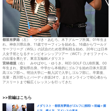
都筑有夢路
（左） つづき・あむろ。木下グループ所属。01年生ま
れ、神奈川県出身。11歳でサーフィンを始める。16歳からワールド
サーフリーグ（WSL）の試合のため世界転戦を始め、20年には日本
人女子初となるチャンピオンシップツアー（WCT）クオリファイへ
の出場を果たす。東京五輪銅メダリスト
宮林雄規
（右） みやばやし・ゆうき。RED GOLF CLUB所属。00
年生まれ、愛知県出身。中学から本格的にゴルフを始め日体大荏原
高ゴルフ部へ。明治大学に一般入試で入学しゴルフ部に。卒業後、
先輩・西川哲らとバーディ赤坂24で、またオンラインで初心者から
アスリートまで幅広くレッスンを行ってきた
>>前編はこちら
メダリスト・都筑有夢路がゴルフに挑戦!＜前編＞握
り方、構え方…アドレスの基本