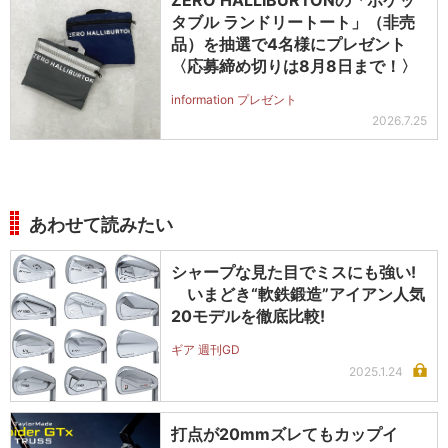
タブル ランドリートート」（非売
品）を抽選で4名様にプレゼント
〈応募締め切りは8月8日まで！〉
information プレゼント
2026.7.25
あわせて読みたい
シャープな見た目でミスにも強い!
いまどき“軟鉄鍛造”アイアン人気
20モデルを徹底比較!
ギア 週刊GD
2025.1.24
打点が20mmズレてもカップイ