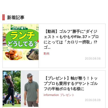
新着記事
【動画】ゴルフ“勝手に”ダイジ
ェスト＜もやもやFile.37＞プロ
にとっては「カロリー摂取」!?
ゴ…
動画
2026.08.08
【プレゼント】軸が整う！トッ
ププロも愛用するデサントゴル
フの半袖ポロを1名様に
information
プレゼント
2026.08.08