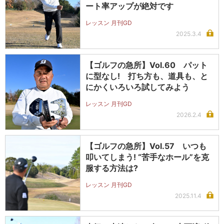
ート率アップが絶対です
レッスン 月刊GD
2025.3.4
【ゴルフの急所】Vol.60 パット
に型なし! 打ち方も、道具も、と
にかくいろいろ試してみよう
レッスン 月刊GD
2026.2.4
【ゴルフの急所】Vol.57 いつも
叩いてしまう! “苦手なホール”を克
服する方法は?
レッスン 月刊GD
2025.11.4