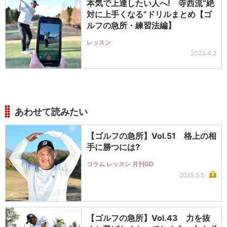
本気で上達したい人へ! 寺西流“絶
対に上手くなる”ドリルまとめ【ゴ
ルフの急所・練習法編】
レッスン
2023.4.2
あわせて読みたい
【ゴルフの急所】Vol.51 格上の相
手に勝つには?
コラム レッスン 月刊GD
2025.5.5
【ゴルフの急所】Vol.43 力を抜