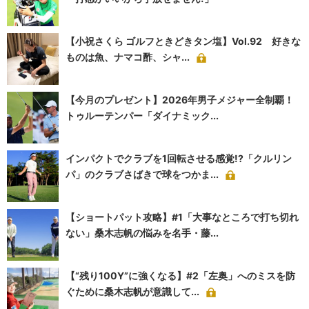
【小祝さくら ゴルフときどきタン塩】Vol.92 好きな
ものは魚、ナマコ酢、シャ...
【今月のプレゼント】2026年男子メジャー全制覇！
トゥルーテンパー「ダイナミック...
インパクトでクラブを1回転させる感覚!?「クルリン
パ」のクラブさばきで球をつかま...
【ショートパット攻略】#1「大事なところで打ち切れ
ない」桑木志帆の悩みを名手・藤...
【“残り100Y”に強くなる】#2「左奥」へのミスを防
ぐために桑木志帆が意識して...