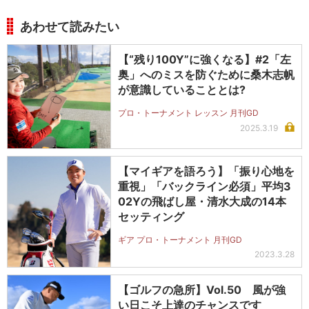
あわせて読みたい
【“残り100Y”に強くなる】#2「左
奥」へのミスを防ぐために桑木志帆
が意識していることとは?
プロ・トーナメント レッスン 月刊GD
2025.3.19
【マイギアを語ろう】「振り心地を
重視」「バックライン必須」平均3
02Yの飛ばし屋・清水大成の14本
セッティング
ギア プロ・トーナメント 月刊GD
2023.3.28
【ゴルフの急所】Vol.50 風が強
い日こそ上達のチャンスです