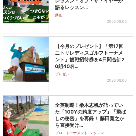
レッスン・オブ・ザ・イヤーが
語るレッスン…
動画
2026.08.06
【今月のプレゼント】「第17回
ニトリレディスゴルフトーナメ
ント」観戦招待券を4日間合計2
0組40名…
プレゼント
2026.08.06
全英制覇！桑木志帆が語ってい
た「100Yの精度アップ」「飛ば
しの秘密」を再録！ 藤田寛之か
ら直接受け…
プロ・トーナメント
レッスン