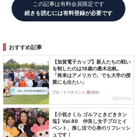
この記事は有料会員限定です
続きを読むには有料登録が必要です
おすすめ記事
【加賀電子カップ】新人たちの戦い
を制したのは18歳の桑木志帆。
「将来はアメリカで。でも大学の授
業にも出たい」
プロ・トーナメント 週刊GD
2021.12.13
【小祝さくら ゴルフときどきタン
塩】Vol.89 仲良し女子プロとイ
ベント、推し活で心身のリフレッシ
ュです！