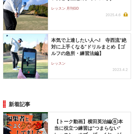
レッスン 月刊GD
2025.4.6
本気で上達したい人へ! 寺西流“絶
対に上手くなる”ドリルまとめ【ゴ
ルフの急所・練習法編】
レッスン
2023.4.2
新着記事
【トーク動画】横田英治編⑥本
当に役立つ練習は“つまらない”