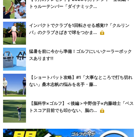
トゥルーテンパー「ダイナミック...
インパクトでクラブを1回転させる感覚!?「クルリン
パ」のクラブさばきで球をつかま...
猛暑を前に今から準備！ゴルフにいいクーラーボック
スあります!!
【ショートパット攻略】#1「大事なところで打ち切れ
ない」桑木志帆の悩みを名手・藤...
【脳科学×ゴルフ】＜後編＞中野信子×内藤雄士「ベス
トスコア目前でも叩かない、脳の...