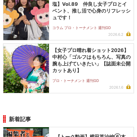
塩】Vol.89 仲良し女子プロとイ
ベント、推し活で心身のリフレッシ
ュです！
コラム プロ・トーナメント 週刊GD
2026.6.2
【女子プロ晴れ着ショット2026】
中村心「ゴルフはもちろん、写真の
腕も上げていきたい」【誌面未公開
カットあり】
プロ・トーナメント 週刊GD
2026.1.6
新着記事
【トーク動画】横田英治編⑥本