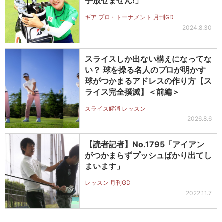
手放せません!」
ギア プロ・トーナメント 月刊GD
2024.8.30
スライスしか出ない構えになってな
い？ 球を操る名人のプロが明かす
球がつかまるアドレスの作り方【ス
ライス完全撲滅】＜前編＞
スライス解消 レッスン
2026.8.6
【読者記者】No.1795「アイアン
がつかまらずプッシュばかり出てし
まいます」
レッスン 月刊GD
2022.11.7