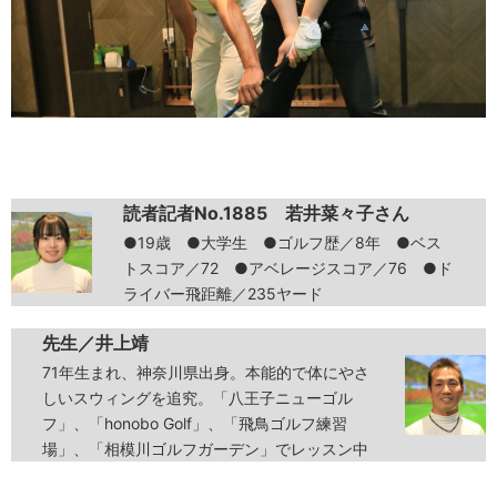
読者記者No.1885 若井菜々子さん
●19歳 ●大学生 ●ゴルフ歴／8年 ●ベス
トスコア／72 ●アベレージスコア／76 ●ド
ライバー飛距離／235ヤード
先生／井上靖
71年生まれ、神奈川県出身。本能的で体にやさ
しいスウィングを追究。「八王子ニューゴル
フ」、「honobo Golf」、「飛鳥ゴルフ練習
場」、「相模川ゴルフガーデン」でレッスン中