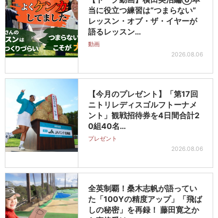
当に役立つ練習は“つまらない”
レッスン・オブ・ザ・イヤーが
語るレッスン…
動画
2026.08.06
【今月のプレゼント】「第17回
ニトリレディスゴルフトーナメ
ント」観戦招待券を4日間合計2
0組40名…
プレゼント
2026.08.06
全英制覇！桑木志帆が語ってい
た「100Yの精度アップ」「飛ば
しの秘密」を再録！ 藤田寛之か