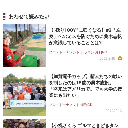
あわせて読みたい
【“残り100Y”に強くなる】#2「左
奥」へのミスを防ぐために桑木志帆
が意識していることとは?
プロ・トーナメント レッスン 月刊GD
2025.3.19
【加賀電子カップ】新人たちの戦い
を制したのは18歳の桑木志帆。
「将来はアメリカで。でも大学の授
業にも出たい」
プロ・トーナメント 週刊GD
2021.12.13
【小祝さくら ゴルフときどきタン