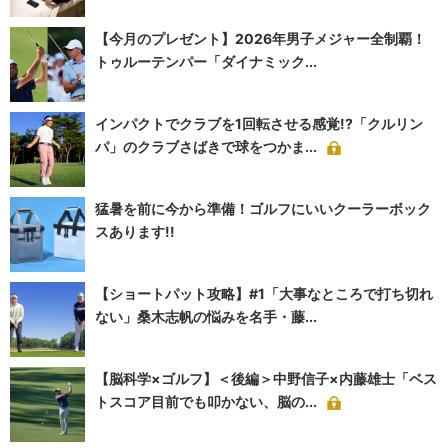
【今月のプレゼント】2026年男子メジャー全制覇！
トゥルーテンパー「ダイナミック...
インパクトでクラブを1回転させる感覚!?「クルリン
パ」のクラブさばきで球をつかま...
猛暑を前に今から準備！ゴルフにいいクーラーボック
スあります!!
【ショートパット攻略】#1「大事なところで打ち切れ
ない」桑木志帆の悩みを名手・藤...
【脳科学×ゴルフ】＜後編＞中野信子×内藤雄士「ベス
トスコア目前でも叩かない、脳の...