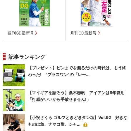
週刊GD最新号
月刊GD最新号
記事ランキング
【プレゼント】ピンまでを測るだけの時代は、もう終
わった! “プラスワン”の「レー...
【マイギアを語ろう】桑木志帆 アイアンは8年愛用
「打感がいいから手放せません!」
【小祝さくら ゴルフときどきタン塩】Vol.92 好きな
ものは魚、ナマコ酢、シャ...