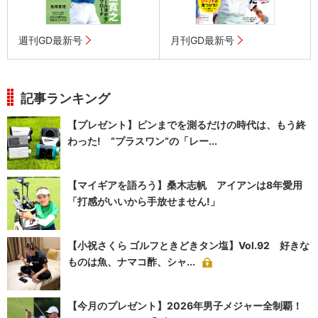
週刊GD最新号
月刊GD最新号
記事ランキング
【プレゼント】ピンまでを測るだけの時代は、もう終
わった! “プラスワン”の「レー...
【マイギアを語ろう】桑木志帆 アイアンは8年愛用
「打感がいいから手放せません!」
【小祝さくら ゴルフときどきタン塩】Vol.92 好きな
ものは魚、ナマコ酢、シャ...
【今月のプレゼント】2026年男子メジャー全制覇！