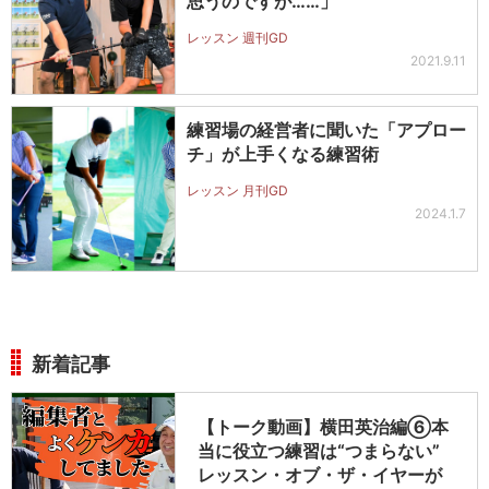
思うのですが……」
レッスン 週刊GD
2021.9.11
練習場の経営者に聞いた「アプロー
チ」が上手くなる練習術
レッスン 月刊GD
2024.1.7
新着記事
【トーク動画】横田英治編⑥本
当に役立つ練習は“つまらない”
レッスン・オブ・ザ・イヤーが