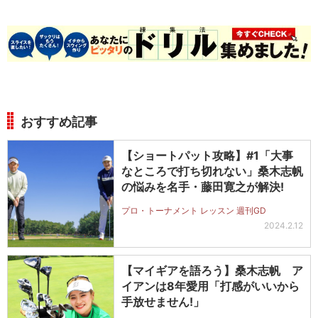
おすすめ記事
【ショートパット攻略】#1「大事
なところで打ち切れない」桑木志帆
の悩みを名手・藤田寛之が解決!
プロ・トーナメント レッスン 週刊GD
2024.2.12
【マイギアを語ろう】桑木志帆 ア
イアンは8年愛用「打感がいいから
手放せません!」