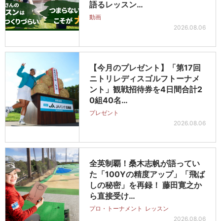
語るレッスン…
動画
2026.08.06
【今月のプレゼント】「第17回
ニトリレディスゴルフトーナメ
ント」観戦招待券を4日間合計2
0組40名…
プレゼント
2026.08.06
全英制覇！桑木志帆が語ってい
た「100Yの精度アップ」「飛ば
しの秘密」を再録！ 藤田寛之か
ら直接受け…
プロ・トーナメント
レッスン
2026.08.06