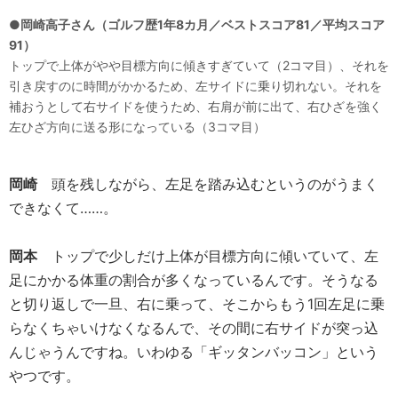
●岡崎高子さん（ゴルフ歴1年8カ月／ベストスコア81／平均スコア
91）
トップで上体がやや目標方向に傾きすぎていて（2コマ目）、それを
引き戻すのに時間がかかるため、左サイドに乗り切れない。それを
補おうとして右サイドを使うため、右肩が前に出て、右ひざを強く
左ひざ方向に送る形になっている（3コマ目）
岡崎
頭を残しながら、左足を踏み込むというのがうまく
できなくて……。
岡本
トップで少しだけ上体が目標方向に傾いていて、左
足にかかる体重の割合が多くなっているんです。そうなる
と切り返しで一旦、右に乗って、そこからもう1回左足に乗
らなくちゃいけなくなるんで、その間に右サイドが突っ込
んじゃうんですね。いわゆる「ギッタンバッコン」という
やつです。