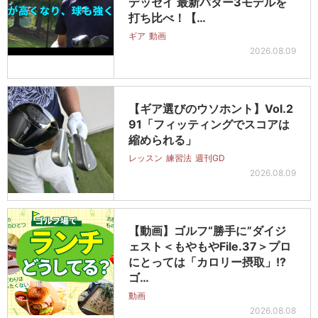
デッセイ 最新パター3モデルを
打ち比べ！【…
ギア
動画
2026.08.09
【ギア選びのウソホント】Vol.2
91「フィッティングでスコアは
縮められる」
レッスン
練習法
週刊GD
2026.08.09
【動画】ゴルフ“勝手に”ダイジ
ェスト＜もやもやFile.37＞プロ
にとっては「カロリー摂取」!?
ゴ…
動画
2026.08.08