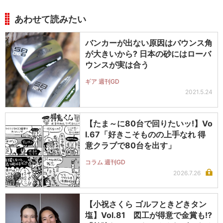
あわせて読みたい
バンカーが出ない原因はバウンス角
が大きいから? 日本の砂にはローバ
ウンスが実は合う
ギア 週刊GD
2021.5.24
【たま～に80台で回りたいッ!】Vo
l.67「好きこそものの上手なれ 得
意クラブで80台を出す」
コラム 週刊GD
2026.7.26
【小祝さくら ゴルフときどきタン
塩】Vol.81 図工が得意で金賞も!?