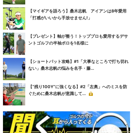
【マイギアを語ろう】桑木志帆 アイアンは8年愛用
「打感がいいから手放せません!」
【プレゼント】軸が整う！トッププロも愛用するデサ
ントゴルフの半袖ポロを1名様に
【ショートパット攻略】#1「大事なところで打ち切れ
ない」桑木志帆の悩みを名手・藤...
【“残り100Y”に強くなる】#2「左奥」へのミスを防
ぐために桑木志帆が意識して...