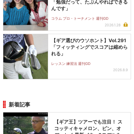
「勉強だって、たぶんやればできる
んです」
コラム プロ・トーナメント 週刊GD
2026.1.28
【ギア選びのウソホント】Vol.291
「フィッティングでスコアは縮めら
れる」
レッスン 練習法 週刊GD
2026.8.9
新着記事
【ギア王】ツアーでも注目！ ス
コッティキャメロン、ピン、オ