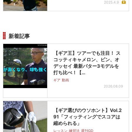
2025.4.9
新着記事
【ギア王】ツアーでも注目！ ス
コッティキャメロン、ピン、オ
デッセイ 最新パター3モデルを
打ち比べ！【…
ギア
動画
2026.08.09
【ギア選びのウソホント】Vol.2
91「フィッティングでスコアは
縮められる」
レッスン
練習法
週刊GD