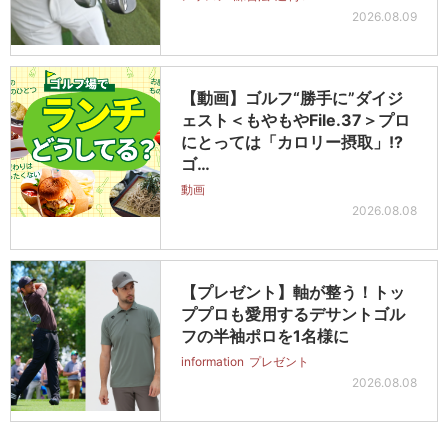
2026.08.09
【動画】ゴルフ“勝手に”ダイジ
ェスト＜もやもやFile.37＞プロ
にとっては「カロリー摂取」!?
ゴ…
動画
2026.08.08
【プレゼント】軸が整う！トッ
ププロも愛用するデサントゴル
フの半袖ポロを1名様に
information
プレゼント
2026.08.08