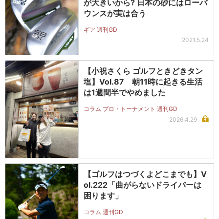
が大きいから? 日本の砂にはローバ
ウンスが実は合う
ギア 週刊GD
2021.5.24
【小祝さくら ゴルフときどきタン
塩】Vol.87 朝11時に起きる生活
は1週間半でやめました
コラム プロ・トーナメント 週刊GD
2026.4.29
【ゴルフはつづくよどこまでも】V
ol.222「曲がらないドライバーは
困ります」
コラム 週刊GD