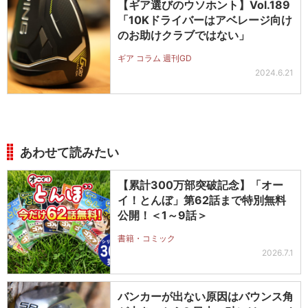
【ギア選びのウソホント】Vol.189
「10Kドライバーはアベレージ向け
のお助けクラブではない」
ギア コラム 週刊GD
2024.6.21
あわせて読みたい
【累計300万部突破記念】「オー
イ！とんぼ」第62話まで特別無料
公開！＜1～9話＞
書籍・コミック
2026.7.1
バンカーが出ない原因はバウンス角