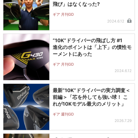
飛び」はなくなった?
ギア 月刊GD
2024.6.12
“10K”ドライバーの飛ばし方 #1
進化のポイントは「上下」の慣性モ
ーメントにあった
ギア 月刊GD
2024.6.12
最新“10K”ドライバーの実力調査＜
前編＞「芯を外しても強い球！ こ
れが10Kモデル最大のメリット」
ギア 週刊GD
2026.7.29