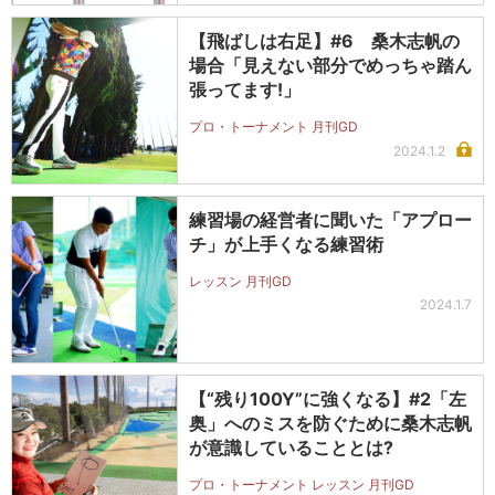
【飛ばしは右足】#6 桑木志帆の
場合「見えない部分でめっちゃ踏ん
張ってます!」
プロ・トーナメント 月刊GD
2024.1.2
練習場の経営者に聞いた「アプロー
チ」が上手くなる練習術
レッスン 月刊GD
2024.1.7
【“残り100Y”に強くなる】#2「左
奥」へのミスを防ぐために桑木志帆
が意識していることとは?
プロ・トーナメント レッスン 月刊GD