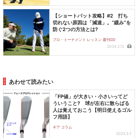
【ショートパット攻略】#2 打ち
切れない原因は「減速」。“緩み”を
防ぐ2つの方法とは?
プロ・トーナメント レッスン 週刊GD
2024.2.12
あわせて読みたい
「FP値」が大きい・小さいってど
ういうこと? 球が左右に散らばる
人は覚えておこう【明日使えるゴル
フ用語】
ギア コラム
2023.5.7