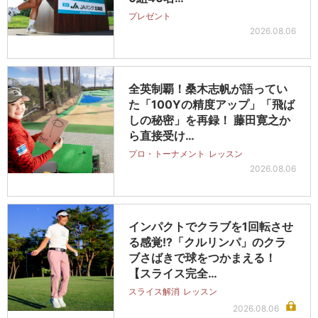
プレゼント
2026.08.06
全英制覇！桑木志帆が語ってい
た「100Yの精度アップ」「飛ば
しの秘密」を再録！ 藤田寛之か
ら直接受け…
プロ・トーナメント
レッスン
2026.08.06
インパクトでクラブを1回転させ
る感覚!?「クルリンパ」のクラ
ブさばきで球をつかまえる！
【スライス完全…
スライス解消
レッスン
2026.08.06