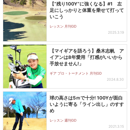
【“残り100Y”に強くなる】#1 左
足にしっかりと体重を乗せて打って
いこう
レッスン 月刊GD
2025.3.19
【マイギアを語ろう】桑木志帆 ア
イアンは8年愛用「打感がいいから
手放せません!」
ギア プロ・トーナメント 月刊GD
2024.8.30
球の高さは5ｍで十分! 100Yが面白
いように寄る「ライン出し」のすす
め
レッスン 週刊GD
2021.3.15