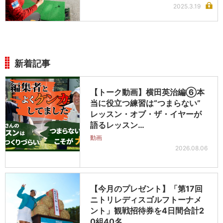
2025.3.19
新着記事
【トーク動画】横田英治編⑥本
当に役立つ練習は“つまらない”
レッスン・オブ・ザ・イヤーが
語るレッスン…
動画
2026.08.06
【今月のプレゼント】「第17回
ニトリレディスゴルフトーナメ
ント」観戦招待券を4日間合計2
0組40名…