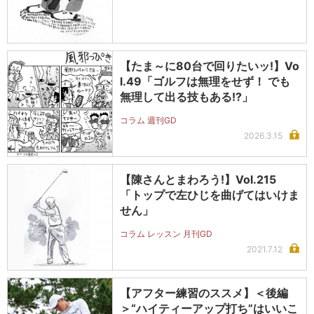
【たま～に80台で回りたいッ!】Vo
l.49「ゴルフは無理をせず！ でも
無理して出る技もある!?」
コラム 週刊GD
2026.3.15
【陳さんとまわろう!】Vol.215
「トップで左ひじを曲げてはいけま
せん」
コラム レッスン 月刊GD
2021.7.12
【アフター練習のススメ】＜後編
＞“ハイティーアップ打ち”はいいこ