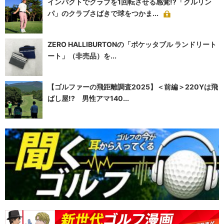
インパクトでクラブを1回転させる感覚!?「クルリン
パ」のクラブさばきで球をつかま...
ZERO HALLIBURTONの「ポケッタブル ランドリート
ート」（非売品）を...
【ゴルファーの飛距離調査2025】＜前編＞220Yは飛
ばし屋!? 男性アマ140...