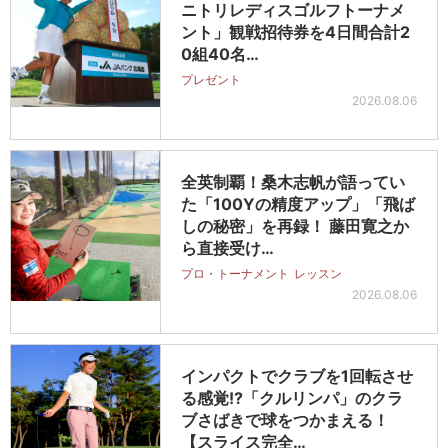
ニトリレディスゴルフトーナメ
ント」観戦招待券を4日間合計2
0組40名…
プレゼント
2026.08.06
全英制覇！桑木志帆が語ってい
た「100Yの精度アップ」「飛ば
しの秘密」を再録！ 藤田寛之か
ら直接受け…
プロ・トーナメント
レッスン
2026.08.06
インパクトでクラブを1回転させ
る感覚!?「クルリンパ」のクラ
ブさばきで球をつかまえる！
【スライス完全…