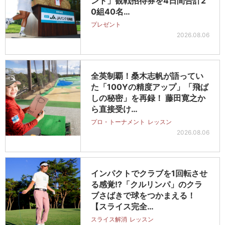
ント」観戦招待券を4日間合計2
0組40名…
プレゼント
2026.08.06
全英制覇！桑木志帆が語ってい
た「100Yの精度アップ」「飛ば
しの秘密」を再録！ 藤田寛之か
ら直接受け…
プロ・トーナメント
レッスン
2026.08.06
インパクトでクラブを1回転させ
る感覚!?「クルリンパ」のクラ
ブさばきで球をつかまえる！
【スライス完全…
スライス解消
レッスン