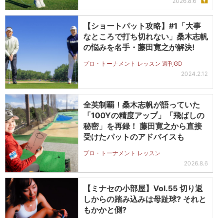
2026.8.6
【ショートパット攻略】#1「大事
なところで打ち切れない」桑木志帆
の悩みを名手・藤田寛之が解決!
プロ・トーナメント レッスン 週刊GD
2024.2.12
全英制覇！桑木志帆が語っていた
「100Yの精度アップ」「飛ばしの
秘密」を再録！ 藤田寛之から直接
受けたパットのアドバイスも
プロ・トーナメント レッスン
2026.8.6
【ミナセの小部屋】Vol.55 切り返
しからの踏み込みは母趾球? それと
もかかと側?