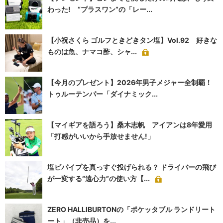
わった! “プラスワン”の「レー...
【小祝さくら ゴルフときどきタン塩】Vol.92 好きな
ものは魚、ナマコ酢、シャ...
【今月のプレゼント】2026年男子メジャー全制覇！
トゥルーテンパー「ダイナミック...
【マイギアを語ろう】桑木志帆 アイアンは8年愛用
「打感がいいから手放せません!」
塩ビパイプを真っすぐ投げられる？ ドライバーの飛び
が一変する“遠心力”の使い方【...
ZERO HALLIBURTONの「ポケッタブル ランドリート
ート」（非売品）を...