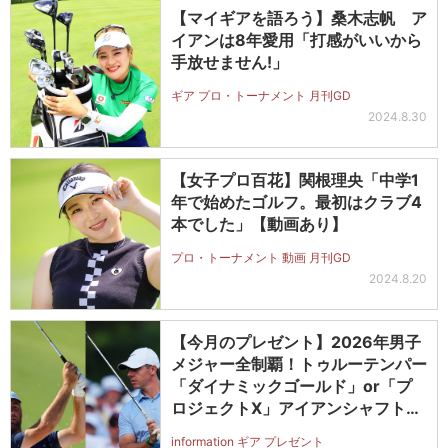
【マイギアを語ろう】桑木志帆 ア
イアンは8年愛用「打感がいいから
手放せません!」
ギア プロ・トーナメント 月刊GD
2024.8.30
【女子プロ百花】関根理央「中学1
年で始めたゴルフ。最初はクラブ4
本でした」【動画あり】
プロ・トーナメント 動画 月刊GD
2024.8.20
【今月のプレゼント】2026年男子
メジャー全制覇！トゥルーテンパー
「ダイナミックゴールド」or「プ
ロジェクトX」アイアンシャフト
（#5～#PW）＋ICONグリップセ
information ギア プレゼント