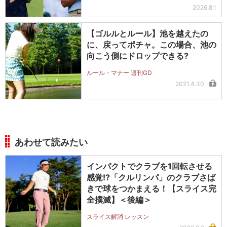
ットを抽選で2名に！
2026.8.1
【ゴルルとルール】池を越えたの
に、戻ってポチャ。この場合、池の
向こう側にドロップできる?
ルール・マナー 週刊GD
2021.4.30
あわせて読みたい
インパクトでクラブを1回転させる
感覚!?「クルリンパ」のクラブさば
きで球をつかまえる！【スライス完
全撲滅】＜後編＞
スライス解消 レッスン