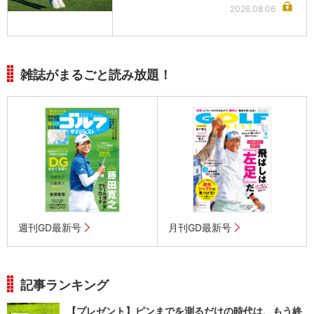
2026.08.06
雑誌がまるごと読み放題！
週刊GD最新号
月刊GD最新号
記事ランキング
【プレゼント】ピンまでを測るだけの時代は、もう終