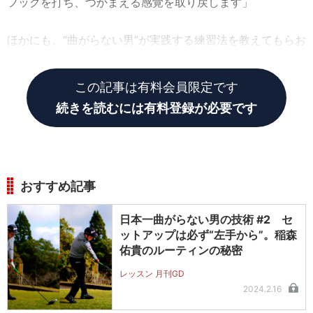
フックを打ち、つかまえる感覚を取り戻します」
ほかにも、“曲がらない男”が実践する練習法を教えてもらお
う。
この記事は有料会員限定です
続きを読むには有料登録が必要です
おすすめ記事
日本一曲がらない男の技術 #2 セ
ットアップは必ず“左手から”。稲森
佑貴のルーティンの秘密
レッスン 月刊GD
2024.2.16