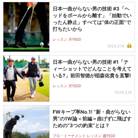
日本一曲がらない男の技術 #3「ヘ
ッドをボールから離す」「始動でい
ったん静止」すべては“体の正面”で
打ちたいから
レッスン 月刊GD
2024.2.16
日本一曲がらない男の技術 #1「テ
ィーショットでどんなことを考えて
いる?」前田智徳が稲森佑貴を直撃!
レッスン 月刊GD
2024.2.16
FWキープ率No.1! “新・曲がらない
男”の1W論＜前編＞曲げずに飛ばす
ための“3つの約束”とは？
プロ・トーナメント レッスン 週刊GD