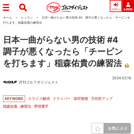
ログイン
会員登録
ホーム
レッスン
日本一曲がらない男の技術 #4 調子が悪くなったら「チーピンを
打ちます」稲森佑貴の練習法
日本一曲がらない男の技術 #4
調子が悪くなったら「チーピン
を打ちます」稲森佑貴の練習法
2024.02.16
月刊ゴルフダイジェスト
KEYWORD
スライス解消
ドライバー
前田智徳
方向性アップ
稲森佑貴
練習法
野球選手
お気に入り