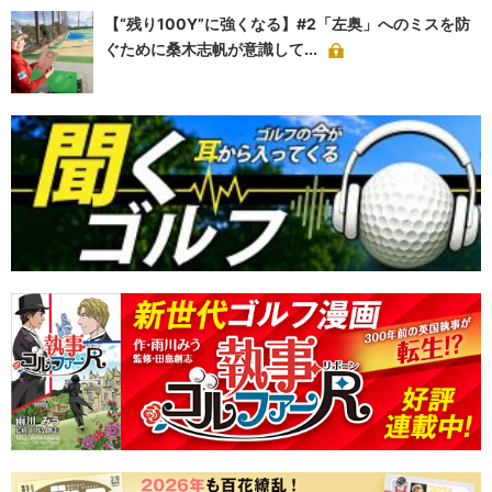
【“残り100Y”に強くなる】#2「左奥」へのミスを防
ぐために桑木志帆が意識して...