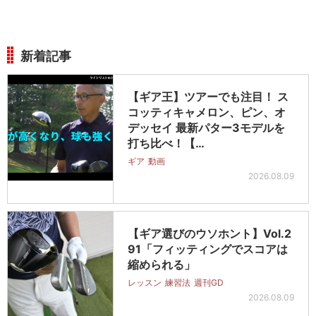
新着記事
【ギア王】ツアーでも注目！ ス
コッティキャメロン、ピン、オ
デッセイ 最新パター3モデルを
打ち比べ！【…
ギア
動画
2026.08.09
【ギア選びのウソホント】Vol.2
91「フィッティングでスコアは
縮められる」
レッスン
練習法
週刊GD
2026.08.09