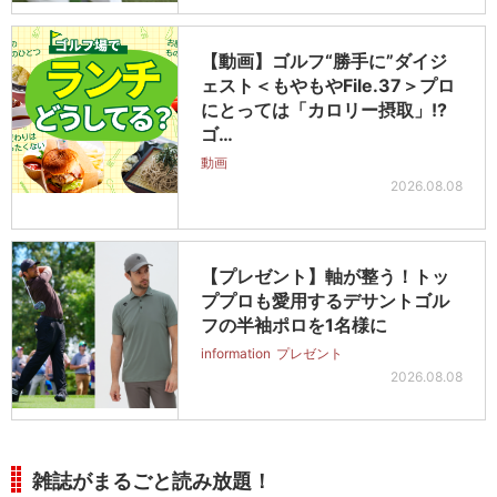
【動画】ゴルフ“勝手に”ダイジ
ェスト＜もやもやFile.37＞プロ
にとっては「カロリー摂取」!?
ゴ…
動画
2026.08.08
【プレゼント】軸が整う！トッ
ププロも愛用するデサントゴル
フの半袖ポロを1名様に
information
プレゼント
2026.08.08
雑誌がまるごと読み放題！