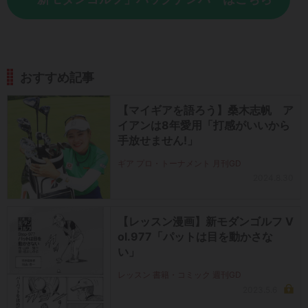
おすすめ記事
【マイギアを語ろう】桑木志帆 ア
イアンは8年愛用「打感がいいから
手放せません!」
ギア プロ・トーナメント 月刊GD
2024.8.30
【レッスン漫画】新モダンゴルフ V
ol.977「パットは目を動かさな
い」
レッスン 書籍・コミック 週刊GD
2023.5.6