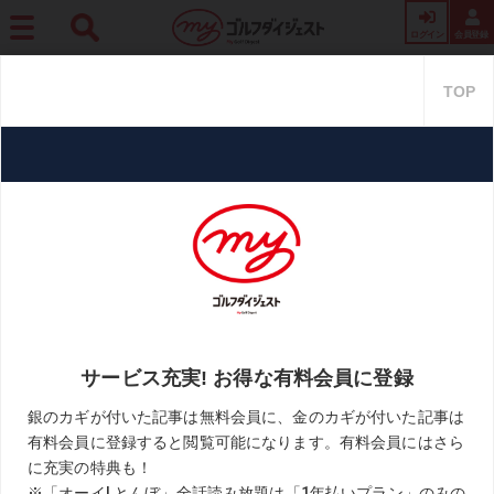
ログイン
会員登録
ホーム
レッスン
【レッスン漫画】新モダンゴルフ Vol.1009「人のパットを見ろ」
【レッスン漫画】新モダンゴル
フ Vol.1009「人のパットを見
ろ」
2023.12.23
江連忠「新モダンゴルフ」
KEYWORD
パット
ライン読み
江連忠
漫画
距離感
お気に入り
片山晋呉や上田桃子など数多くのトッププロを指導したプ