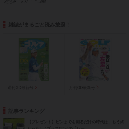
雑誌がまるごと読み放題！
週刊GD最新号
月刊GD最新号
記事ランキング
【プレゼント】ピンまでを測るだけの時代は、もう終
わった! “プラスワン”の「レー...