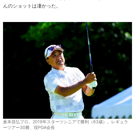
んのショットは凄かった。
倉本昌弘プロ。2019年スターツシニアで勝利（63歳）。レギュラ
ーツアー30勝、現PGA会長