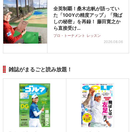
全英制覇！桑木志帆が語ってい
た「100Yの精度アップ」「飛ば
しの秘密」を再録！ 藤田寛之か
ら直接受け…
プロ・トーナメント
レッスン
2026.08.06
雑誌がまるごと読み放題！