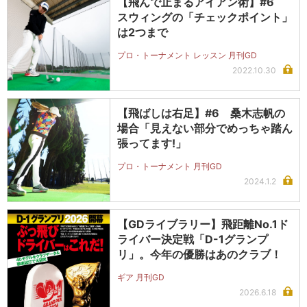
【飛んで止まるアイアン術】#6
スウィングの「チェックポイント」
は2つまで
プロ・トーナメント レッスン 月刊GD
2022.10.30
【飛ばしは右足】#6 桑木志帆の
場合「見えない部分でめっちゃ踏ん
張ってます!」
プロ・トーナメント 月刊GD
2024.1.2
【GDライブラリー】飛距離No.1ド
ライバー決定戦「D-1グランプ
リ」。今年の優勝はあのクラブ！
ギア 月刊GD
2026.6.18