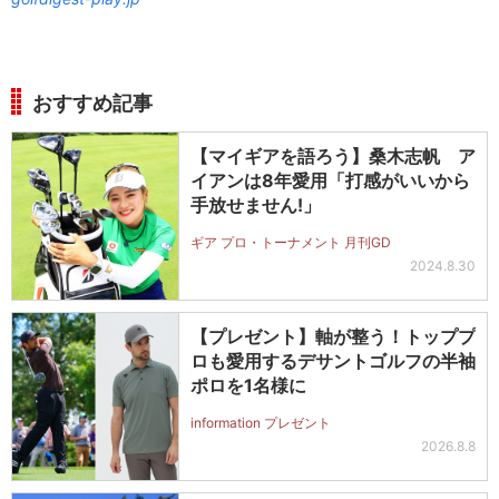
おすすめ記事
【マイギアを語ろう】桑木志帆 ア
イアンは8年愛用「打感がいいから
手放せません!」
ギア プロ・トーナメント 月刊GD
2024.8.30
【プレゼント】軸が整う！トッププ
ロも愛用するデサントゴルフの半袖
ポロを1名様に
information プレゼント
2026.8.8