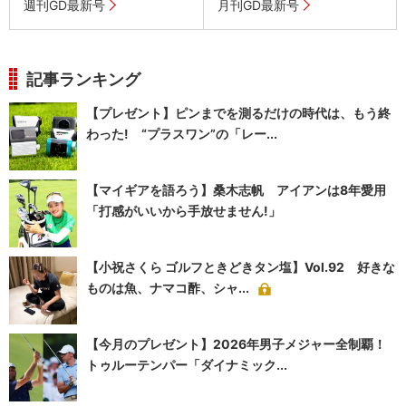
週刊GD最新号
月刊GD最新号
記事ランキング
【プレゼント】ピンまでを測るだけの時代は、もう終
わった! “プラスワン”の「レー...
【マイギアを語ろう】桑木志帆 アイアンは8年愛用
「打感がいいから手放せません!」
【小祝さくら ゴルフときどきタン塩】Vol.92 好きな
ものは魚、ナマコ酢、シャ...
【今月のプレゼント】2026年男子メジャー全制覇！
トゥルーテンパー「ダイナミック...