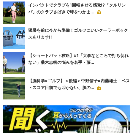
インパクトでクラブを1回転させる感覚!?「クルリン
パ」のクラブさばきで球をつかま...
猛暑を前に今から準備！ゴルフにいいクーラーボック
スあります!!
【ショートパット攻略】#1「大事なところで打ち切れ
ない」桑木志帆の悩みを名手・藤...
【脳科学×ゴルフ】＜後編＞中野信子×内藤雄士「ベス
トスコア目前でも叩かない、脳の...