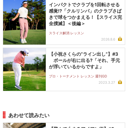
インパクトでクラブを1回転させる
感覚!?「クルリンパ」のクラブさば
きで球をつかまえる！【スライス完
全撲滅】＜後編＞
スライス解消 レッスン
2026.8.6
【小祝さくらの“ライン出し”】#3
ボールが右に出る?「それ、手元
が浮いているからですよ」
プロ・トーナメント レッスン 週刊GD
2023.3.27
あわせて読みたい