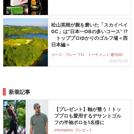
松山英樹が腕を磨いた「スカイベイ
GC」は“日本一OBの多いコース” !?
トッププロゆかりのゴルフ場＜西
日本編＞
コース・プレー プロ・トーナメント 週刊GD
2022.10.25
新着記事
【プレゼント】軸が整う！トッ
ププロも愛用するデサントゴル
フの半袖ポロを1名様に
information
プレゼント