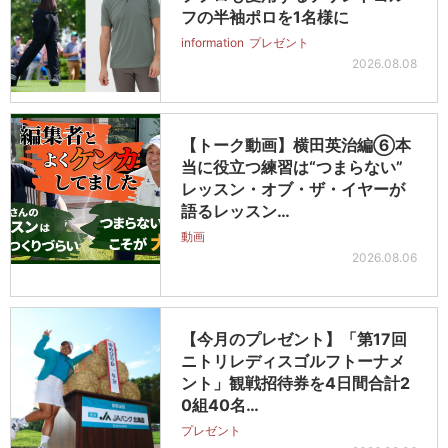
フの半袖ポロを1名様に
information
プレゼント
2026.08.08
【トーク動画】横田英治編⑥本
当に役立つ練習は“つまらない”
レッスン・オブ・ザ・イヤーが
語るレッスン…
動画
2026.08.06
【今月のプレゼント】「第17回
ニトリレディスゴルフトーナメ
ント」観戦招待券を4日間合計2
0組40名…
プレゼント