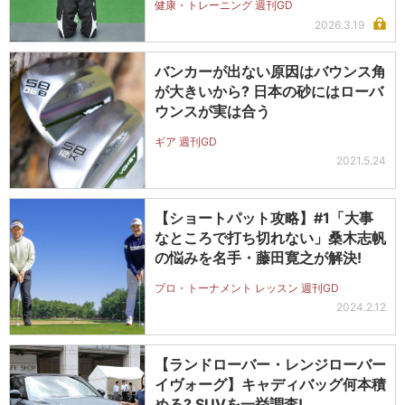
健康・トレーニング 週刊GD
2026.3.19
バンカーが出ない原因はバウンス角
が大きいから? 日本の砂にはローバ
ウンスが実は合う
ギア 週刊GD
2021.5.24
【ショートパット攻略】#1「大事
なところで打ち切れない」桑木志帆
の悩みを名手・藤田寛之が解決!
プロ・トーナメント レッスン 週刊GD
2024.2.12
【ランドローバー・レンジローバー
イヴォーグ】キャディバッグ何本積
める? SUVを一挙調査!