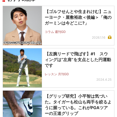
【ゴルフせんとや生まれけむ】ニュ
ーヨーク・屋敷裕政＜後編＞「俺の
ガーミンは今どこに?」
コラム 週刊GD
2026.1.16
【左腕リードで飛ばす】#1 スウ
ィングは“左肩”を支点とした円運動
です
レッスン 月刊GD
2024.4.25
【グリップ研究】小平智は気づい
た。タイガーも松山も両手を絞るよ
うに握っている。これがPGAツア
ーの王道グリップ