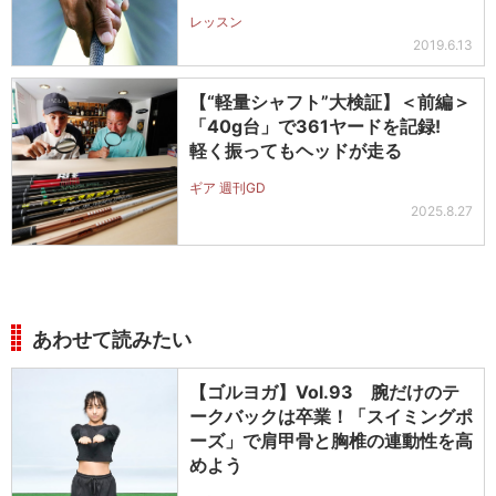
レッスン
2019.6.13
【“軽量シャフト”大検証】＜前編＞
「40g台」で361ヤードを記録!
軽く振ってもヘッドが走る
ギア 週刊GD
2025.8.27
あわせて読みたい
【ゴルヨガ】Vol.93 腕だけのテ
ークバックは卒業！「スイミングポ
ーズ」で肩甲骨と胸椎の連動性を高
めよう