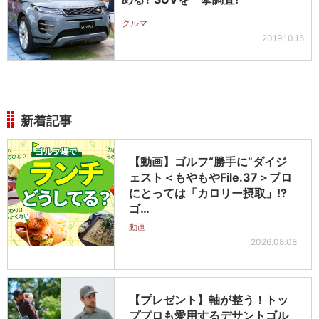
クルマ
2019.10.15
新着記事
【動画】ゴルフ“勝手に”ダイジ
ェスト＜もやもやFile.37＞プロ
にとっては「カロリー摂取」!?
ゴ…
動画
2026.08.08
【プレゼント】軸が整う！トッ
ププロも愛用するデサントゴル