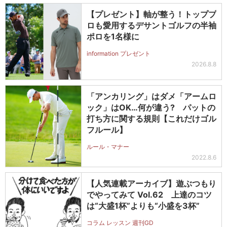
【プレゼント】軸が整う！トッププ
ロも愛用するデサントゴルフの半袖
ポロを1名様に
information プレゼント
2026.8.8
「アンカリング」はダメ「アームロ
ック」はOK…何が違う? パットの
打ち方に関する規則【これだけゴル
フルール】
ルール・マナー
2022.8.6
【人気連載アーカイブ】遊ぶつもり
でやってみて Vol.62 上達のコツ
は“大盛1杯”よりも“小盛を3杯”
コラム レッスン 週刊GD