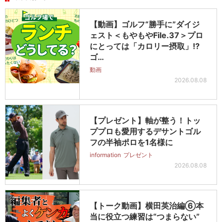
【動画】ゴルフ“勝手に”ダイジ
ェスト＜もやもやFile.37＞プロ
にとっては「カロリー摂取」!?
ゴ…
動画
2026.08.08
【プレゼント】軸が整う！トッ
ププロも愛用するデサントゴル
フの半袖ポロを1名様に
information
プレゼント
2026.08.08
【トーク動画】横田英治編⑥本
当に役立つ練習は“つまらない”