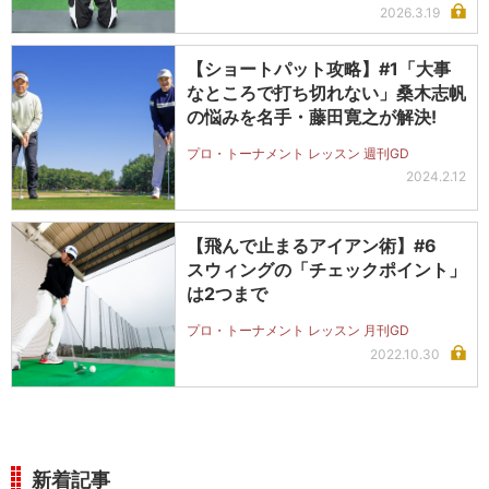
2026.3.19
【ショートパット攻略】#1「大事
なところで打ち切れない」桑木志帆
の悩みを名手・藤田寛之が解決!
プロ・トーナメント レッスン 週刊GD
2024.2.12
【飛んで止まるアイアン術】#6
スウィングの「チェックポイント」
は2つまで
プロ・トーナメント レッスン 月刊GD
2022.10.30
新着記事