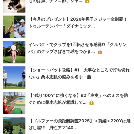
ものは魚、ナマコ酢、シャ...
【今月のプレゼント】2026年男子メジャー全制覇！
トゥルーテンパー「ダイナミック...
インパクトでクラブを1回転させる感覚!?「クルリン
パ」のクラブさばきで球をつかま...
【ショートパット攻略】#1「大事なところで打ち切れ
ない」桑木志帆の悩みを名手・藤...
【“残り100Y”に強くなる】#2「左奥」へのミスを防
ぐために桑木志帆が意識して...
【ゴルファーの飛距離調査2025】＜前編＞220Yは飛
ばし屋!? 男性アマ140...