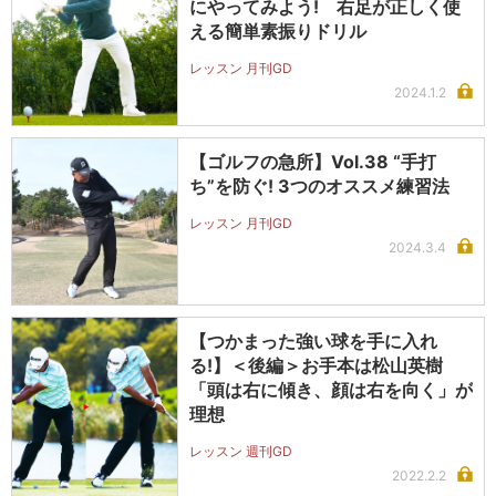
にやってみよう! 右足が正しく使
える簡単素振りドリル
レッスン 月刊GD
2024.1.2
【ゴルフの急所】Vol.38 “手打
ち”を防ぐ! 3つのオススメ練習法
レッスン 月刊GD
2024.3.4
【つかまった強い球を手に入れ
る!】＜後編＞お手本は松山英樹
「頭は右に傾き、顔は右を向く」が
理想
レッスン 週刊GD
2022.2.2