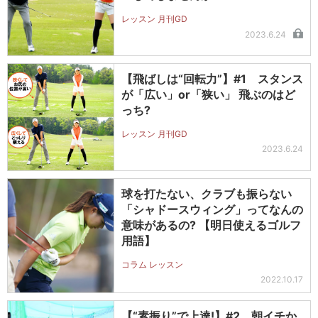
レッスン 月刊GD
2023.6.24
【飛ばしは“回転力”】#1 スタンス
が「広い」or「狭い」 飛ぶのはど
っち?
レッスン 月刊GD
2023.6.24
球を打たない、クラブも振らない
「シャドースウィング」ってなんの
意味があるの? 【明日使えるゴルフ
用語】
コラム レッスン
2022.10.17
【“素振り”で上達!】#2 朝イチか