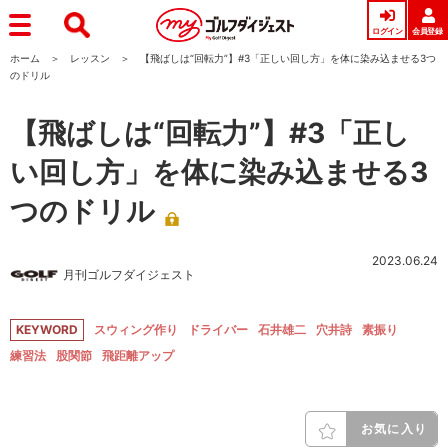
ログイン
会員登録
ホーム
レッスン
【飛ばしは“回転力”】#3「正しい回し方」を体に染み込ませる3つ
のドリル
【飛ばしは“回転力”】#3「正し
い回し方」を体に染み込ませる3
つのドリル
2023.06.24
月刊ゴルフダイジェスト
KEYWORD
スウィング作り
ドライバー
石井雄二
穴井詩
素振り
練習法
股関節
飛距離アップ
お気に入り