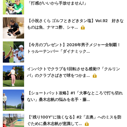
「打感がいいから手放せません!」
【小祝さくら ゴルフときどきタン塩】Vol.92 好きな
ものは魚、ナマコ酢、シャ...
【今月のプレゼント】2026年男子メジャー全制覇！
トゥルーテンパー「ダイナミック...
インパクトでクラブを1回転させる感覚!?「クルリン
パ」のクラブさばきで球をつかま...
【ショートパット攻略】#1「大事なところで打ち切れ
ない」桑木志帆の悩みを名手・藤...
【“残り100Y”に強くなる】#2「左奥」へのミスを防
ぐために桑木志帆が意識して...