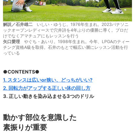
解説／石井雄二
いしい・ゆうじ。1976年生まれ。2023パナソニ
ックオープンレディースで穴井詩を4年ぶりの優勝に導く。プロだ
けでなくアマチュアにもレッスンを行う
矢口愛理
やぐち・あいり。1998年生まれ。今年、LPGAのティー
チング資格A級を取得。石井のもとで幅広い層にレッスン活動を行
っている
●CONTENTS●
1. スタンスは広いor狭い、どっちがいい?
2. 回転力がアップする正しい体の回し方
3. 正しい動きを染み込ませる3つのドリル
動かす部位を意識した
素振りが重要