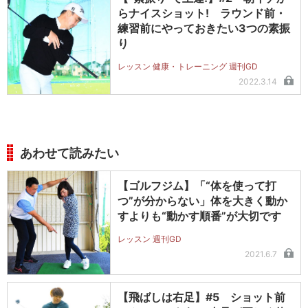
らナイスショット! ラウンド前・
練習前にやっておきたい3つの素振
り
レッスン 健康・トレーニング 週刊GD
2022.3.14
あわせて読みたい
【ゴルフジム】「“体を使って打
つ”が分からない」体を大きく動か
すよりも“動かす順番”が大切です
レッスン 週刊GD
2021.6.7
【飛ばしは右足】#5 ショット前