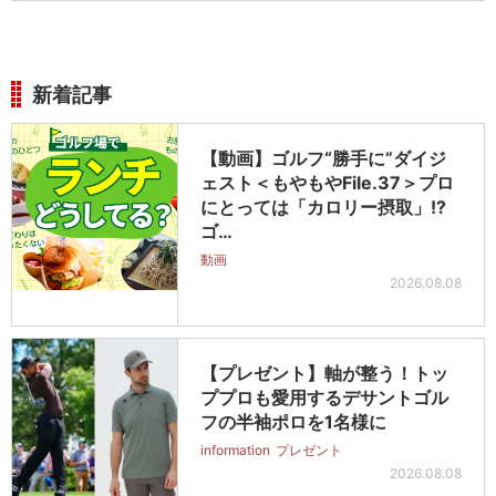
新着記事
【動画】ゴルフ“勝手に”ダイジ
ェスト＜もやもやFile.37＞プロ
にとっては「カロリー摂取」!?
ゴ…
動画
2026.08.08
【プレゼント】軸が整う！トッ
ププロも愛用するデサントゴル
フの半袖ポロを1名様に
information
プレゼント
2026.08.08