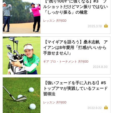
【“残り100Y”に強くなる】#3 フ
ルショットだけどマン振りではない
「しっかり振る」の極意
レッスン 月刊GD
2025.3.19
【マイギアを語ろう】桑木志帆 ア
イアンは8年愛用「打感がいいから
手放せません!」
ギア プロ・トーナメント 月刊GD
2024.8.30
【強いフェードを手に入れる!】#5
トップアマが実践しているフェード
習得法
レッスン 月刊GD
2022.9.22