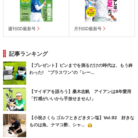
週刊GD最新号
月刊GD最新号
記事ランキング
【プレゼント】ピンまでを測るだけの時代は、もう終
わった! “プラスワン”の「レー...
【マイギアを語ろう】桑木志帆 アイアンは8年愛用
「打感がいいから手放せません!」
【小祝さくら ゴルフときどきタン塩】Vol.92 好きな
ものは魚、ナマコ酢、シャ...