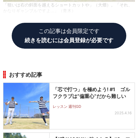
「狙いは右の斜面を越えるショートカットや」（大畑）。「それ、
かなりギャンブルですよ…」（青木）
この記事は会員限定です
続きを読むには会員登録が必要です
おすすめ記事
「芯で打つ」を極めよう! #1 ゴル
フクラブは“偏重心”だから難しい
レッスン 週刊GD
2025.4.16