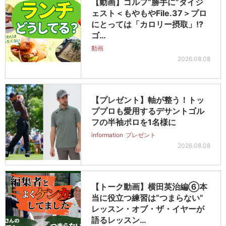
【動画】ゴルフ“勝手に”ダイジ
ェスト＜もやもやFile.37＞プロ
にとっては「カロリー摂取」!?
ゴ…
動画
2026.08.08
【プレゼント】軸が整う！トッ
ププロも愛用するデサントゴル
フの半袖ポロを1名様に
information
プレゼント
2026.08.08
【トーク動画】横田英治編⑥本
当に役立つ練習は“つまらない”
レッスン・オブ・ザ・イヤーが
語るレッスン…