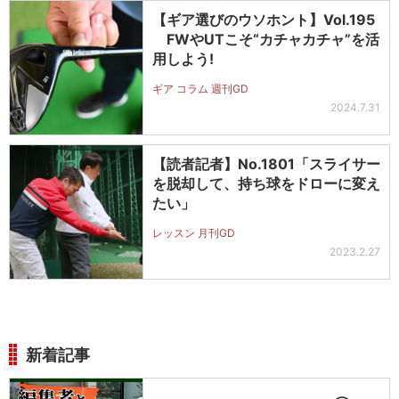
【ギア選びのウソホント】Vol.195
FWやUTこそ“カチャカチャ”を活
用しよう!
ギア コラム 週刊GD
2024.7.31
【読者記者】No.1801「スライサー
を脱却して、持ち球をドローに変え
たい」
レッスン 月刊GD
2023.2.27
新着記事