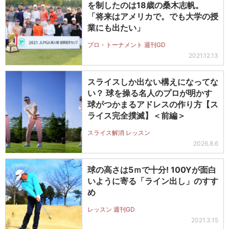
を制したのは18歳の桑木志帆。
「将来はアメリカで。でも大学の授
業にも出たい」
プロ・トーナメント 週刊GD
2021.12.13
スライスしか出ない構えになってな
い？ 球を操る名人のプロが明かす
球がつかまるアドレスの作り方【ス
ライス完全撲滅】＜前編＞
スライス解消 レッスン
2026.8.6
球の高さは5ｍで十分! 100Yが面白
いように寄る「ライン出し」のすす
め
レッスン 週刊GD
2021.3.15