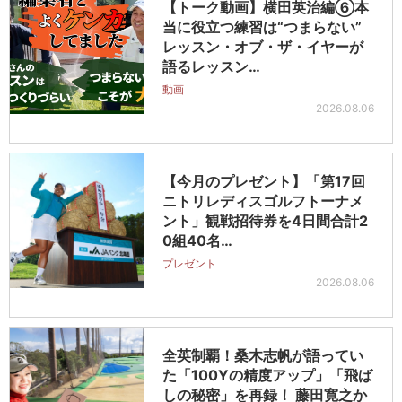
【トーク動画】横田英治編⑥本
当に役立つ練習は“つまらない”
レッスン・オブ・ザ・イヤーが
語るレッスン…
動画
2026.08.06
【今月のプレゼント】「第17回
ニトリレディスゴルフトーナメ
ント」観戦招待券を4日間合計2
0組40名…
プレゼント
2026.08.06
全英制覇！桑木志帆が語ってい
た「100Yの精度アップ」「飛ば
しの秘密」を再録！ 藤田寛之か