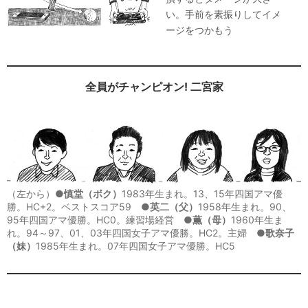
い。手前を素振りしてイメ
ージをつかもう
全員がチャンピオン! 二宮家
（左から）●
慎堂（ボク）
1983年生まれ。13、15年四国アマ優
勝。HC+2。ベストスコア59 ●
英二（父）
1958年生まれ。90、
95年四国アマ優勝。HC0。練習場経営 ●
薫（母）
1960年生ま
れ。94～97、01、03年四国女子アマ優勝。HC2。主婦 ●
歌奈子
（妹）
1985年生まれ。07年四国女子アマ優勝。HC5