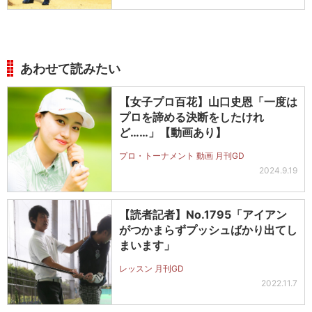
あわせて読みたい
【女子プロ百花】山口史恩「一度は
プロを諦める決断をしたけれ
ど……」【動画あり】
プロ・トーナメント 動画 月刊GD
2024.9.19
【読者記者】No.1795「アイアン
がつかまらずプッシュばかり出てし
まいます」
レッスン 月刊GD
2022.11.7