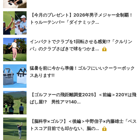
【今月のプレゼント】2026年男子メジャー全制覇！
トゥルーテンパー「ダイナミック...
インパクトでクラブを1回転させる感覚!?「クルリン
パ」のクラブさばきで球をつかま...
猛暑を前に今から準備！ゴルフにいいクーラーボック
スあります!!
【ゴルファーの飛距離調査2025】＜前編＞220Yは飛
ばし屋!? 男性アマ140...
【脳科学×ゴルフ】＜後編＞中野信子×内藤雄士「ベス
トスコア目前でも叩かない、脳の...