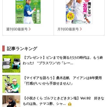
週刊GD最新号
月刊GD最新号
記事ランキング
【プレゼント】ピンまでを測るだけの時代は、もう終
わった! “プラスワン”の「レー...
【マイギアを語ろう】桑木志帆 アイアンは8年愛用
「打感がいいから手放せません!」
【小祝さくら ゴルフときどきタン塩】Vol.92 好きな
ものは魚、ナマコ酢、シャ...