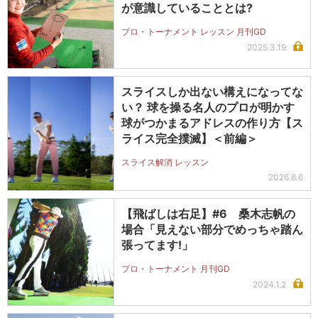
が意識していることとは?
プロ・トーナメント レッスン 月刊GD
2025.3.19
スライスしか出ない構えになってな
い？ 球を操る名人のプロが明かす
球がつかまるアドレスの作り方【ス
ライス完全撲滅】＜前編＞
スライス解消 レッスン
2026.8.6
【飛ばしは右足】#6 桑木志帆の
場合「見えない部分でめっちゃ踏ん
張ってます!」
プロ・トーナメント 月刊GD
2024.1.2