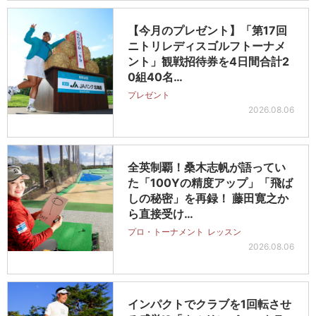
【今月のプレゼント】「第17回
ニトリレディスゴルフトーナメ
ント」観戦招待券を4日間合計2
0組40名…
プレゼント
2026.08.06
全英制覇！桑木志帆が語ってい
た「100Yの精度アップ」「飛ば
しの秘密」を再録！ 藤田寛之か
ら直接受け…
プロ・トーナメント
レッスン
2026.08.06
インパクトでクラブを1回転させ