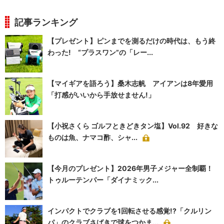
記事ランキング
【プレゼント】ピンまでを測るだけの時代は、もう終
わった! “プラスワン”の「レー...
【マイギアを語ろう】桑木志帆 アイアンは8年愛用
「打感がいいから手放せません!」
【小祝さくら ゴルフときどきタン塩】Vol.92 好きな
ものは魚、ナマコ酢、シャ...
【今月のプレゼント】2026年男子メジャー全制覇！
トゥルーテンパー「ダイナミック...
インパクトでクラブを1回転させる感覚!?「クルリン
パ」のクラブさばきで球をつかま...