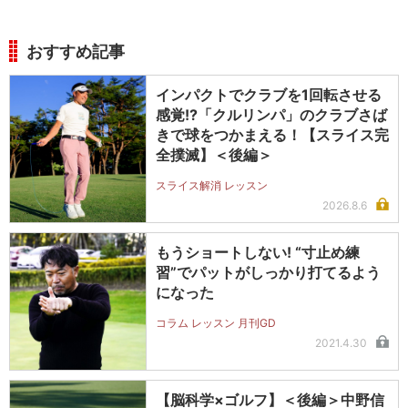
おすすめ記事
インパクトでクラブを1回転させる
感覚!?「クルリンパ」のクラブさば
きで球をつかまえる！【スライス完
全撲滅】＜後編＞
スライス解消 レッスン
2026.8.6
もうショートしない! “寸止め練
習”でパットがしっかり打てるよう
になった
コラム レッスン 月刊GD
2021.4.30
【脳科学×ゴルフ】＜後編＞中野信