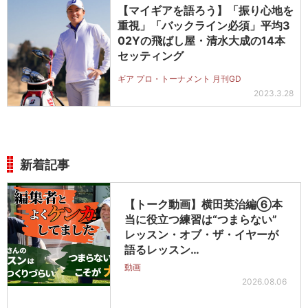
【マイギアを語ろう】「振り心地を
重視」「バックライン必須」平均3
02Yの飛ばし屋・清水大成の14本
セッティング
ギア プロ・トーナメント 月刊GD
2023.3.28
新着記事
【トーク動画】横田英治編⑥本
当に役立つ練習は“つまらない”
レッスン・オブ・ザ・イヤーが
語るレッスン…
動画
2026.08.06