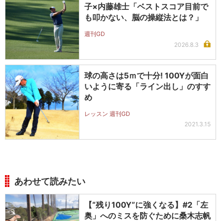
子×内藤雄士「ベストスコア目前で
も叩かない、脳の操縦法とは？」
週刊GD
2026.8.3
球の高さは5ｍで十分! 100Yが面白
いように寄る「ライン出し」のすす
め
レッスン 週刊GD
2021.3.15
あわせて読みたい
【“残り100Y”に強くなる】#2「左
奥」へのミスを防ぐために桑木志帆