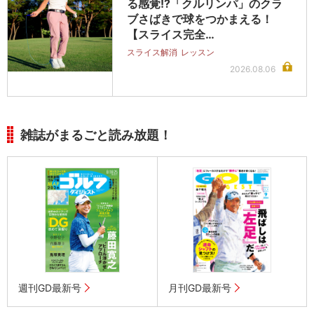
る感覚!?「クルリンパ」のクラ
ブさばきで球をつかまえる！
【スライス完全…
スライス解消
レッスン
2026.08.06
雑誌がまるごと読み放題！
週刊GD最新号
月刊GD最新号