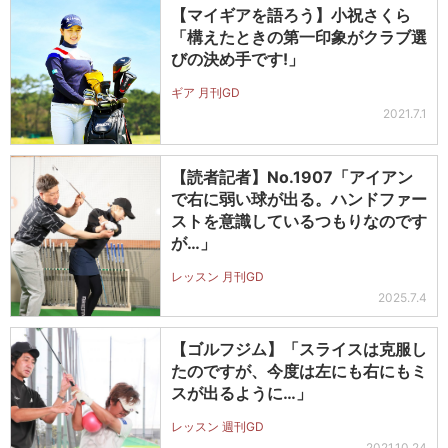
【マイギアを語ろう】小祝さくら
「構えたときの第一印象がクラブ選
びの決め手です!」
ギア 月刊GD
2021.7.1
【読者記者】No.1907「アイアン
で右に弱い球が出る。ハンドファー
ストを意識しているつもりなのです
が…」
レッスン 月刊GD
2025.7.4
【ゴルフジム】「スライスは克服し
たのですが、今度は左にも右にもミ
スが出るように…」
レッスン 週刊GD
2021.10.24