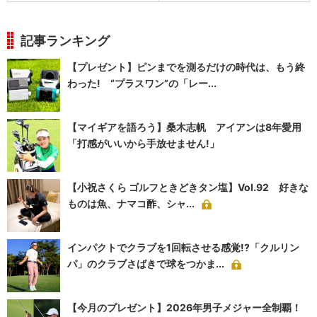
記事ランキング
【プレゼント】ピンまでを測るだけの時代は、もう終
わった! “プラスワン”の「レー...
【マイギアを語ろう】桑木志帆 アイアンは8年愛用
「打感がいいから手放せません!」
【小祝さくら ゴルフときどきタン塩】Vol.92 好きな
ものは魚、ナマコ酢、シャ...
インパクトでクラブを1回転させる感覚!?「クルリン
パ」のクラブさばきで球をつかま...
【今月のプレゼント】2026年男子メジャー全制覇！