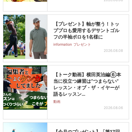
【プレゼント】軸が整う！トッ
ププロも愛用するデサントゴル
フの半袖ポロを1名様に
information
プレゼント
2026.08.08
【トーク動画】横田英治編⑥本
当に役立つ練習は“つまらない”
レッスン・オブ・ザ・イヤーが
語るレッスン…
動画
2026.08.06
【今月のプレゼント】「第17回