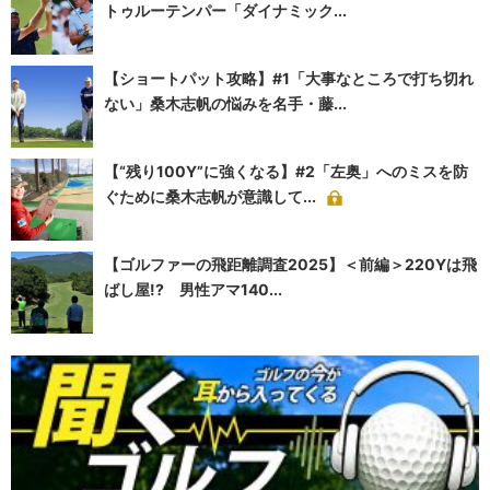
トゥルーテンパー「ダイナミック...
【ショートパット攻略】#1「大事なところで打ち切れ
ない」桑木志帆の悩みを名手・藤...
【“残り100Y”に強くなる】#2「左奥」へのミスを防
ぐために桑木志帆が意識して...
【ゴルファーの飛距離調査2025】＜前編＞220Yは飛
ばし屋!? 男性アマ140...