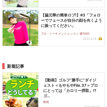
【脇元華の簡単ロブ!】#3「フォロ
ーでフェースが自分の顔を向くよう
に振ってください」
プロ・トーナメント レッスン 週刊GD
2023.4.19
新着記事
【動画】ゴルフ“勝手に”ダイジ
ェスト＜もやもやFile.37＞プロ
にとっては「カロリー摂取」!?
ゴ…
動画
2026.08.08