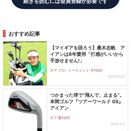
続きを読むには会員登録が必要です
おすすめ記事
【マイギアを語ろう】桑木志帆 ア
イアンは8年愛用「打感がいいから
手放せません!」
ギア プロ・トーナメント 月刊GD
2024.8.30
つかまった球で“飛んで、止まる”。
本間ゴルフ『ツアーワールド GS』
アイアン
ギア 週刊GD
2021.4.2