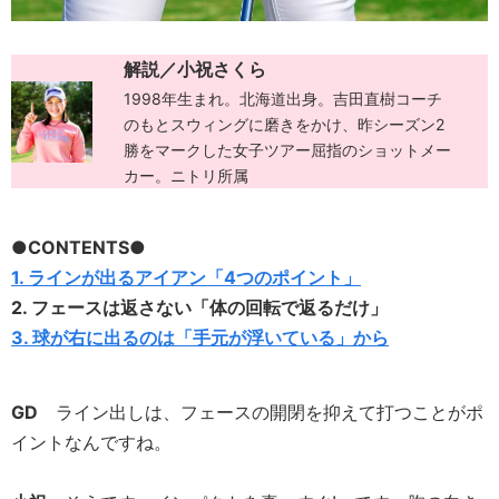
解説／小祝さくら
1998年生まれ。北海道出身。吉田直樹コーチ
のもとスウィングに磨きをかけ、昨シーズン2
勝をマークした女子ツアー屈指のショットメー
カー。ニトリ所属
●CONTENTS●
1. ラインが出るアイアン「4つのポイント」
2. フェースは返さない「体の回転で返るだけ」
3. 球が右に出るのは「手元が浮いている」から
GD
ライン出しは、フェースの開閉を抑えて打つことがポ
イントなんですね。