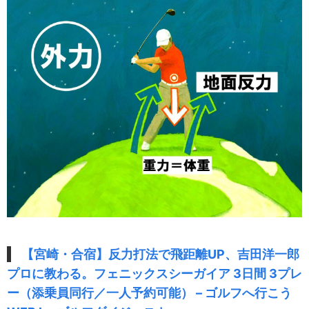
【宮崎・合宿】反力打法で飛距離UP、吉田洋一郎
プロに教わる。フェニックスシーガイア 3日間 3プレ
ー（添乗員同行／一人予約可能） – ゴルフへ行こう