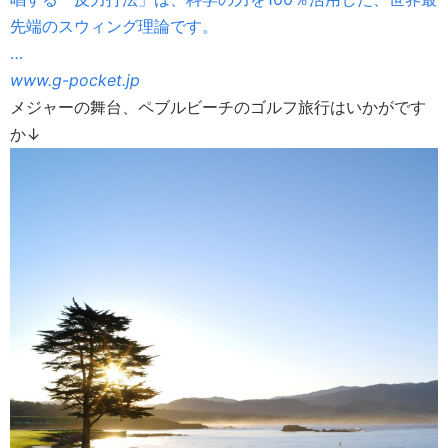
先端のスウィング理論です。
…
www.g-pocket.jp
メジャーの舞台、ペブルビーチのゴルフ旅行はいかがです
か↓