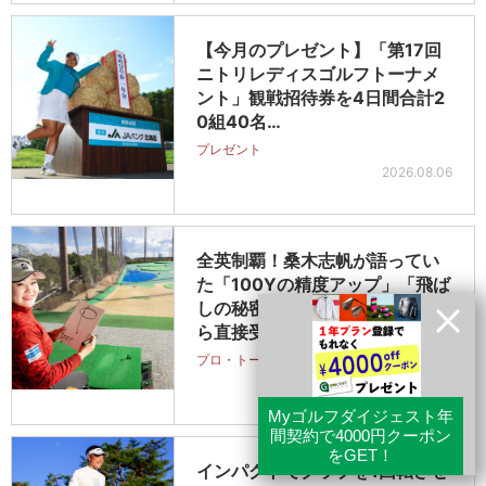
【今月のプレゼント】「第17回
ニトリレディスゴルフトーナメ
ント」観戦招待券を4日間合計2
0組40名…
プレゼント
2026.08.06
全英制覇！桑木志帆が語ってい
た「100Yの精度アップ」「飛ば
しの秘密」を再録！ 藤田寛之か
ら直接受け…
プロ・トーナメント
レッスン
2026.08.06
インパクトでクラブを1回転させ