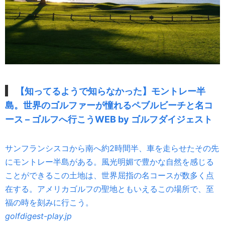
【知ってるようで知らなかった】モントレー半
島。世界のゴルファーが憧れるペブルビーチと名コ
ース – ゴルフへ行こうWEB by ゴルフダイジェスト
サンフランシスコから南へ約2時間半、車を走らせたその先
にモントレー半島がある。風光明媚で豊かな自然を感じる
ことができるこの土地は、世界屈指の名コースが数多く点
在する。アメリカゴルフの聖地ともいえるこの場所で、至
福の時を刻みに行こう。
golfdigest-play.jp