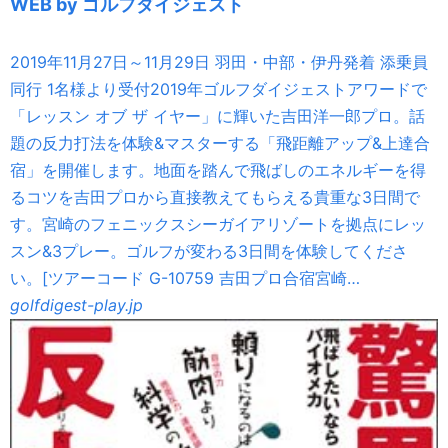
WEB by ゴルフダイジェスト
2019年11月27日～11月29日 羽田・中部・伊丹発着 添乗員
同行 1名様より受付2019年ゴルフダイジェストアワードで
「レッスン オブ ザ イヤー」に輝いた吉田洋一郎プロ。話
題の反力打法を体験&マスターする「飛距離アップ&上達合
宿」を開催します。地面を踏んで飛ばしのエネルギーを得
るコツを吉田プロから直接教えてもらえる貴重な3日間で
す。宮崎のフェニックスシーガイアリゾートを拠点にレッ
スン&3プレー。ゴルフが変わる3日間を体験してくださ
い。[ツアーコード G-10759 吉田プロ合宿宮崎…
golfdigest-play.jp