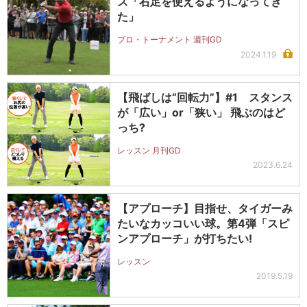
ズ「右足を使えるようになってき
た」
プロ・トーナメント 週刊GD
2024.1.19
【飛ばしは“回転力”】#1 スタンス
が「広い」or「狭い」 飛ぶのはど
っち?
レッスン 月刊GD
2023.6.24
【アプローチ】目指せ、タイガーみ
たいなカッコいい球。第4弾「スピ
ンアプローチ」が打ちたい!
レッスン
2019.5.19