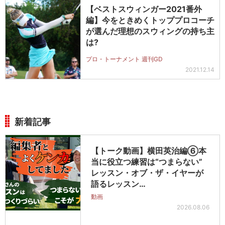
【ベストスウィンガー2021番外
編】今をときめくトッププロコーチ
が選んだ理想のスウィングの持ち主
は?
プロ・トーナメント 週刊GD
2021.12.14
新着記事
【トーク動画】横田英治編⑥本
当に役立つ練習は“つまらない”
レッスン・オブ・ザ・イヤーが
語るレッスン…
動画
2026.08.06