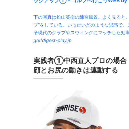
ックアップ① – ゴルフへ行こうWEB b
下の写真は松山英樹の練習風景。よく見ると、
プ”をしている。いったいどのような思惑で、
そ現代のクラブやスウィングにマッチした効率
golfdigest-play.jp
実践者①中西直人プロの場合
顔とお尻の動きは連動する