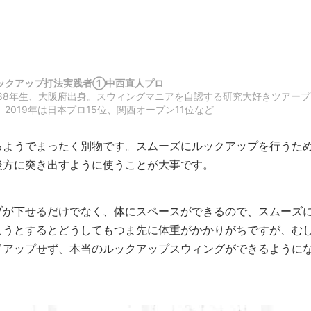
ックアップ打法実践者①中西直人プロ
988年生、大阪府出身。スウィングマニアを自認する研究大好きツアープ
。2019年は日本プロ15位、関西オープン11位など
ようでまったく別物です。スムーズにルックアップを行うた
後方に突き出すように使うことが大事です。
が下せるだけでなく、体にスペースができるので、スムーズ
こうとするとどうしてもつま先に体重がかかりがちですが、む
ドアップせず、本当のルックアップスウィングができるように