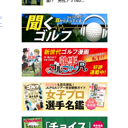
屋!? 男性アマ140...
ッ
こ