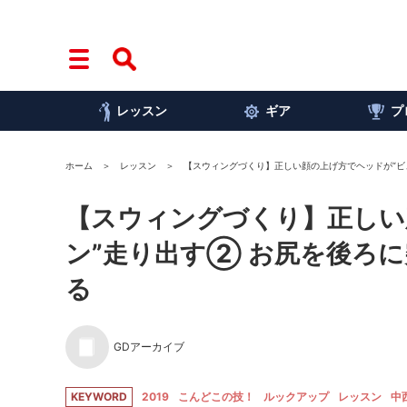
レッスン
ギア
プ
ホーム
レッスン
【スウィングづくり】正しい顔の上げ方でヘッドが“ビ
【スウィングづくり】正しい
ン”走り出す② お尻を後ろ
る
GDアーカイブ
KEYWORD
2019
こんどこの技！
ルックアップ
レッスン
中