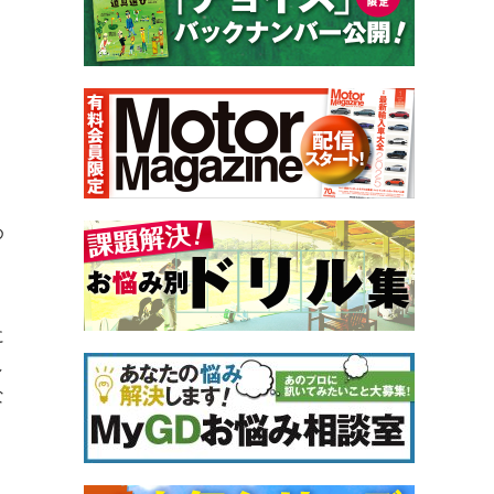
め
に
し
な