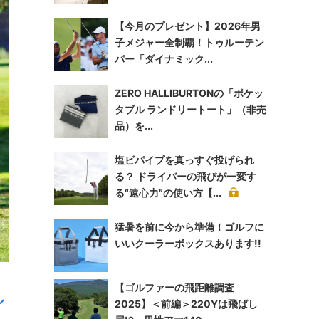
【今月のプレゼント】2026年男
子メジャー全制覇！トゥルーテン
パー「ダイナミック...
ZERO HALLIBURTONの「ポケッ
タブル ランドリートート」（非売
品）を...
塩ビパイプを真っすぐ投げられ
る？ ドライバーの飛びが一変す
る“遠心力”の使い方【...
猛暑を前に今から準備！ゴルフに
いいクーラーボックスあります!!
【ゴルファーの飛距離調査
ル
2025】＜前編＞220Yは飛ばし