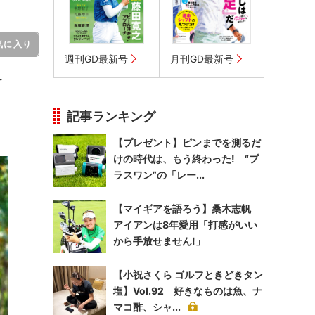
気に入り
週刊GD最新号
月刊GD最新号
そ
記事ランキング
【プレゼント】ピンまでを測るだ
けの時代は、もう終わった! “プ
ラスワン”の「レー...
【マイギアを語ろう】桑木志帆
アイアンは8年愛用「打感がいい
から手放せません!」
【小祝さくら ゴルフときどきタン
塩】Vol.92 好きなものは魚、ナ
マコ酢、シャ...