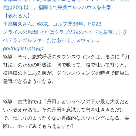
究は20年以上。福岡市で桜美ゴルフハウスを主宰
【教わる人】
平瀬勝久さん。68歳。ゴルフ歴38年。HC23
スライスの原因! それはクラブ先端のヘッドを意識しすぎ
ベテランゴルファーだけあって、スウィン…
golfdigest-play.jp
篠塚
そう、腹式呼吸のダウンスウィングは、まさに「刀
打法」のための呼吸法。胸で吸って、腹で吐いて打つと、
横隔膜の下にある腹が、ダウンスウィングの時点で簡単に
意識できるようになる。
篠塚
古武術では「丹田」というヘソの下が最も大切だと
いう教えがある。その丹田を意識して息を吐ききるだけ
で、ねじりのまったくない直線的なスウィングになる。実
際に、やってみてもらえますか?