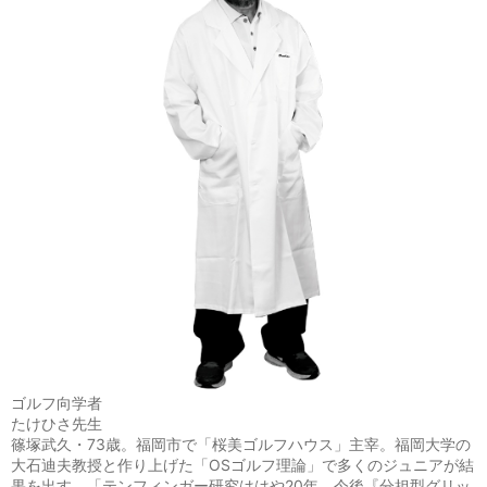
ゴルフ向学者
たけひさ先生
篠塚武久・73歳。福岡市で「桜美ゴルフハウス」主宰。福岡大学の
大石迪夫教授と作り上げた「OSゴルフ理論」で多くのジュニアが結
果を出す。「テンフィンガー研究ははや20年。今後『分担型グリッ