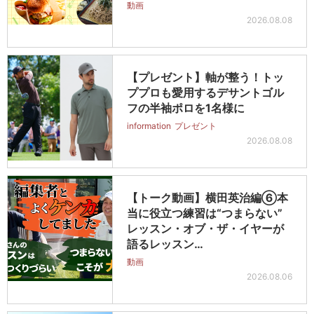
動画
2026.08.08
【プレゼント】軸が整う！トッ
ププロも愛用するデサントゴル
フの半袖ポロを1名様に
information
プレゼント
2026.08.08
【トーク動画】横田英治編⑥本
当に役立つ練習は“つまらない”
レッスン・オブ・ザ・イヤーが
語るレッスン…
動画
2026.08.06