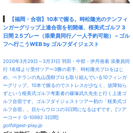
【福岡・合宿】10本で握る。時松隆光のテンフィ
ンガーグリップ上達合宿を初開催、桜美式ゴルフ 3
日間 2.5プレー（添乗員同行／一人予約可能） – ゴル
フへ行こうWEB by ゴルフダイジェスト
2020年3月29日～3月31日 羽田・中部・伊丹発着 添乗員同
行 1名様より受付ツアー3勝の若手、時松隆光プロをはじ
め、ベテランの丸山茂樹プロも取り組んでいる10フィンガ
ーグリップ。10本で握るのでストレスが少なく、故障知ら
ずという桜美式ゴルフ考案者の篠塚武久先生と行く上達ゴ
ルフ合宿です。ゴルフダイジェストツアー初の「桜美式ゴ
ルフ合宿」。目からウロコの3日間になるはずです。[ツア
ーコード G-10982 3日間]
golfdigest-play.jp