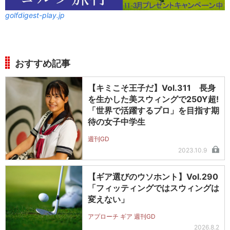
golfdigest-play.jp
おすすめ記事
【キミこそ王子だ】Vol.311 長身
を生かした美スウィングで250Y超!
「世界で活躍するプロ」を目指す期
待の女子中学生
週刊GD
2023.10.9
【ギア選びのウソホント】Vol.290
「フィッティングではスウィングは
変えない」
アプローチ ギア 週刊GD
2026.8.2