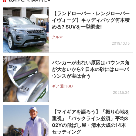
【ランドローバー・レンジローバー
イヴォーグ】キャディバッグ何本積
める? SUVを一挙調査!
クルマ
2019.10.15
バンカーが出ない原因はバウンス角
が大きいから? 日本の砂にはローバ
ウンスが実は合う
ギア 週刊GD
2021.5.24
【マイギアを語ろう】「振り心地を
重視」「バックライン必須」平均3
02Yの飛ばし屋・清水大成の14本
セッティング