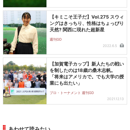
【キミこそ王子だ】Vol.275 スウィ
ングはきっちり、性格はちょっぴり
天然? 関西に現れた超新星
週刊GD
2022.6.5
【加賀電子カップ】新人たちの戦い
を制したのは18歳の桑木志帆。
「将来はアメリカで。でも大学の授
業にも出たい」
プロ・トーナメント 週刊GD
2021.12.13
あわせて読みたい