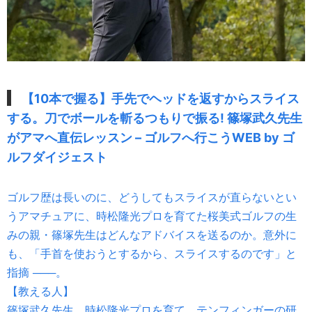
【10本で握る】手先でヘッドを返すからスライス
する。刀でボールを斬るつもりで振る! 篠塚武久先生
がアマへ直伝レッスン – ゴルフへ行こうWEB by ゴ
ルフダイジェスト
ゴルフ歴は長いのに、どうしてもスライスが直らないとい
うアマチュアに、時松隆光プロを育てた桜美式ゴルフの生
みの親・篠塚先生はどんなアドバイスを送るのか。意外に
も、「手首を使おうとするから、スライスするのです」と
指摘 ───。
【教える人】
篠塚武久先生。時松隆光プロを育て、テンフィンガーの研