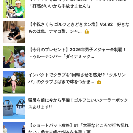
「打感がいいから手放せません!」
【小祝さくら ゴルフときどきタン塩】Vol.92 好きな
ものは魚、ナマコ酢、シャ...
【今月のプレゼント】2026年男子メジャー全制覇！
トゥルーテンパー「ダイナミック...
インパクトでクラブを1回転させる感覚!?「クルリン
パ」のクラブさばきで球をつかま...
猛暑を前に今から準備！ゴルフにいいクーラーボック
スあります!!
【ショートパット攻略】#1「大事なところで打ち切れ
ない」桑木志帆の悩みを名手・藤...