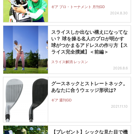
ギア プロ・トーナメント 月刊GD
2024.8.30
スライスしか出ない構えになってな
い？ 球を操る名人のプロが明かす
球がつかまるアドレスの作り方【ス
ライス完全撲滅】＜前編＞
スライス解消 レッスン
2026.8.6
グースネックとストレートネック。
あなたに合うウェッジ形状は?
ギア 週刊GD
2021.11.10
【プレゼント】シックな見た目で機