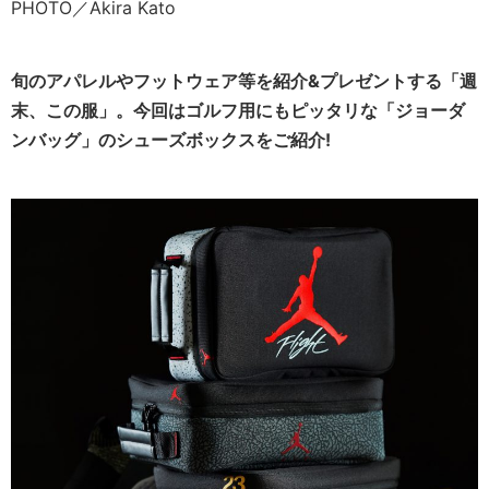
PHOTO／Akira Kato
旬のアパレルやフットウェア等を紹介&プレゼントする「週
末、この服」。今回はゴルフ用にもピッタリな「
ジョーダ
ンバッグ
」のシ
ューズボック
スをご紹介!