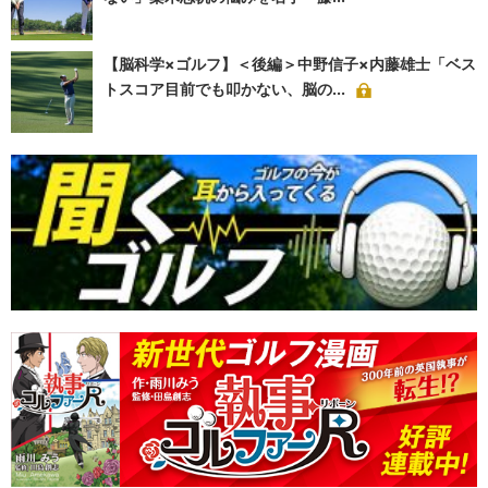
【脳科学×ゴルフ】＜後編＞中野信子×内藤雄士「ベス
トスコア目前でも叩かない、脳の...