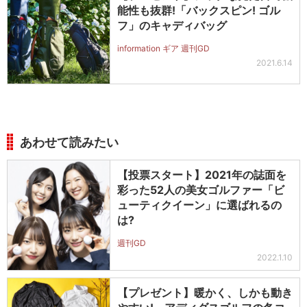
能性も抜群!「バックスピン! ゴル
フ」のキャディバッグ
information ギア 週刊GD
2021.6.14
あわせて読みたい
【投票スタート】2021年の誌面を
彩った52人の美女ゴルファー「ビ
ューティクイーン」に選ばれるの
は?
週刊GD
2022.1.10
【プレゼント】暖かく、しかも動き