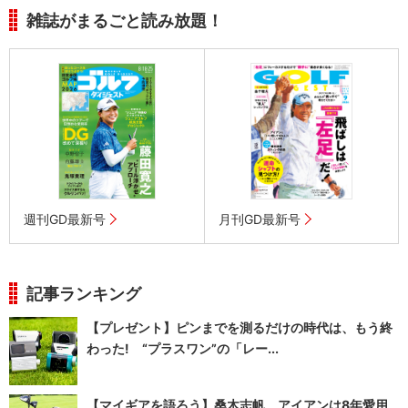
雑誌がまるごと読み放題！
週刊GD最新号
月刊GD最新号
記事ランキング
【プレゼント】ピンまでを測るだけの時代は、もう終
わった! “プラスワン”の「レー...
【マイギアを語ろう】桑木志帆 アイアンは8年愛用