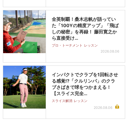
全英制覇！桑木志帆が語ってい
た「100Yの精度アップ」「飛ば
しの秘密」を再録！ 藤田寛之か
ら直接受け…
プロ・トーナメント
レッスン
2026.08.06
インパクトでクラブを1回転させ
る感覚!?「クルリンパ」のクラ
ブさばきで球をつかまえる！
【スライス完全…
スライス解消
レッスン
2026.08.06