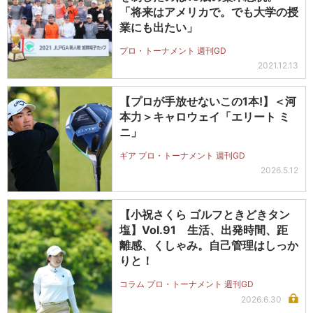
「将来はアメリカで。でも大学の授
業にも出たい」
プロ・トーナメント 週刊GD
2021.12.13
【プロが手放せないこの1本!】＜河
本力＞キャロウェイ「エリート ミ
ニ」
ギア プロ・トーナメント 週刊GD
2026.5.12
【小祝さくら ゴルフときどきタン
塩】Vol.91 生活、出発時間、距
離感、くしゃみ。自己管理はしっか
りと！
コラム プロ・トーナメント 週刊GD
2026.6.30