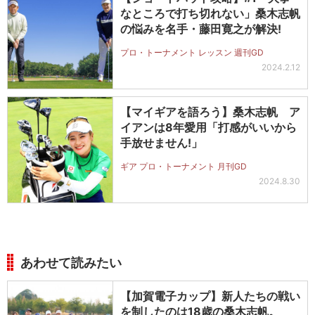
なところで打ち切れない」桑木志帆
の悩みを名手・藤田寛之が解決!
プロ・トーナメント レッスン 週刊GD
2024.2.12
【マイギアを語ろう】桑木志帆 ア
イアンは8年愛用「打感がいいから
手放せません!」
ギア プロ・トーナメント 月刊GD
2024.8.30
あわせて読みたい
【加賀電子カップ】新人たちの戦い
を制したのは18歳の桑木志帆。