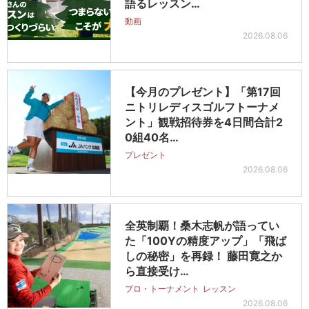
語るレッスン…
動画
2026.08.06
【今月のプレゼント】「第17回
ニトリレディスゴルフトーナメ
ント」観戦招待券を4日間合計2
0組40名…
プレゼント
2026.08.06
全英制覇！桑木志帆が語ってい
た「100Yの精度アップ」「飛ば
しの秘密」を再録！ 藤田寛之か
ら直接受け…
プロ・トーナメント
レッスン
2026.08.06