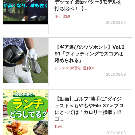
デッセイ 最新パター3モデルを
打ち比べ！【…
ギア
動画
2026.08.09
【ギア選びのウソホント】Vol.2
91「フィッティングでスコアは
縮められる」
レッスン
練習法
週刊GD
2026.08.09
【動画】ゴルフ“勝手に”ダイジ
ェスト＜もやもやFile.37＞プロ
にとっては「カロリー摂取」!?
ゴ…
動画
2026.08.08