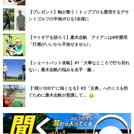
【プレゼント】軸が整う！トッププロも愛用するデサ
ントゴルフの半袖ポロを1名様に
【マイギアを語ろう】桑木志帆 アイアンは8年愛用
「打感がいいから手放せません!」
【ショートパット攻略】#1「大事なところで打ち切れ
ない」桑木志帆の悩みを名手・藤...
【“残り100Y”に強くなる】#2「左奥」へのミスを防
ぐために桑木志帆が意識して...