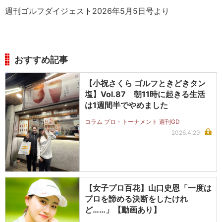
週刊ゴルフダイジェスト2026年5月5日号より
おすすめ記事
【小祝さくら ゴルフときどきタン
塩】Vol.87 朝11時に起きる生活
は1週間半でやめました
コラム プロ・トーナメント 週刊GD
2026.4.29
【女子プロ百花】山口史恩「一度は
プロを諦める決断をしたけれ
ど……」【動画あり】