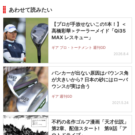
あわせて読みたい
【プロが手放せないこの1本！】＜
髙橋彩華＞テーラーメイド「Qi35
MAX レスキュー」
ギア プロ・トーナメント 週刊GD
2026.8.4
バンカーが出ない原因はバウンス角
が大きいから? 日本の砂にはローバ
ウンスが実は合う
ギア 週刊GD
2021.5.24
不朽の名作ゴルフ漫画「天才伝説」
第2章、配信スタート! 第9話「ア
ウトドライブ」