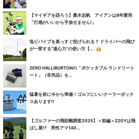
【マイギアを語ろう】桑木志帆 アイアンは8年愛用
「打感がいいから手放せません!」
塩ビパイプを真っすぐ投げられる？ ドライバーの飛び
が一変する“遠心力”の使い方【...
ZERO HALLIBURTONの「ポケッタブル ランドリート
ート」（非売品）を...
猛暑を前に今から準備！ゴルフにいいクーラーボック
スあります!!
【ゴルファーの飛距離調査2025】＜前編＞220Yは飛
ばし屋!? 男性アマ140...