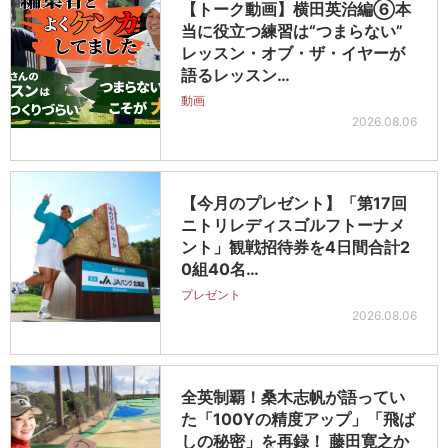
【トーク動画】横田英治編⑥本
当に役立つ練習は“つまらない”
レッスン・オブ・ザ・イヤーが
語るレッスン…
動画
2026.08.06
【今月のプレゼント】「第17回
ニトリレディスゴルフトーナメ
ント」観戦招待券を4日間合計2
0組40名…
プレゼント
2026.08.06
全英制覇！桑木志帆が語ってい
た「100Yの精度アップ」「飛ば
しの秘密」を再録！ 藤田寛之か