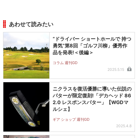
あわせて読みたい
“ドライバー ショートホールで 持つ
勇気”第8回「ゴルフ川柳」優秀作
品を発表!＜後編＞
コラム 週刊GD
2025.5.15
ニクラスを復活優勝に導いた伝説の
パターが限定復刻!「デカヘッド 86
2.0 レスポンスパター」【WGDマ
ルシェ】
ギア ショップ 週刊GD
2025.4.8