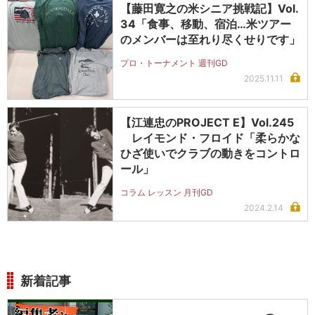
【藤田寛之の米シニア挑戦記】Vol.
34「食事、移動、宿泊…米ツアー
のメンバーは至れり尽くせりです」
プロ・トーナメント 週刊GD
2025.11.11
【江連忠のPROJECT E】Vol.245
レイモンド・フロイド「柔らかな
ひざ使いでクラブの動きをコントロ
ール」
コラム レッスン 月刊GD
2024.2.14
新着記事