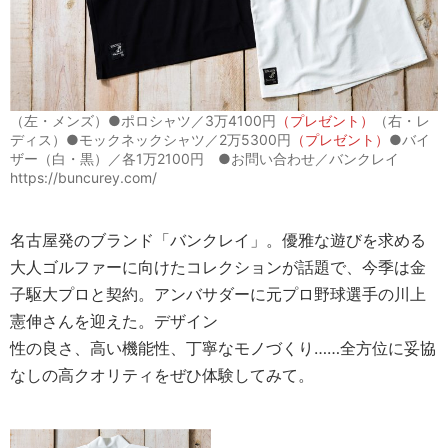
（左・メンズ）●ポロシャツ／3万4100円
（プレゼント）
（右・レ
ディス）●モックネックシャツ／2万5300円
（プレゼント）
●バイ
ザー（白・黒）／各1万2100円 ●お問い合わせ／バンクレイ
https://buncurey.com/
名古屋発のブランド「バンクレイ」。優雅な遊びを求める
大人ゴルファーに向けたコレクションが話題で、今季は金
子駆大プロと契約。アンバサダーに元プロ野球選手の川上
憲伸さんを迎えた。デザイン
性の良さ、高い機能性、丁寧なモノづくり……全方位に妥協
なしの高クオリティをぜひ体験してみて。