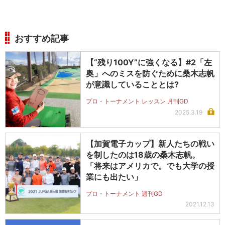
おすすめ記事
【“残り100Y”に強くなる】#2「左
奥」へのミスを防ぐために桑木志帆
が意識していることとは?
プロ・トーナメント レッスン 月刊GD
2025.3.19
【加賀電子カップ】新人たちの戦い
を制したのは18歳の桑木志帆。
「将来はアメリカで。でも大学の授
業にも出たい」
プロ・トーナメント 週刊GD
2021.12.13