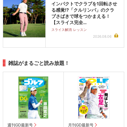
インパクトでクラブを1回転させ
る感覚!?「クルリンパ」のクラ
ブさばきで球をつかまえる！
【スライス完全…
スライス解消
レッスン
2026.08.06
雑誌がまるごと読み放題！
週刊GD最新号
月刊GD最新号