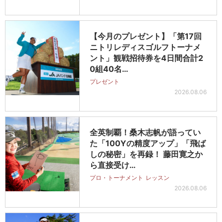
【今月のプレゼント】「第17回
ニトリレディスゴルフトーナメ
ント」観戦招待券を4日間合計2
0組40名…
プレゼント
2026.08.06
全英制覇！桑木志帆が語ってい
た「100Yの精度アップ」「飛ば
しの秘密」を再録！ 藤田寛之か
ら直接受け…
プロ・トーナメント
レッスン
2026.08.06