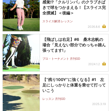
感覚!?「クルリンパ」のクラブさば
きで球をつかまえる！【スライス完
全撲滅】＜後編＞
スライス解消 レッスン
2026.8.6
【飛ばしは右足】#6 桑木志帆の
場合「見えない部分でめっちゃ踏ん
張ってます!」
プロ・トーナメント 月刊GD
2024.1.2
【“残り100Y”に強くなる】#1 左
足にしっかりと体重を乗せて打って
いこう
レッスン 月刊GD
2025.3.19