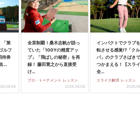
】「第
全英制覇！桑木志帆が語っ
インパクトでクラブを
スゴルフ
ていた「100Yの精度アッ
転させる感覚!?「ク
招待券
プ」「飛ばしの秘密」を再
パ」のクラブさばき
名…
録！ 藤田寛之から直接受
つかまえる！【スラ
け…
全…
プロ・トーナメント
レッスン
スライス解消
レッスン
26.08.06
2026.08.06
2026.0