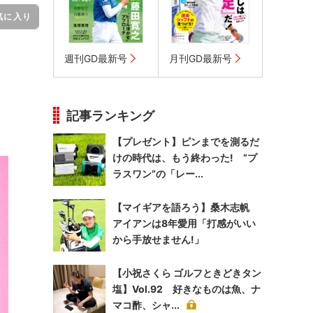
気に入り
週刊GD最新号
月刊GD最新号
記事ランキング
【プレゼント】ピンまでを測るだ
けの時代は、もう終わった! “プ
ラスワン”の「レー...
【マイギアを語ろう】桑木志帆
アイアンは8年愛用「打感がいい
から手放せません!」
【小祝さくら ゴルフときどきタン
塩】Vol.92 好きなものは魚、ナ
マコ酢、シャ...