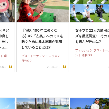
ときど
【“残り100Y”に強くな
女子プロ22人の愛用
 仲良し
る】#2「左奥」へのミスを
ズを徹底調査! その
、推し
防ぐために桑木志帆が意識
を選んだ理由は?
シュで
していることとは?
ファッション プロ・トー
ント 週刊GD
ト 週
プロ・トーナメント レッスン
月刊GD
6.6.2
2025.3.19