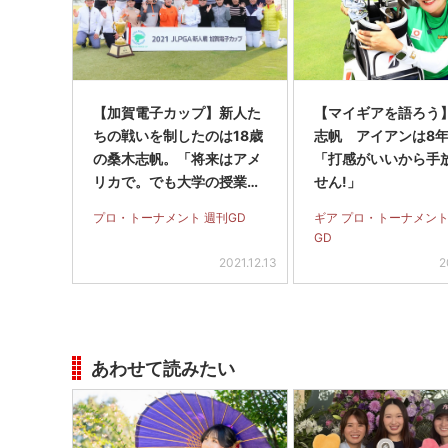
【加賀電子カップ】新人た
【マイギアを語ろう
ちの戦いを制したのは18歳
志帆 アイアンは8
の桑木志帆。「将来はアメ
「打感がいいから手
リカで。でも大学の授業に
せん!」
も出たい」
プロ・トーナメント 週刊GD
ギア プロ・トーナメント
GD
2021.12.13
2
あわせて読みたい