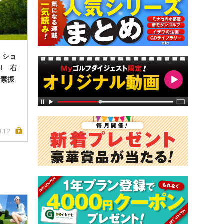
 ショ
! 右
単素振
.1.2