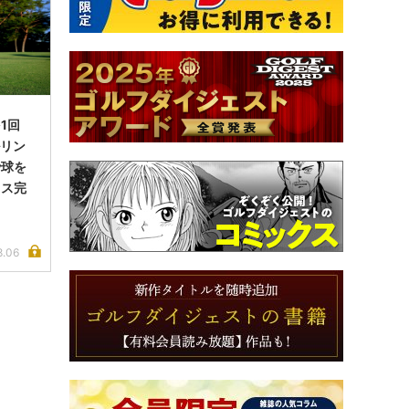
1回
ルリン
で球を
イス完
8.06