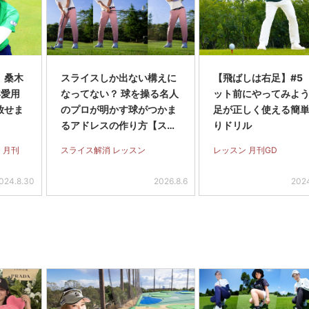
】桑木
スライスしか出ない構えに
【飛ばしは右足】#5
年愛用
なってない？ 球を操る名人
ット前にやってみよう
放せま
のプロが明かす球がつかま
足が正しく使える簡
るアドレスの作り方【スラ
りドリル
イス完全撲滅】＜前編＞
 月刊
スライス解消 レッスン
レッスン 月刊GD
024.8.30
2026.8.6
2024