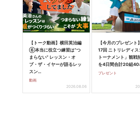
【トーク動画】横田英治編
【今月のプレゼント
⑥本当に役立つ練習は“つ
17回 ニトリレディ
まらない” レッスン・オ
トーナメント」観戦
ブ・ザ・イヤーが語るレッ
を4日間合計20組40
スン…
プレゼント
動画
2026.08.06
20