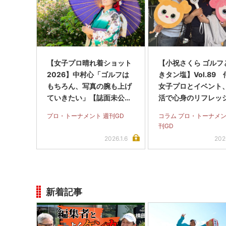
【女子プロ晴れ着ショット
【小祝さくら ゴルフ
2026】中村心「ゴルフは
きタン塩】Vol.89
もちろん、写真の腕も上げ
女子プロとイベント
ていきたい」【誌面未公開
活で心身のリフレッ
カットあり】
す！
プロ・トーナメント 週刊GD
コラム プロ・トーナメン
刊GD
2026.1.6
202
新着記事