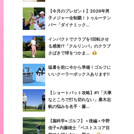
【今月のプレゼント】2026年男
子メジャー全制覇！トゥルーテン
パー「ダイナミック...
インパクトでクラブを1回転させ
る感覚!?「クルリンパ」のクラブ
さばきで球をつかま...
猛暑を前に今から準備！ゴルフに
いいクーラーボックスあります!!
【ショートパット攻略】#1「大事
なところで打ち切れない」桑木志
帆の悩みを名手・藤...
【脳科学×ゴルフ】＜後編＞中野
信子×内藤雄士「ベストスコア目