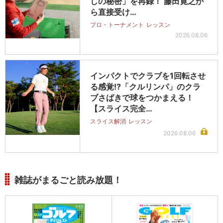
しの秘密」を再録！ 藤田寛之か
ら直接受け…
プロ・トーナメント
レッスン
2026.08.06
インパクトでクラブを1回転させ
る感覚!?「クルリンパ」のクラ
ブさばきで球をつかまえる！
【スライス完全…
スライス解消
レッスン
2026.08.06
雑誌がまるごと読み放題！