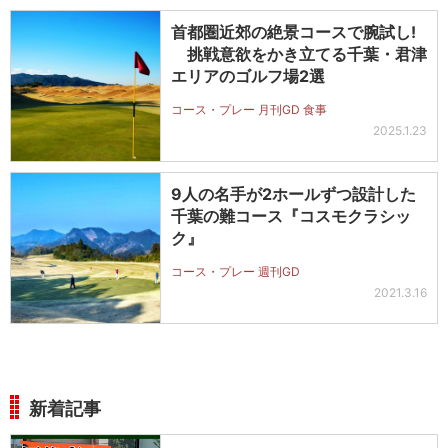
首都圏近郊の絶景コースで腕試し!
挑戦意欲をかき立てる千葉・君津
エリアのゴルフ場2選
コース・プレー 月刊GD 食事
2025.1.23
9人の名手が2ホールずつ設計した
千葉の難コース『コスモクラシッ
ク』
コース・プレー 週刊GD
2021.3.16
新着記事