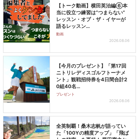
【トーク動画】横田英治編⑥本
当に役立つ練習は“つまらない”
レッスン・オブ・ザ・イヤーが
語るレッスン…
動画
2026.08.06
【今月のプレゼント】「第17回
ニトリレディスゴルフトーナメ
ント」観戦招待券を4日間合計2
0組40名…
プレゼント
2026.08.06
全英制覇！桑木志帆が語ってい
た「100Yの精度アップ」「飛ば