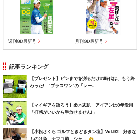
週刊GD最新号
月刊GD最新号
記事ランキング
【プレゼント】ピンまでを測るだけの時代は、もう終
わった! “プラスワン”の「レー...
【マイギアを語ろう】桑木志帆 アイアンは8年愛用
「打感がいいから手放せません!」
【小祝さくら ゴルフときどきタン塩】Vol.92 好きな
ものは魚、ナマコ酢、シャ...