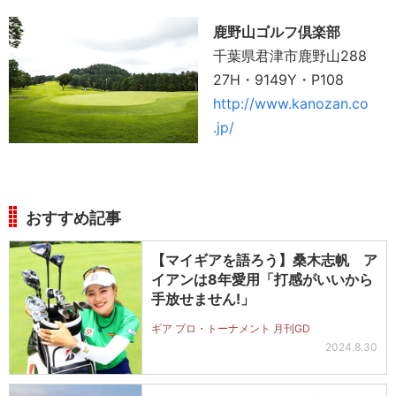
鹿野山ゴルフ倶楽部
千葉県君津市鹿野山288
27H・9149Y・P108
http://www.kanozan.co
.jp/
おすすめ記事
【マイギアを語ろう】桑木志帆 ア
イアンは8年愛用「打感がいいから
手放せません!」
ギア プロ・トーナメント 月刊GD
2024.8.30