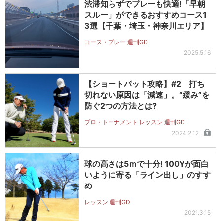
渋滞知らずでプレーも快適!「早朝
スルー」ができるおすすめコース1
3選【千葉・埼玉・神奈川エリア】
コース・プレー 週刊GD
2025.5.16
【ショートパット攻略】#2 打ち
切れない原因は「減速」。“緩み”を
防ぐ2つの方法とは?
プロ・トーナメント レッスン 週刊GD
2024.2.12
球の高さは5ｍで十分! 100Yが面白
いように寄る「ライン出し」のすす
め
レッスン 週刊GD
2021.3.15