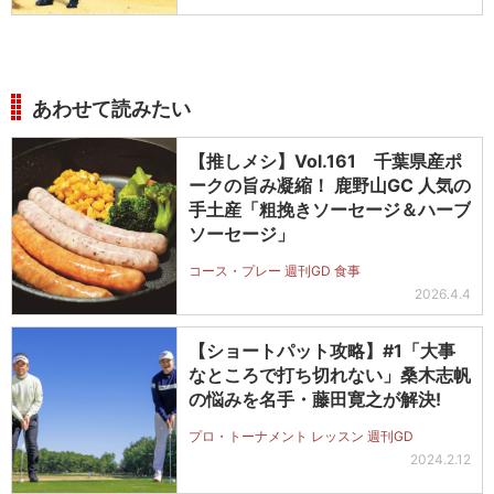
あわせて読みたい
【推しメシ】Vol.161 千葉県産ポ
ークの旨み凝縮！ 鹿野山GC 人気の
手土産「粗挽きソーセージ＆ハーブ
ソーセージ」
コース・プレー 週刊GD 食事
2026.4.4
【ショートパット攻略】#1「大事
なところで打ち切れない」桑木志帆
の悩みを名手・藤田寛之が解決!
プロ・トーナメント レッスン 週刊GD
2024.2.12