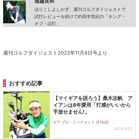
堀越良和
ほりこしよしかず。週刊ゴルフダイジェストで
試打レビューを続けて約四半世紀の「キング・
オブ・試打」
週刊ゴルフダイジェスト2022年11月8日号より
おすすめ記事
【マイギアを語ろう】桑木志帆 ア
イアンは8年愛用「打感がいいから
手放せません!」
ギア プロ・トーナメント 月刊GD
2024.8.30