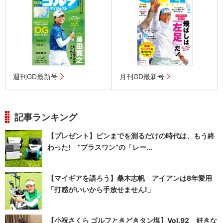
週刊GD最新号
月刊GD最新号
記事ランキング
【プレゼント】ピンまでを測るだけの時代は、もう終
わった! “プラスワン”の「レー...
【マイギアを語ろう】桑木志帆 アイアンは8年愛用
「打感がいいから手放せません!」
【小祝さくら ゴルフときどきタン塩】Vol.92 好きな