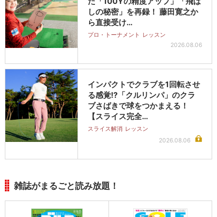
た「100Yの精度アップ」「飛ば
しの秘密」を再録！ 藤田寛之か
ら直接受け…
プロ・トーナメント
レッスン
2026.08.06
インパクトでクラブを1回転させ
る感覚!?「クルリンパ」のクラ
ブさばきで球をつかまえる！
【スライス完全…
スライス解消
レッスン
2026.08.06
雑誌がまるごと読み放題！