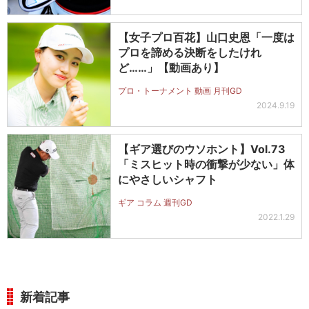
【女子プロ百花】山口史恩「一度は
プロを諦める決断をしたけれ
ど……」【動画あり】
プロ・トーナメント 動画 月刊GD
2024.9.19
【ギア選びのウソホント】Vol.73
「ミスヒット時の衝撃が少ない」体
にやさしいシャフト
ギア コラム 週刊GD
2022.1.29
新着記事