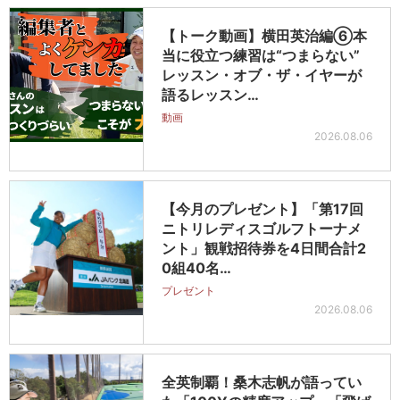
【トーク動画】横田英治編⑥本
当に役立つ練習は“つまらない”
レッスン・オブ・ザ・イヤーが
語るレッスン…
動画
2026.08.06
【今月のプレゼント】「第17回
ニトリレディスゴルフトーナメ
ント」観戦招待券を4日間合計2
0組40名…
プレゼント
2026.08.06
全英制覇！桑木志帆が語ってい