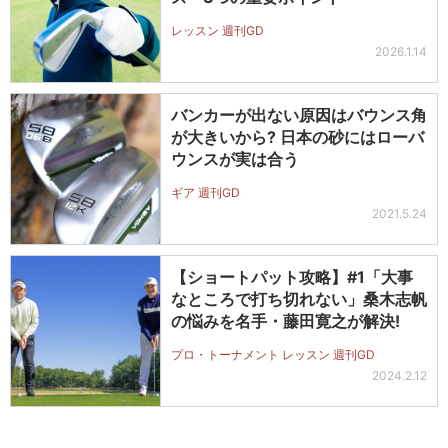
レッスン 週刊GD
2026.1.14
バンカーが出ない原因はバウンス角
が大きいから? 日本の砂にはローバ
ウンスが実は合う
ギア 週刊GD
2021.5.24
【ショートパット攻略】#1「大事
なところで打ち切れない」桑木志帆
の悩みを名手・藤田寛之が解決!
プロ・トーナメント レッスン 週刊GD
2024.2.12