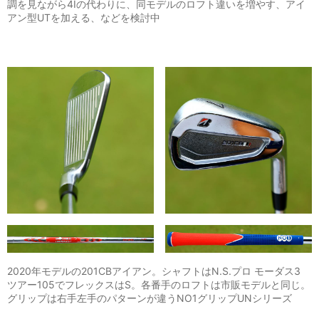
調を見ながら4Iの代わりに、同モデルのロフト違いを増やす、アイ
アン型UTを加える、などを検討中
2020年モデルの201CBアイアン。シャフトはN.S.プロ モーダス3
ツアー105でフレックスはS。各番手のロフトは市販モデルと同じ。
グリップは右手左手のパターンが違うNO1グリップUNシリーズ