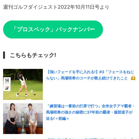
週刊ゴルフダイジェスト2022年10月11日号より
「プロスペック」バックナンバー
こちらもチェック!
【強いフェードを手に入れる!】#3「フェースをねじ
らない」馬場咲希のコーチが教え続けてきたこと
「練習場は一番前の打席で打つ」全米女子アマ覇者・
馬場咲希の強さの秘密に37年前の覇者・服部道子が
迫る!＜前編＞