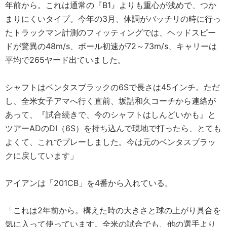
年前から。これは通常の『B1』よりも重心が浅めで、つか
まりにくいタイプ。今年の3月、体調がバッチリの時に行っ
たトラックマン計測のフィッティングでは、ヘッドスピー
ドが驚異の48m/s、ボール初速が72～73m/s、キャリーは
平均で265ヤード出ていました。
シャフトはベンタスブラックの6Sで長さは45インチ。ただ
し、全米女子アマへ行く直前、坂詰和久コーチから連絡が
あって、『試合続きで、今のシャフトはしんどいかも』と
ツアーADのDI（6S）を持ち込んで現地で打ったら、とても
よくて、これでプレーしました。今は元のベンタスブラッ
クに戻しています」
アイアンは「201CB」を4番から入れている。
「これは2年前から。構えた時の大きさと球の上がり具合を
気に入って使っています。全米の試合でも、他の選手より