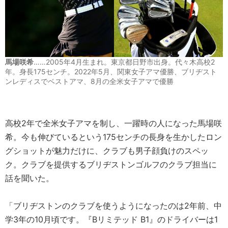
馬場咲希
……2005年4月生まれ。東京都日野市出身。代々木高校2
年。身長175センチ。2022年5月、関東女子アマ優勝、ブリヂスト
ンレディスでベストアマ、8月の全米女子アマで優勝
高校2年で全米女子アマを制し、一躍時の人になった馬場咲
希。今も伸びているという175センチの長身を生かしたロン
グショットが魅力だけに、クラブも男子顔負けのスペッ
ク。クラブを提供するブリヂストンゴルフのクラブ担当に
話を聞いた。
「ブリヂストンのクラブを使うようになったのは2年前、中
学3年の10月頃です。『Bリミテッド B1』のドライバーは1