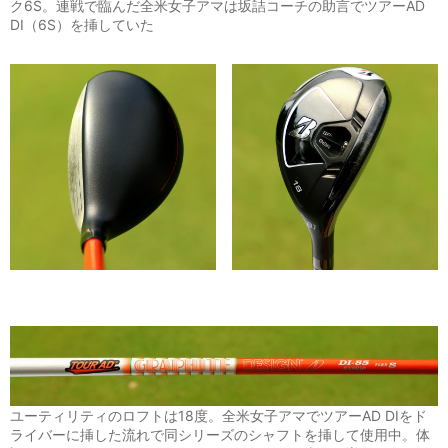
ク6S。連戦で臨んだ全米女子アマは坂詰コーチの助言でツアーAD
DI（6S）を挿していた
ユーティリティのロフトは18度。全米女子アマでツアーAD DIをド
ライバーに挿した流れで同シリーズのシャフトを挿して使用中。体