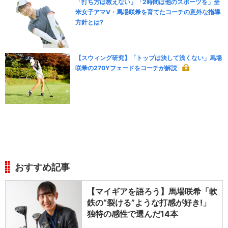
「打ち方は教えない」「2時間は他のスポーツを」全
米女子アマV・馬場咲希を育てたコーチの意外な指導
方針とは?
【スウィング研究】「トップは決して浅くない」馬場
咲希の270Yフェードをコーチが解説
おすすめ記事
【マイギアを語ろう】馬場咲希「軟
鉄の“裂ける”ような打感が好き!」
独特の感性で選んだ14本