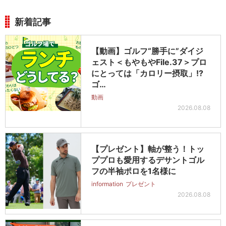
新着記事
【動画】ゴルフ“勝手に”ダイジ
ェスト＜もやもやFile.37＞プロ
にとっては「カロリー摂取」!?
ゴ…
動画
2026.08.08
【プレゼント】軸が整う！トッ
ププロも愛用するデサントゴル
フの半袖ポロを1名様に
information
プレゼント
2026.08.08