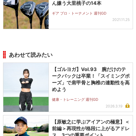
ん嫌う大里桃子の14本
ギア プロ・トーナメント 週刊GD
2021.11.25
あわせて読みたい
【ゴルヨガ】Vol.93 腕だけのテ
ークバックは卒業！「スイミングポ
ーズ」で肩甲骨と胸椎の連動性を高
めよう
健康・トレーニング 週刊GD
2026.3.19
【原敏之に学ぶアイアンの極意】＜
前編＞再現性が格段に上がるアドレ
ス 3つの重要ポイント