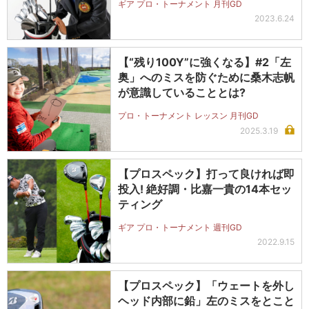
ギア プロ・トーナメント 月刊GD
2023.6.24
【“残り100Y”に強くなる】#2「左
奥」へのミスを防ぐために桑木志帆
が意識していることとは?
プロ・トーナメント レッスン 月刊GD
2025.3.19
【プロスペック】打って良ければ即
投入! 絶好調・比嘉一貴の14本セッ
ティング
ギア プロ・トーナメント 週刊GD
2022.9.15
【プロスペック】「ウェートを外し
ヘッド内部に鉛」左のミスをとこと