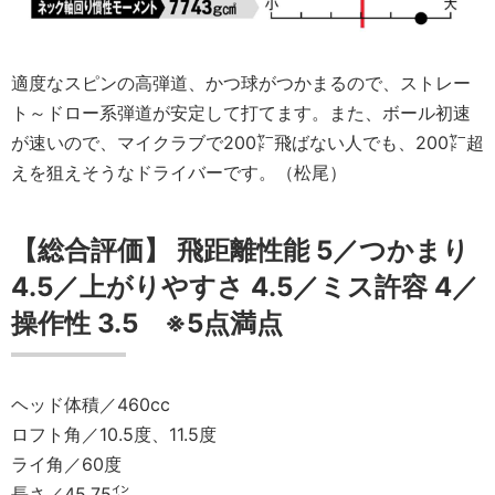
適度なスピンの高弾道、かつ球がつかまるので、ストレー
ト～ドロー系弾道が安定して打てます。また、ボール初速
が速いので、マイクラブで200㍎飛ばない人でも、200㍎超
えを狙えそうなドライバーです。（松尾）
【総合評価】 飛距離性能 5／つかまり
4.5／上がりやすさ 4.5／ミス許容 4／
操作性 3.5 ※5点満点
ヘッド体積／460cc
ロフト角／10.5度、11.5度
ライ角／60度
長さ／45.75㌅