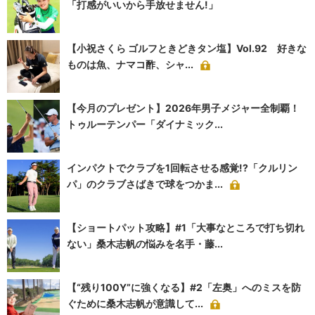
「打感がいいから手放せません!」
【小祝さくら ゴルフときどきタン塩】Vol.92 好きな
ものは魚、ナマコ酢、シャ...
【今月のプレゼント】2026年男子メジャー全制覇！
トゥルーテンパー「ダイナミック...
インパクトでクラブを1回転させる感覚!?「クルリン
パ」のクラブさばきで球をつかま...
【ショートパット攻略】#1「大事なところで打ち切れ
ない」桑木志帆の悩みを名手・藤...
【“残り100Y”に強くなる】#2「左奥」へのミスを防
ぐために桑木志帆が意識して...