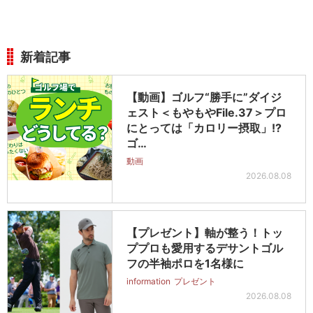
新着記事
【動画】ゴルフ“勝手に”ダイジ
ェスト＜もやもやFile.37＞プロ
にとっては「カロリー摂取」!?
ゴ…
動画
2026.08.08
【プレゼント】軸が整う！トッ
ププロも愛用するデサントゴル
フの半袖ポロを1名様に
information
プレゼント
2026.08.08