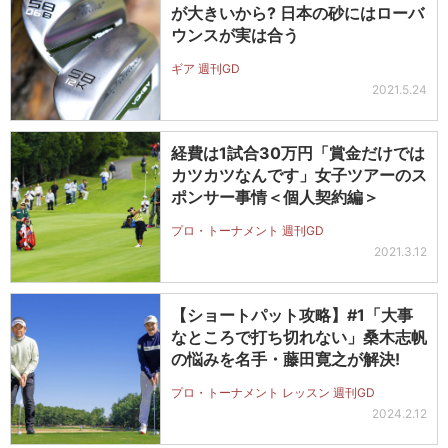
が大きいから? 日本の砂にはローバ
ウンスが実は合う
ギア 週刊GD
2021.5.24
経費は1試合30万円「賞金だけでは
カツカツなんです」女子ツアーのス
ポンサー事情＜個人契約編＞
プロ・トーナメント 週刊GD
2021.3.12
【ショートパット攻略】#1「大事
なところで打ち切れない」桑木志帆
の悩みを名手・藤田寛之が解決!
プロ・トーナメント レッスン 週刊GD
2024.2.12