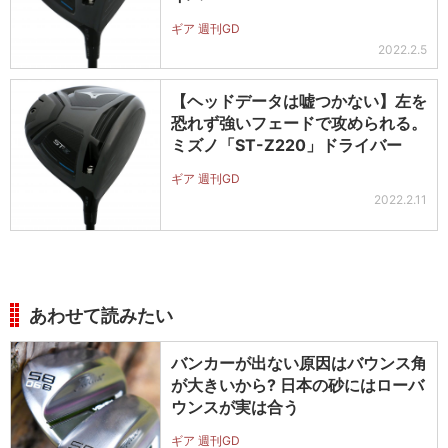
ギア 週刊GD
2022.2.5
【ヘッドデータは嘘つかない】左を
恐れず強いフェードで攻められる。
ミズノ「ST-Z220」ドライバー
ギア 週刊GD
2022.2.11
あわせて読みたい
バンカーが出ない原因はバウンス角
が大きいから? 日本の砂にはローバ
ウンスが実は合う
ギア 週刊GD