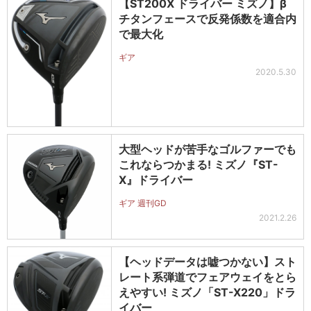
【ST200X ドライバー ミズノ】β
チタンフェースで反発係数を適合内
で最大化
ギア
2020.5.30
大型ヘッドが苦手なゴルファーでも
これならつかまる! ミズノ『ST-
X』ドライバー
ギア 週刊GD
2021.2.26
【ヘッドデータは嘘つかない】スト
レート系弾道でフェアウェイをとら
えやすい! ミズノ「ST-X220」ドラ
イバー