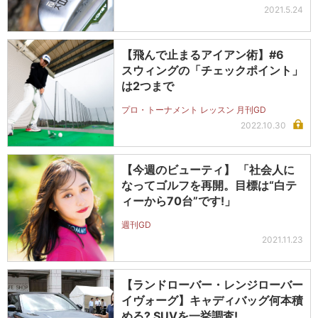
2021.5.24
【飛んで止まるアイアン術】#6
スウィングの「チェックポイント」
は2つまで
プロ・トーナメント レッスン 月刊GD
2022.10.30
【今週のビューティ】 「社会人に
なってゴルフを再開。目標は“白テ
ィーから70台”です!」
週刊GD
2021.11.23
【ランドローバー・レンジローバー
イヴォーグ】キャディバッグ何本積
める? SUVを一挙調査!