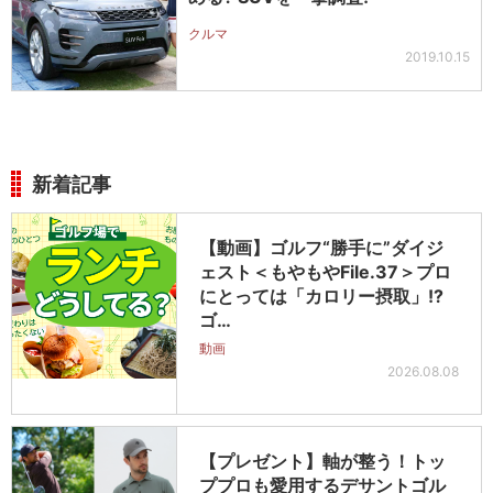
クルマ
2019.10.15
新着記事
【動画】ゴルフ“勝手に”ダイジ
ェスト＜もやもやFile.37＞プロ
にとっては「カロリー摂取」!?
ゴ…
動画
2026.08.08
【プレゼント】軸が整う！トッ
ププロも愛用するデサントゴル