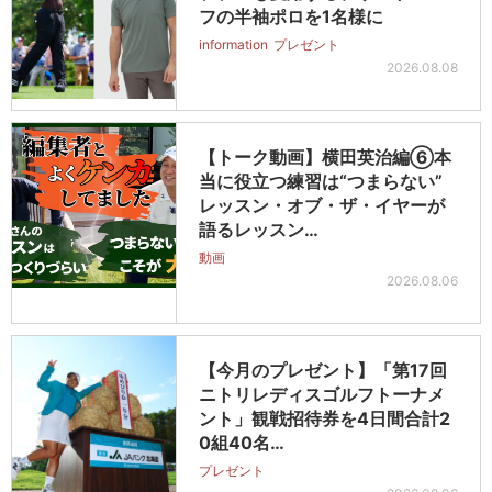
フの半袖ポロを1名様に
information
プレゼント
2026.08.08
【トーク動画】横田英治編⑥本
当に役立つ練習は“つまらない”
レッスン・オブ・ザ・イヤーが
語るレッスン…
動画
2026.08.06
【今月のプレゼント】「第17回
ニトリレディスゴルフトーナメ
ント」観戦招待券を4日間合計2
0組40名…
プレゼント