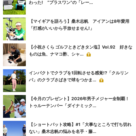
わった! “プラスワン”の「レー...
【マイギアを語ろう】桑木志帆 アイアンは8年愛用
「打感がいいから手放せません!」
【小祝さくら ゴルフときどきタン塩】Vol.92 好きな
ものは魚、ナマコ酢、シャ...
インパクトでクラブを1回転させる感覚!?「クルリン
パ」のクラブさばきで球をつかま...
【今月のプレゼント】2026年男子メジャー全制覇！
トゥルーテンパー「ダイナミック...
【ショートパット攻略】#1「大事なところで打ち切れ
ない」桑木志帆の悩みを名手・藤...