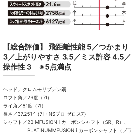
【総合評価】 飛距離性能 5／つかまり
3／上がりやすさ 3.5／ミス許容 4.5／
操作性 3 ※5点満点
ヘッド／クロムモリブデン鋼
ロフト角／26度（7Ⅰ）
ライ角／61度（7Ⅰ）
長さ／37.25㌅（7Ⅰ・NSプロ ゼロス7）
シャフト／20 MFUSION i カーボンシャフト（SR、R）、
PLATINUMMFUSION i カーボンシャフト（プラ