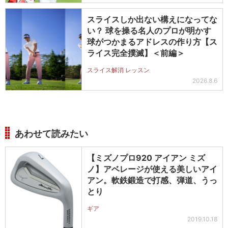
スライスしか出ない構えになってな
い？ 球を操る名人のプロが明かす
球がつかまるアドレスの作り方【ス
ライス完全撲滅】＜前編＞
スライス解消 レッスン
2026.8.6
あわせて読みたい
【ミズノプロ920 アイアン ミズ
ノ】アベレージが使える美しいアイ
アン。軟鉄鍛造で打感、弾道、うっ
とり
ギア
2019.10.18