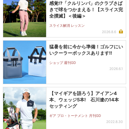
感覚!?「クルリンパ」のクラブさば
きで球をつかまえる！【スライス完
全撲滅】＜後編＞
スライス解消 レッスン
2026.8.6
猛暑を前に今から準備！ゴルフにい
いクーラーボックスあります!!
ショップ 週刊GD
2026.6.1
【マイギアを語ろう】アイアン4
本、ウェッジ5本! 石川遼の14本
セッティング
ギア プロ・トーナメント 月刊GD
2022.8.30