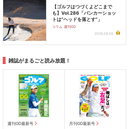
【ゴルフはつづくよどこまで
も】Vol.286「バンカーショッ
トは“ヘッドを落とす”」
コラム
週刊GD
2026.08.06
雑誌がまるごと読み放題！
週刊GD最新号
月刊GD最新号