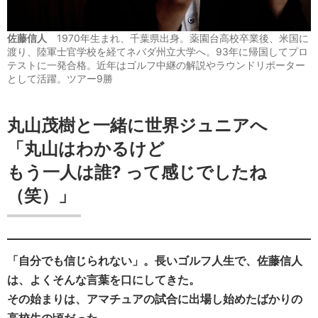
佐藤信人
1970年生まれ、千葉県出身。薬園台高校卒業後、米国に
渡り、陸軍士官学校を経てネバダ州立大学へ。93年に帰国してプロ
テストに一発合格。近年はゴルフ中継の解説やラウンドリポーター
として活躍。ツアー9勝
丸山茂樹と一緒に世界ジュニアへ
「丸山はわかるけど
もう一人は誰? って感じでしたね
（笑）」
「自分でも信じられない」。長いゴルフ人生で、佐藤信人
は、よくそんな言葉を口にしてきた。
その始まりは、アマチュアの試合に出場し始めたばかりの