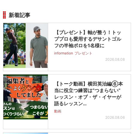
新着記事
【プレゼント】軸が整う！トッ
ププロも愛用するデサントゴル
フの半袖ポロを1名様に
information
プレゼント
2026.08.08
【トーク動画】横田英治編⑥本
当に役立つ練習は“つまらない”
レッスン・オブ・ザ・イヤーが
語るレッスン…
動画
2026.08.06