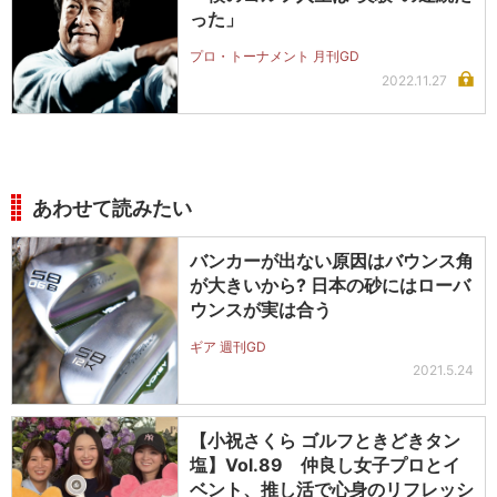
った」
プロ・トーナメント 月刊GD
2022.11.27
あわせて読みたい
バンカーが出ない原因はバウンス角
が大きいから? 日本の砂にはローバ
ウンスが実は合う
ギア 週刊GD
2021.5.24
【小祝さくら ゴルフときどきタン
塩】Vol.89 仲良し女子プロとイ
ベント、推し活で心身のリフレッシ