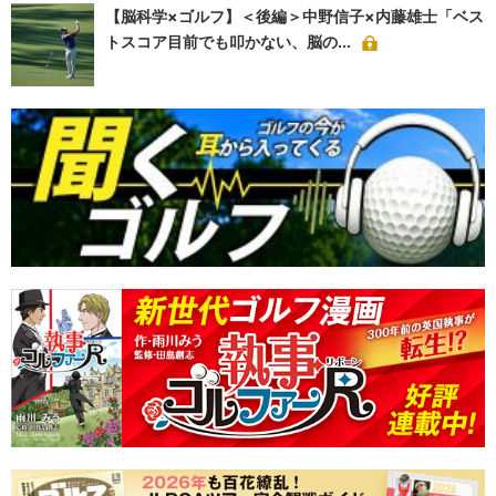
【脳科学×ゴルフ】＜後編＞中野信子×内藤雄士「ベス
トスコア目前でも叩かない、脳の...