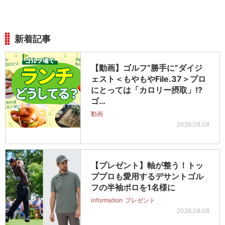
新着記事
【動画】ゴルフ“勝手に”ダイジ
ェスト＜もやもやFile.37＞プロ
にとっては「カロリー摂取」!?
ゴ…
動画
2026.08.08
【プレゼント】軸が整う！トッ
ププロも愛用するデサントゴル
フの半袖ポロを1名様に
information
プレゼント
2026.08.08