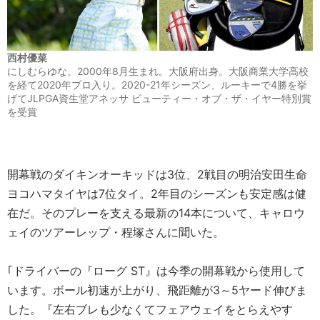
西村優菜
にしむらゆな。2000年8月生まれ。大阪府出身。大阪商業大学高校
を経て2020年プロ入り。2020-21年シーズン、ルーキーで4勝を挙
げてJLPGA資生堂アネッサ ビューティー・オブ・ザ・イヤー特別賞
を受賞
開幕戦のダイキンオーキッドは3位、2戦目の明治安田生命
ヨコハマタイヤは7位タイ。2年目のシーズンも安定感は健
在だ。そのプレーを支える最新の14本について、キャロウ
ェイのツアーレップ・程塚さんに聞いた。
｢ドライバーの『ローグ ST』は今季の開幕戦から使用して
います。ボール初速が上がり、飛距離が3～5ヤード伸びま
した。『左右ブレも少なくてフェアウェイをとらえやす