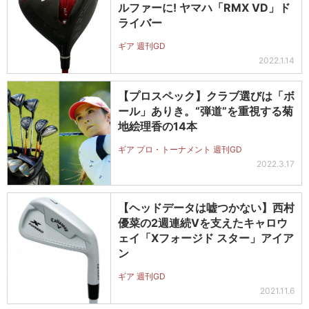
ルファーに! ヤマハ「RMX VD」ド
ライバー
ギア 週刊GD
2022.1.14
【プロスペック】クラブ選びは「ボ
ール」ありき。“弾道”を重視する菊
地絵理香の14本
ギア プロ・トーナメント 週刊GD
2022.3.17
【ヘッドデータは嘘つかない】西村
優菜の2週連続Vを支えたキャロウ
ェイ「Xフォージド スター」アイア
ン
ギア 週刊GD
2021.11.6