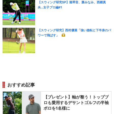
【スウィング研究SP】堀琴音、勝みなみ、西郷真
央…女子プロ編#1
【スウィング研究】西村優菜「強い捻転と下半身のパ
ワーで飛ばす」
おすすめ記事
【プレゼント】軸が整う！トッププ
ロも愛用するデサントゴルフの半袖
ポロを1名様に