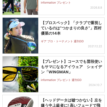
information プレゼント
2026.8.8
【プロスペック】「クラブで重視し
ているのは“つかまりの良さ”」西村
優菜の14本
ギア プロ・トーナメント 週刊GD
2021.12.22
【プレゼント】コースでも普段使い
もサマになるアイウェア シェイデ
ン「WINGMAN」
information プレゼント 週刊GD
2024.10.7
【ヘッドデータは嘘つかない】左を
嫌う中上級者に! 高いフェードで飛