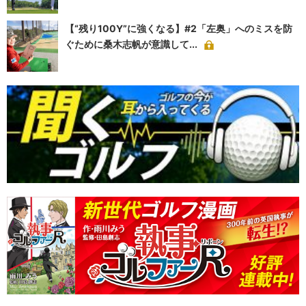
【“残り100Y”に強くなる】#2「左奥」へのミスを防
ぐために桑木志帆が意識して...