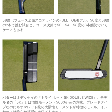
58度はフェース全面スコアラインのFULL TOEモデル。50度と58度
の2本で挑む試合と、コース次第で50・54・58度の3本態勢でいく
ケースもある
パターはオデッセイの『トライ ホット 5K DOUBLE WIDE』。モデ
ル名の「5K」とは慣性モーメント5000g･㎠の意味。ブレードタイ
プなのにネオマレット級の大慣性モーメントが特徴のモデル。イン
サートは軟らか打感のホワイトホット