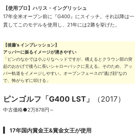
【使用プロ】ハリス・イングリッシュ
17年全米オープン前に『G400』にスイッチ。それ以降は一
貫してこのモデルを使用し、21年には2勝を挙げた。
【後藤’s インプレッション】
アッパーに振るイメージが湧きやすい
「ピンのなかでは小ぶりなヘッドですが、構えるとクラウン部の突
起のおかげで後ろに長いシャローバックに見える。そのため、アッ
パー軌道をイメージしやすい。オープンフェースの“逃げ顔”なの
で、怖がらずに叩ける」
ピンゴルフ「G400 LST」
（2017）
中古価格●2万878円～
17年国内賞金王&賞金女王が使用