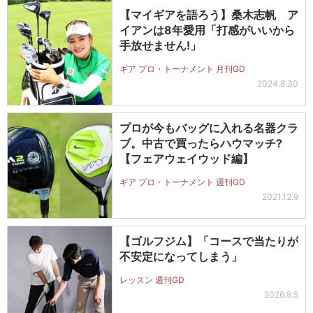
【マイギアを語ろう】桑木志帆 ア
イアンは8年愛用「打感がいいから
手放せません!」
ギア プロ・トーナメント 月刊GD
2024.8.30
プロが今もバッグに入れる名器クラ
ブ。中古で買ったらハウマッチ?
【フェアウェイウッド編】
ギア プロ・トーナメント 週刊GD
2021.12.9
【ゴルフジム】「コースで当たりが
不安定になってしまう」
レッスン 週刊GD
2026.8.5