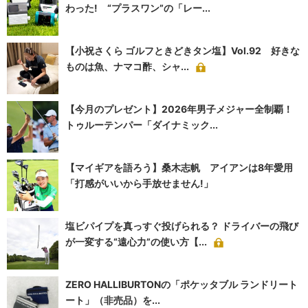
わった! “プラスワン”の「レー...
【小祝さくら ゴルフときどきタン塩】Vol.92 好きな
ものは魚、ナマコ酢、シャ...
【今月のプレゼント】2026年男子メジャー全制覇！
トゥルーテンパー「ダイナミック...
【マイギアを語ろう】桑木志帆 アイアンは8年愛用
「打感がいいから手放せません!」
塩ビパイプを真っすぐ投げられる？ ドライバーの飛び
が一変する“遠心力”の使い方【...
ZERO HALLIBURTONの「ポケッタブル ランドリート
ート」（非売品）を...