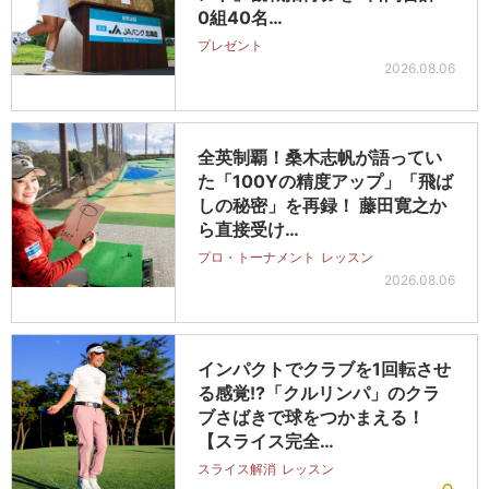
0組40名…
プレゼント
2026.08.06
全英制覇！桑木志帆が語ってい
た「100Yの精度アップ」「飛ば
しの秘密」を再録！ 藤田寛之か
ら直接受け…
プロ・トーナメント
レッスン
2026.08.06
インパクトでクラブを1回転させ
る感覚!?「クルリンパ」のクラ
ブさばきで球をつかまえる！
【スライス完全…
スライス解消
レッスン