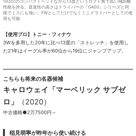
193ccのコンパクトヘッドながら13度というロフト角で高い飛距離
性能を誇る。直進性の高さはドライバーの『G400』シリーズと同
様でミスにも強い。FWとしてだけでなくミニドライバーとしての使
用も可能
【使用プロ】トニー・フィナウ
3Wを多用した20年に比べ13度の「ストレッチ」を使用し
た21年はイーグル率が60位から19位にジャンプアップ。
こちらも将来の名器候補
キャロウェイ「マーベリック サブゼ
ロ」
（2020）
中古価格●2万7500円～
稲見萌寧が昨年から使い続ける