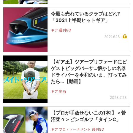
今最も売れているクラブはどれ?
「2021上半期ヒットギア」
ギア 週刊GD
2021.6.18
【ギア王】ツアープリファードにビ
ゲストビッグバーサ…懐かしの名器
ドライバーを令和のいま、打ってみ
たら…【動画】
ギア 動画
2023.7.23
【プロが手放せないこの1本!】＜菅
沼菜々＞ピンゴルフ「タインC」
ギア プロ・トーナメント 週刊GD