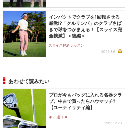
インパクトでクラブを1回転させる
感覚!?「クルリンパ」のクラブさば
きで球をつかまえる！【スライス完
全撲滅】＜後編＞
スライス解消 レッスン
2026.8.6
あわせて読みたい
プロが今もバッグに入れる名器クラ
ブ。中古で買ったらハウマッチ?
【ユーティリティ編】
ギア 週刊GD
2021.12.20