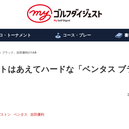
ロ・トーナメント
コース・プレー
書
 ブラック」吉田優利の14本
トはあえてハードな「ベンタス ブ
ヂストン
ベンタス
吉田優利