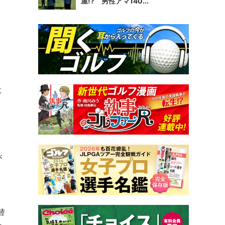
屋!? 男性アマ140...
に
が
、
替