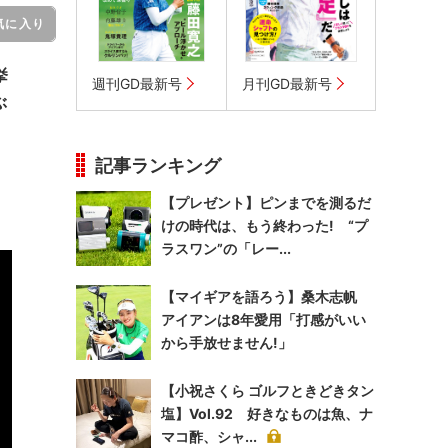
気に入り
挙
週刊GD最新号
月刊GD最新号
ぶ
記事ランキング
【プレゼント】ピンまでを測るだ
けの時代は、もう終わった! “プ
ラスワン”の「レー...
【マイギアを語ろう】桑木志帆
アイアンは8年愛用「打感がいい
から手放せません!」
【小祝さくら ゴルフときどきタン
塩】Vol.92 好きなものは魚、ナ
マコ酢、シャ...